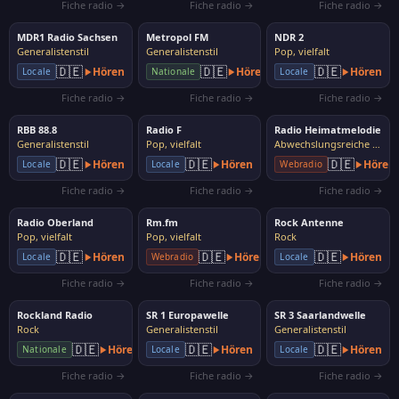
Fiche radio →
Fiche radio →
Fiche radio →
MDR1 Radio Sachsen
Metropol FM
NDR 2
Generalistenstil
Generalistenstil
Pop, vielfalt
🇩🇪
🇩🇪
🇩🇪
Hören
Hören
Hören
Locale
Nationale
Locale
Fiche radio →
Fiche radio →
Fiche radio →
RBB 88.8
Radio F
Radio Heimatmelodie
Generalistenstil
Pop, vielfalt
Abwechslungsreiche Musik
🇩🇪
🇩🇪
🇩🇪
Hören
Hören
Hören
Locale
Locale
Webradio
Fiche radio →
Fiche radio →
Fiche radio →
Radio Oberland
Rm.fm
Rock Antenne
Pop, vielfalt
Pop, vielfalt
Rock
🇩🇪
🇩🇪
🇩🇪
Hören
Hören
Hören
Locale
Webradio
Locale
Fiche radio →
Fiche radio →
Fiche radio →
Rockland Radio
SR 1 Europawelle
SR 3 Saarlandwelle
Rock
Generalistenstil
Generalistenstil
🇩🇪
🇩🇪
🇩🇪
Hören
Hören
Hören
Nationale
Locale
Locale
Fiche radio →
Fiche radio →
Fiche radio →