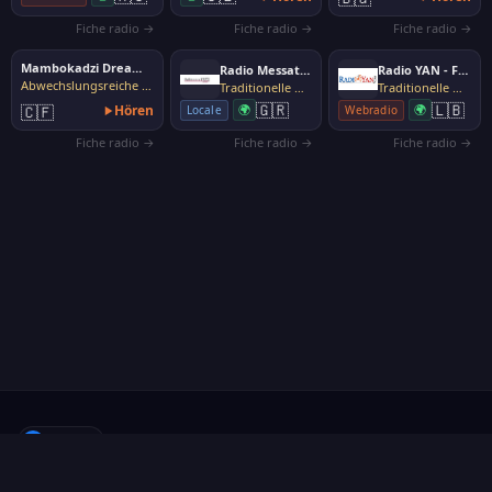
Fiche radio →
Fiche radio →
Fiche radio →
Mambokadzi Dream Radio
Radio Messatida
Radio YAN - FOLK
Abwechslungsreiche Musik
Traditionelle Musik, Volksmusik
Traditionelle Musik, Volksmusik
🇬🇷
🇱🇧
🇨🇫
Hören
🌍
🌍
Locale
Webradio
Fiche radio →
Fiche radio →
Fiche radio →
f
Folgen
·
Über uns
·
Sender vorschlagen
·
Kontakt
·
Datenschutz
·
Cookies
·
Cookies verwalten