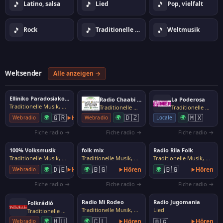
🎵
🎵
🎵
Latino, salsa
Lied
Pop, vielfalt
🎵
🎵
🎵
Rock
Traditionelle Musik, Volksmusik
Weltmusik
Weltsender
Alle anzeigen →
Elliniko Paradosiako (Elpar)
Radio Chaabi Dialna
La Poderosa
Traditionelle Musik, Volksmusik
Traditionelle Musik, Volksmusik
Traditionelle Musik, Volksmusik
🇬🇷
🇩🇿
🇲🇽
🌍
Hören
🌍
🌍
Webradio
Webradio
Locale
Fiche radio →
Fiche radio →
Fiche radio →
100% Volksmusik
folk mix
Radio Rila Folk
Traditionelle Musik, Volksmusik
Traditionelle Musik, Volksmusik
Traditionelle Musik, Volksmusik
🇩🇪
🇧🇬
🇧🇬
🌍
Hören
🌍
Hören
🌍
Hören
Webradio
Fiche radio →
Fiche radio →
Fiche radio →
Radio Mi Rodeo
Radio Jugomania
Folkrádió
Traditionelle Musik, Volksmusik
Lied
Traditionelle Musik, Volksmusik
🇭🇺
🇨🇱
🌍
🌍
Hören
🇧🇬
Hören
Webradio