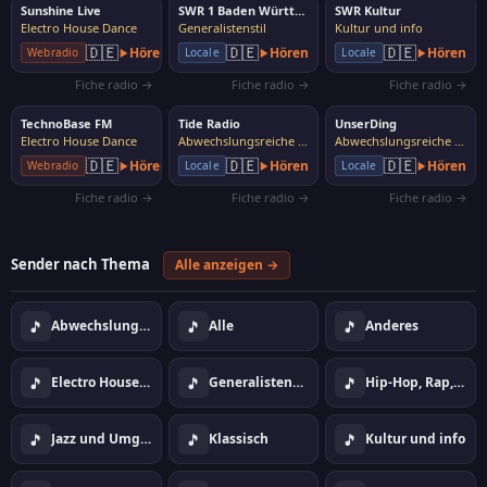
Sunshine Live
SWR 1 Baden Württemberg
SWR Kultur
Electro House Dance
Generalistenstil
Kultur und info
🇩🇪
🇩🇪
🇩🇪
Hören
Hören
Hören
Webradio
Locale
Locale
Fiche radio →
Fiche radio →
Fiche radio →
TechnoBase FM
Tide Radio
UnserDing
Electro House Dance
Abwechslungsreiche Musik
Abwechslungsreiche Musik
🇩🇪
🇩🇪
🇩🇪
Hören
Hören
Hören
Webradio
Locale
Locale
Fiche radio →
Fiche radio →
Fiche radio →
Sender nach Thema
Alle anzeigen →
🎵
🎵
🎵
Abwechslungsreiche Musik
Alle
Anderes
🎵
🎵
🎵
Electro House Dance
Generalistenstil
Hip-Hop, Rap, Urban
🎵
🎵
🎵
Jazz und Umgebung
Klassisch
Kultur und info