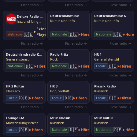
Fiche radio →
Fiche radio →
Fiche radio →
Deutschlandfunk
Deutschlandfunk Nova
Deluxe Radio Easy
Kultur und info
Kultur und info
Jazz und Umgebung
Externer
🇩🇪
🇩🇪
🇩🇪
Player
Hören
Hören
Webradio
Nationale
Nationale
Fiche radio →
Fiche radio →
Fiche radio →
Deutschlandradio Kultur
Radio Fritz
HR 1
Generalistenstil
Rock
Generalistenstil
🇩🇪
🇩🇪
🇩🇪
Hören
Hören
Hören
Nationale
Nationale
Locale
Fiche radio →
Fiche radio →
Fiche radio →
HR 2 Kultur
HR 3
Klassik Radio
Klassisch
Pop, vielfalt
Klassisch
🇩🇪
🇩🇪
🇩🇪
Hören
Hören
Hören
Locale
Locale
Locale
Fiche radio →
Fiche radio →
Fiche radio →
Lounge FM
MDR Klassik
MDR Kultur
Abwechslungsreiche Musik
Klassisch
Klassisch
🇩🇪
🇩🇪
🇩🇪
Hören
Hören
Hören
Locale
Nationale
Nationale