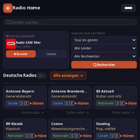
Radio Home
RADIOS PAR CRITÈRES
🎲 ZUFALLSSENDER
Radio SAW 90er
Pop, vielfalt
Écouter
Autre
Rechercher
Deutsche Radios
Alle anzeigen →
36+
Antenne Bayern
Antenne Brandenburg
B5 Aktuell
Generalistenstil
Generalistenstil
Kultur und info
🇩🇪
🇩🇪
🇩🇪
Hören
Hören
Hören
Locale
Locale
Nationale
Fiche radio →
Fiche radio →
Fiche radio →
BR Klassik
Cosmo
Dasding
Klassisch
Abwechslungsreiche Musik
Pop, vielfalt
🇩🇪
🇩🇪
🇩🇪
Hören
Hören
Hören
Nationale
Nationale
Locale