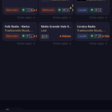
Externer
🇮🇳
🇲🇽
🇷🇸
🌍
Hören
🌍
Player
🌍
Webradio
Webradio
Locale
Fiche radio →
Fiche radio →
Fiche radio →
Folk Radio - Kielce
Rádio Grande Vale 93.1 FM
Corsica Radio
Traditionelle Musik, Volksmusik
Lied
Traditionelle Musik, Volksmusik
🇵🇱
🇫🇷
🌍
Hören
🇧🇷
Hören
🌍
Höre
Webradio
Locale
Fiche radio →
Fiche radio →
Fiche radio →
f
Folgen
·
Über uns
·
Sender vorschlagen
·
Kontakt
·
Datenschutz
·
Cookies
·