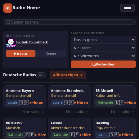
Radio Home
RADIOS PAR CRITÈRES
🎲 ZUFALLSSENDER
Sputnik Soundcheck
Rock
Écouter
Autre
Rechercher
Deutsche Radios
Alle anzeigen →
36+
Antenne Bayern
Antenne Brandenburg
B5 Aktuell
Generalistenstil
Generalistenstil
Kultur und info
🇩🇪
🇩🇪
🇩🇪
Hören
Hören
Hören
Locale
Locale
Nationale
Fiche radio →
Fiche radio →
Fiche radio →
BR Klassik
Cosmo
Dasding
Klassisch
Abwechslungsreiche Musik
Pop, vielfalt
🇩🇪
🇩🇪
🇩🇪
Hören
Hören
Hören
Nationale
Nationale
Locale