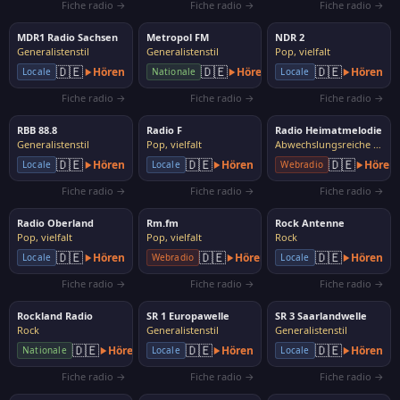
Fiche radio →
Fiche radio →
Fiche radio →
MDR1 Radio Sachsen
Metropol FM
NDR 2
Generalistenstil
Generalistenstil
Pop, vielfalt
🇩🇪
🇩🇪
🇩🇪
Hören
Hören
Hören
Locale
Nationale
Locale
Fiche radio →
Fiche radio →
Fiche radio →
RBB 88.8
Radio F
Radio Heimatmelodie
Generalistenstil
Pop, vielfalt
Abwechslungsreiche Musik
🇩🇪
🇩🇪
🇩🇪
Hören
Hören
Hören
Locale
Locale
Webradio
Fiche radio →
Fiche radio →
Fiche radio →
Radio Oberland
Rm.fm
Rock Antenne
Pop, vielfalt
Pop, vielfalt
Rock
🇩🇪
🇩🇪
🇩🇪
Hören
Hören
Hören
Locale
Webradio
Locale
Fiche radio →
Fiche radio →
Fiche radio →
Rockland Radio
SR 1 Europawelle
SR 3 Saarlandwelle
Rock
Generalistenstil
Generalistenstil
🇩🇪
🇩🇪
🇩🇪
Hören
Hören
Hören
Nationale
Locale
Locale
Fiche radio →
Fiche radio →
Fiche radio →