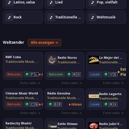
🎵
🎵
🎵
Latino, salsa
Lied
Pop, vielfalt
🎵
🎵
🎵
Rock
Traditionelle Musik, Volksmusik
Weltmusik
Weltsender
Alle anzeigen →
RMF Cuba
Radio Noroc
Lo Mejor del Coleo
Traditionelle Musik, Volksmusik
Traditionelle Musik, Volksmusik
Traditionelle Musik, Volksmusik
Exte
🇵🇱
🇲🇩
🇻🇪
🌍
Hören
🌍
🌍
Play
Webradio
Nationale
Locale
Fiche radio →
Fiche radio →
Fiche radio →
Chinese Music World
Rádio Genuína
Radio Lagarto
Traditionelle Musik, Volksmusik
Traditionelle Musik, Volksmusik
Traditionelle Musik, Volksmusik
🇨🇳
🇧🇷
🇲🇽
🌍
Hören
🌍
Hören
🌍
Webradio
Locale
Fiche radio →
Fiche radio →
Fiche radio →
Radiocity Bhakti
Estilo Shiwas
Radio Južni Vetar
Traditionelle Musik, Volksmusik
Traditionelle Musik, Volksmusik
Traditionelle Musik, Volksmusik