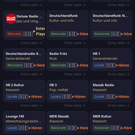
Fiche radio →
Fiche radio →
Fiche radio →
Deutschlandfunk
Deutschlandfunk Nova
Deluxe Radio Easy
Kultur und info
Kultur und info
Jazz und Umgebung
Externer
🇩🇪
🇩🇪
🇩🇪
Player
Hören
Hören
Webradio
Nationale
Nationale
Fiche radio →
Fiche radio →
Fiche radio →
Deutschlandradio Kultur
Radio Fritz
HR 1
Generalistenstil
Rock
Generalistenstil
🇩🇪
🇩🇪
🇩🇪
Hören
Hören
Hören
Nationale
Nationale
Locale
Fiche radio →
Fiche radio →
Fiche radio →
HR 2 Kultur
HR 3
Klassik Radio
Klassisch
Pop, vielfalt
Klassisch
🇩🇪
🇩🇪
🇩🇪
Hören
Hören
Hören
Locale
Locale
Locale
Fiche radio →
Fiche radio →
Fiche radio →
Lounge FM
MDR Klassik
MDR Kultur
Abwechslungsreiche Musik
Klassisch
Klassisch
🇩🇪
🇩🇪
🇩🇪
Hören
Hören
Hören
Locale
Nationale
Nationale