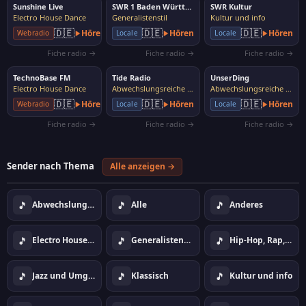
Sunshine Live
SWR 1 Baden Württemberg
SWR Kultur
Electro House Dance
Generalistenstil
Kultur und info
🇩🇪
🇩🇪
🇩🇪
Hören
Hören
Hören
Webradio
Locale
Locale
Fiche radio →
Fiche radio →
Fiche radio →
TechnoBase FM
Tide Radio
UnserDing
Electro House Dance
Abwechslungsreiche Musik
Abwechslungsreiche Musik
🇩🇪
🇩🇪
🇩🇪
Hören
Hören
Hören
Webradio
Locale
Locale
Fiche radio →
Fiche radio →
Fiche radio →
Sender nach Thema
Alle anzeigen →
🎵
🎵
🎵
Abwechslungsreiche Musik
Alle
Anderes
🎵
🎵
🎵
Electro House Dance
Generalistenstil
Hip-Hop, Rap, Urban
🎵
🎵
🎵
Jazz und Umgebung
Klassisch
Kultur und info