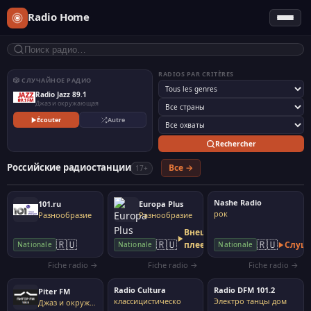
Radio Home
RADIOS PAR CRITÈRES
🎲 СЛУЧАЙНОЕ РАДИО
Radio Jazz 89.1
Джаз и окружающая
Écouter
Autre
Rechercher
Российские радиостанции
Все →
17+
Nashe Radio
101.ru
Europa Plus
рок
Разнообразие
Разнообразие
Внешний
🇷🇺
🇷🇺
🇷🇺
плеер
Слуш
Nationale
Nationale
Nationale
Fiche radio →
Fiche radio →
Fiche radio →
Radio Cultura
Radio DFM 101.2
Piter FM
классицистическо
Электро танцы дом
Джаз и окружающая