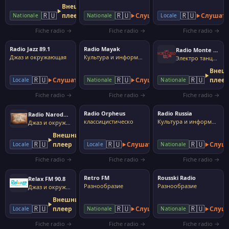
Внешний
🇷🇺
🇷🇺
🇷🇺
плеер
Слушать
Слушат
Nationale
Nationale
Locale
Fiche radio →
Fiche radio →
Fiche radio →
Radio Jazz 89.1
Radio Mayak
Radio Monte Carlo
Джаз и окружающая
Культура и информация
Электро танцы дом
Внеш
🇷🇺
🇷🇺
🇷🇺
Слушать
Слушать
плее
Locale
Nationale
Nationale
Fiche radio →
Fiche radio →
Fiche radio →
Radio Orpheus
Radio Russia
Radio Narodnaya Volna 91.9
классицистическо
Культура и информация
Джаз и окружающая
Внешний
🇷🇺
🇷🇺
🇷🇺
плеер
Слушать
Слуш
Locale
Locale
Nationale
Fiche radio →
Fiche radio →
Fiche radio →
Retro FM
Rousski Radio
Relax FM 90.8
Разнообразие
Разнообразие
Джаз и окружающая
Внешний
🇷🇺
🇷🇺
🇷🇺
плеер
Слушать
Слуш
Locale
Nationale
Nationale
Fiche radio →
Fiche radio →
Fiche radio →