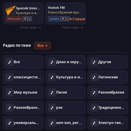
Vostok FM
Sputnik International
Разнообразная музыка
Культура и информация
🇷🇺
🇷🇺
Слушать
Webradio
Locale
Fiche radio →
Fiche radio →
Радио по теме
Все →
🎵
🎵
🎵
Все
Джаз и окружающая
Другое
🎵
🎵
🎵
классицистическо
Культура и информация
Латинская
🎵
🎵
🎵
Мир музыки
Песня
Разнообразие
🎵
🎵
🎵
Разнообразная музыка
рок
Традиционная музыка, фолк
🎵
🎵
🎵
универсальный
хип-хоп, регги, рэп
Электро танцы дом