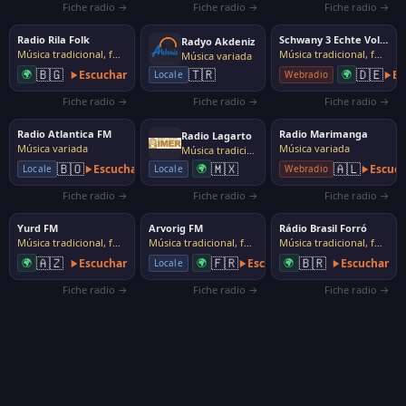
Fiche radio →
Fiche radio →
Fiche radio →
Radio Rila Folk
Schwany 3 Echte Volksmusik
Radyo Akdeniz
Música tradicional, folk
Música tradicional, folk
Música variada
🇧🇬
🇩🇪
🇹🇷
🌍
Escuchar
🌍
Es
Webradio
Locale
Fiche radio →
Fiche radio →
Fiche radio →
Radio Atlantica FM
Radio Marimanga
Radio Lagarto
Música variada
Música variada
Música tradicional, folk
🇲🇽
🇧🇴
🇦🇱
Escuchar
🌍
Escuch
Locale
Locale
Webradio
Fiche radio →
Fiche radio →
Fiche radio →
Yurd FM
Arvorig FM
Rádio Brasil Forró
Música tradicional, folk
Música tradicional, folk
Música tradicional, folk
🇦🇿
🇫🇷
🇧🇷
🌍
Escuchar
🌍
Escuchar
🌍
Escuchar
Locale
Fiche radio →
Fiche radio →
Fiche radio →