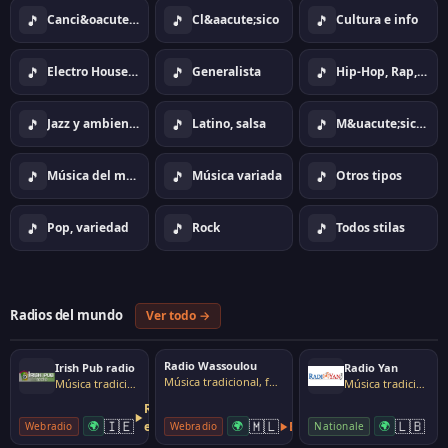
🎵
🎵
🎵
Canci&oacute;n
Cl&aacute;sico
Cultura e info
🎵
🎵
🎵
Electro House Dance
Generalista
Hip-Hop, Rap, Urban
🎵
🎵
🎵
Jazz y ambiente
Latino, salsa
M&uacute;sica tradicional, folk
🎵
🎵
🎵
Música del mundo
Música variada
Otros tipos
🎵
🎵
🎵
Pop, variedad
Rock
Todos stilas
Radios del mundo
Ver todo →
Radio Wassoulou
Irish Pub radio
Radio Yan
Música tradicional, folk
Música tradicional, folk
Música tradicional, folk
Reproductor
🇮🇪
🇲🇱
🇱🇧
🌍
externo
🌍
Escuchar
🌍
Webradio
Webradio
Nationale