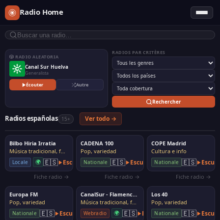
Radio Home
RADIOS PAR CRITÈRES
🎲 RADIO ALEATORIA
Canal Sur Huelva
Generalista
Écouter
Autre
Rechercher
Radios españolas
Ver todo →
15+
Bilbo Hiria Irratia
CADENA 100
COPE Madrid
Música tradicional, folk
Pop, variedad
Cultura e info
🇪🇸
🇪🇸
🇪🇸
🌍
Escuchar
Escuchar
Escuc
Locale
Nationale
Nationale
Fiche radio →
Fiche radio →
Fiche radio →
Europa FM
CanalSur - Flamenco Radio
Los 40
Pop, variedad
Música tradicional, folk
Pop, variedad
🇪🇸
🇪🇸
🇪🇸
Escuchar
🌍
Escuchar
Escuc
Webradio
Nationale
Nationale