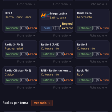
Fiche radio →
Fiche radio →
Fiche radio →
Hits 1
Onda Cero
Mega Latina
Electro House Dance
Generalista
Latino, salsa
Reproductor
🇪🇸
🇪🇸
🇪🇸
Escuchar
externo
Escuc
Nationale
Locale
Nationale
Fiche radio →
Fiche radio →
Fiche radio →
Radio 3 (RNE)
Radio 4 (RNE)
Radio 5
Pop, variedad
Cultura e info
Cultura e info
🇪🇸
🇪🇸
🇪🇸
Escuchar
Escuchar
Escuc
Nationale
Nationale
Nationale
Fiche radio →
Fiche radio →
Fiche radio →
Radio Clásica (RNE)
RNE - Radio nacional de España
Rock FM
Clásico
Cultura e info
Rock
🇪🇸
🇪🇸
🇪🇸
Escuchar
Escuchar
Escuc
Nationale
Nationale
Nationale
Fiche radio →
Fiche radio →
Fiche radio →
Radios por tema
Ver todo →