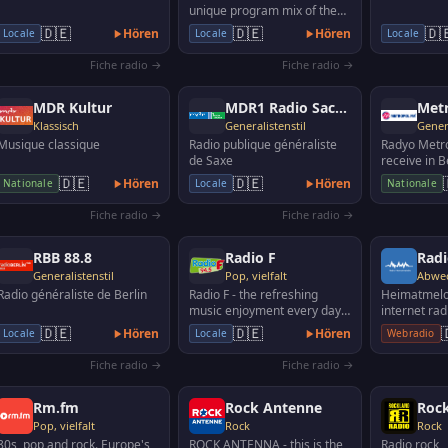
unique program mix of the
most beautiful classical hits,
🇩🇪
🇩🇪
🇩
Hören
Hören
Locale
Locale
Locale
the best film…
Fiche radio →
Fiche radio →
MDR Kultur
MDR1 Radio Sachsen
Met
Klassisch
Generalistenstil
Genera
Musique classique
Radio publique généraliste
Radyo Metr
de Saxe
receive in Be
Brandenburg
🇩🇪
🇩🇪
Hören
Hören
Nationale
Locale
Nationale
Mannheim /
88.3, M…
Fiche radio →
Fiche radio →
RBB 88.8
Radio F
Generalistenstil
Pop, vielfalt
Radio généraliste de Berlin
Radio F - the refreshing
Heimatmelod
music enjoyment every day.
internet rad
In addition all information
german folk
🇩🇪
🇩🇪
Hören
Hören
Locale
Locale
Webradio
from Franconia an…
music and 
Fiche radio →
Fiche radio →
Rm.fm
Rock Antenne
Rock
Pop, vielfalt
Rock
Rock
80s, pop and rock. Europe's
ROCK ANTENNA - this is the
Radio rock