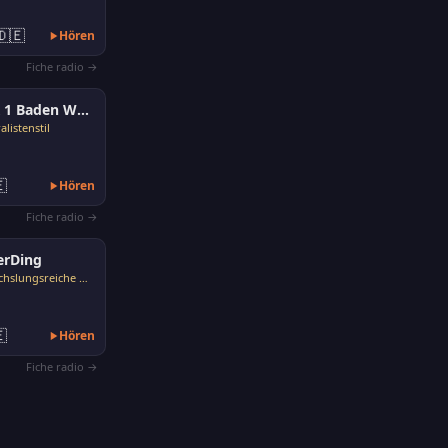
🇩🇪
Hören
Fiche radio →
SWR 1 Baden Württemberg
listenstil

Hören
Fiche radio →
erDing
Abwechslungsreiche Musik

Hören
Fiche radio →