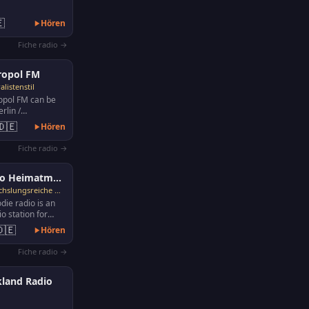

Hören
Fiche radio →
ropol FM
listenstil
opol FM can be
rlin /
: 101.9,
🇩🇪
Hören
 Ludwigshafen:
Fiche radio →
Radio Heimatmelodie
Abwechslungsreiche Musik
ie radio is an
io station for
 music, popular
🇩🇪
Hören
popular…
Fiche radio →
land Radio