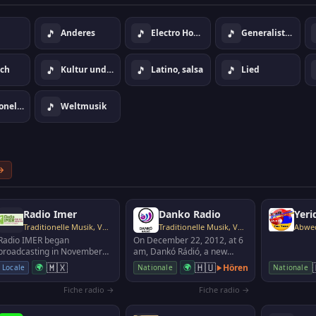
🎵
🎵
🎵
Anderes
Electro House Dance
Generalistenstil
🎵
🎵
🎵
sch
Kultur und info
Latino, salsa
Lied
🎵
Traditionelle Musik, Volksmusik
Weltmusik
→
Radio Imer
Danko Radio
Traditionelle Musik, Volksmusik
Traditionelle Musik, Volksmusik
Radio IMER began
On December 22, 2012, at 6
broadcasting in November
am, Dankó Rádió, a new
1988 from the city of
music radio channel on
🇲🇽
🇭🇺
🌍
🌍
Hören
Locale
Nationale
Nationale
Comitán, in Chiapas, one of
public media, began b…
the …
Fiche radio →
Fiche radio →