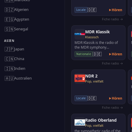
🇩🇿
Algerien
🇩🇪
Hören
Locale
🇪🇬
Ägypten
Fiche radio →
🇸🇳
Senegal
MDR Klassik
Klassisch
ASIEN
MDR Klassik is the radio of
the MDR symphony
🇯🇵
Japan
orchestra, the MDR radio
🇩🇪
Hören
Nationale
choir, the MDR children's c…
🇨🇳
China
Fiche radio →
🇮🇳
Indien
NDR 2
🇦🇺
Australien
Pop, vielfalt
🇩🇪
Hören
Locale
Fiche radio →
Radio Oberland
Pop, vielfalt
the sympathetic radio of the