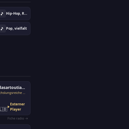
🎵
Hip-Hop, Rap, Urban
🎵
Pop, vielfalt
Yeridasartoutian Tsayne
Abwechslungsreiche Musik
Externer
🇱🇧
Player
Fiche radio →