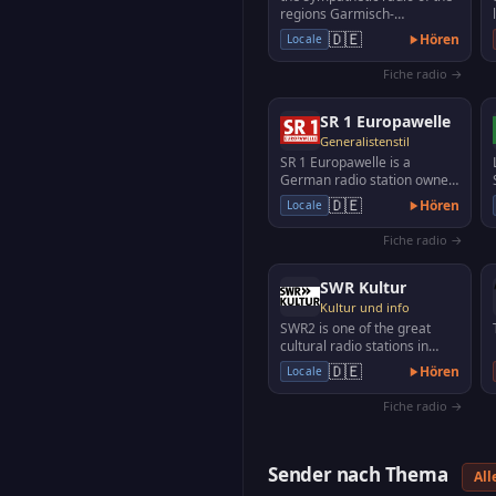
regions Garmisch-
Partenkirchen, Weilheim -
🇩🇪
Hören
Locale
Schongau and the adjacent…
Fiche radio →
SR 1 Europawelle
Generalistenstil
SR 1 Europawelle is a
German radio station owned
by Saarländischer Rundfunk,
🇩🇪
Hören
Locale
the public broadcas…
Fiche radio →
SWR Kultur
Kultur und info
SWR2 is one of the great
cultural radio stations in
Germany with exciting
🇩🇪
Hören
Locale
science programs, polit…
Fiche radio →
Sender nach Thema
All