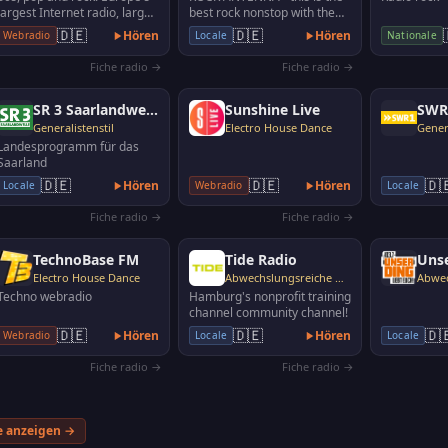
largest Internet radio, large
best rock nonstop with the
selection of music
biggest rock songs ever. This
🇩🇪
🇩🇪
Hören
Hören
Webradio
Locale
Nationale
exciting acti…
Fiche radio →
Fiche radio →
SR 3 Saarlandwelle
Sunshine Live
Generalistenstil
Electro House Dance
Genera
Landesprogramm für das
Saarland
🇩🇪
🇩🇪
🇩
Hören
Hören
Locale
Webradio
Locale
Fiche radio →
Fiche radio →
TechnoBase FM
Tide Radio
Uns
Electro House Dance
Abwechslungsreiche Musik
Techno webradio
Hamburg's nonprofit training
channel community channel!
🇩🇪
🇩🇪
🇩
Hören
Hören
Webradio
Locale
Locale
Fiche radio →
Fiche radio →
e anzeigen →