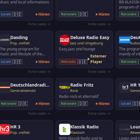
Music and local informations
BR-KLASSIK i
program of 
radio. Plays
🇩🇪
🇩🇪
Hören
Hören
Locale
Nationale
Nationale
music: exce
Fiche radio →
Fiche radio →
Dasding
Deluxe Radio Easy
Deu
Pop, vielfalt
Jazz und Umgebung
Kultu
The young program for
Easy jazz and lounge
The progra
music and lifestyle of the
mainly of i
Externer
SWR. Radio in Baden-
documentari
🇩🇪
🇩🇪
Hören
Player
Locale
Webradio
Nationale
Württemberg and Rhineland-
politics, e
P…
Fiche radio →
Fiche radio →
Deutschlandradio Kultur
Radio Fritz
HR 
Generalistenstil
Rock
Genera
Radio rock et alternatif
🇩🇪
🇩🇪
🇩
Hören
Hören
Nationale
Nationale
Locale
Fiche radio →
Fiche radio →
HR 3
Klassik Radio
Lou
Pop, vielfalt
Klassisch
With Klassik Radio and its
Listen and r