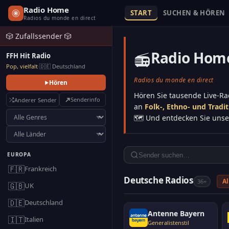
Radio Home
START
SUCHEN & HÖREN
Radios du monde en direct
🎲 Zufallssender 🎲
Radio Hom
📻
FFH Hit Radio
Pop, vielfalt
·
🇩🇪 Deutschland
Radios du monde en direct
Hören
Hören Sie tausende Live-R
Senderinfo
Anderer Sender
an
Folk-, Ethno- und Tradi
🗺️ Und entdecken Sie uns
EUROPA
🇫🇷
Frankreich
Deutsche Radios
Al
36+
🇬🇧
UK
🇩🇪
Deutschland
Antenne Bayern
🇮🇹
Italien
Generalistenstil