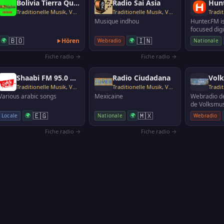
Bolivia Tierra Querida - Folklor
Radio Sai Asia
Traditionelle Musik, Volksmusik
Traditionelle Musik, Volksmusik
Musique indhou
Hunter.FM i
focused digi
featuring a
🇧🇴
🇮🇳
🌍
Hören
🌍
Webradio
Nationale
radio statio
Fiche radio →
Fiche radio →
Shaabi FM 95.0 Cairo
Radio Ciudadana
Vol
Traditionelle Musik, Volksmusik
Traditionelle Musik, Volksmusik
Various arabic songs
Mexicaine
Webradio d
de Volksmus
populaire 
🇪🇬
🇲🇽
🌍
🌍
Locale
Nationale
Webradio
Fiche radio →
Fiche radio →