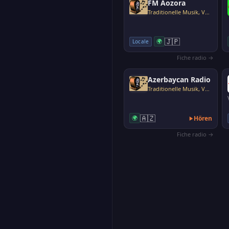
FM Aozora
Traditionelle Musik, Volksmusik
🇯🇵
🌍
Locale
Fiche radio →
Azerbaycan Radio
Traditionelle Musik, Volksmusik
🇦🇿
🌍
Hören
Fiche radio →