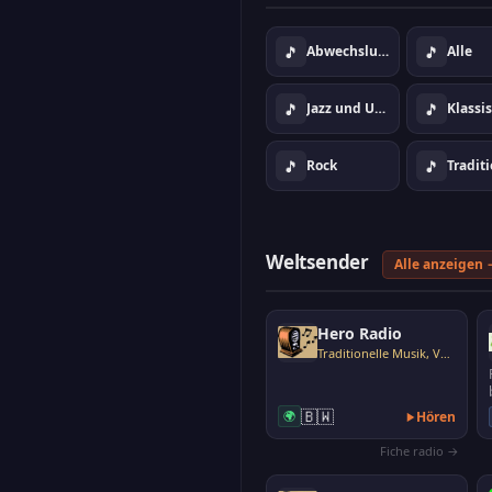
🎵
🎵
Abwechslungsreiche Musik
Alle
🎵
🎵
Jazz und Umgebung
Klassi
🎵
🎵
Rock
Weltsender
Alle anzeigen 
Hero Radio
Traditionelle Musik, Volksmusik
🇧🇼
🌍
Hören
Fiche radio →