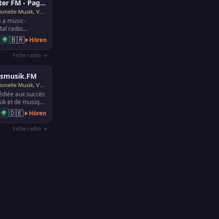
Hunter FM - Pagode
Traditionelle Musik, Volksmusik
s a music-
tal radio
 number of online
🇧🇷
🌍
Hören
ns to help ou…
Fiche radio →
ksmusik.FM
Traditionelle Musik, Volksmusik
édiée aux succès
ik et de musique
germanophone.
🇩🇪
🌍
Hören
Fiche radio →