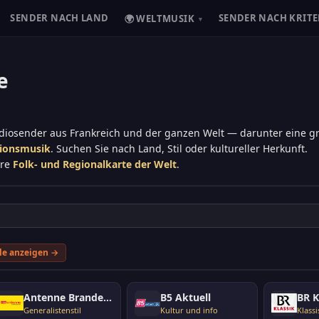
SENDER NACH LAND
SENDER NACH KRITE
🌍 WELTMUSIK
▾
e
adiosender aus Frankreich und der ganzen Welt — darunter eine 
tionsmusik
. Suchen Sie nach Land, Stil oder kultureller Herkunft.
ere
Folk- und Regionalkarte der Welt
.
le anzeigen →
Antenne Brandenburg
B5 Aktuell
BR K
Generalistenstil
Kultur und info
Klassi