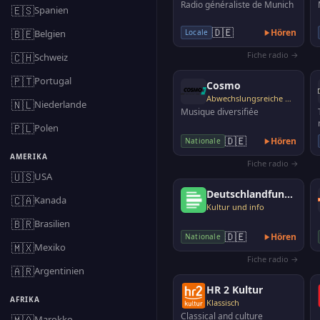
Radio généraliste de Munich
🇪🇸
Spanien
🇩🇪
🇧🇪
Hören
Belgien
Locale
Fiche radio →
🇨🇭
Schweiz
🇵🇹
Portugal
Cosmo
Abwechslungsreiche Musik
🇳🇱
Niederlande
Musique diversifiée
🇵🇱
Polen
🇩🇪
Hören
Nationale
AMERIKA
Fiche radio →
🇺🇸
USA
Deutschlandfunk Nova
🇨🇦
Kanada
Kultur und info
🇧🇷
Brasilien
🇩🇪
Hören
Nationale
🇲🇽
Mexiko
Fiche radio →
🇦🇷
Argentinien
HR 2 Kultur
AFRIKA
Klassisch
Classical and culture
🇲🇦
Marokko