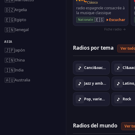
Clásico
radio espagnole consacrée à
🇩🇿
Argelia
la musique classique
🇪🇬
🇪🇸
Egipto
Escuchar
Nationale
🇸🇳
Senegal
Fiche radio →
ASIA
Radios por tema
Ver tod
🇯🇵
Japón
🇨🇳
China
🎵
🎵
Canci&oacute;n
🇮🇳
India
🇦🇺
Australia
🎵
🎵
Jazz y ambiente
Latino,
🎵
🎵
Pop, variedad
Rock
Radios del mundo
Ver t