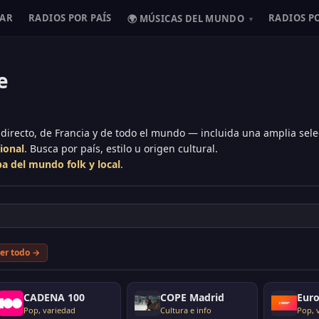
HAR
RADIOS POR PAÍS
RADIOS P
🌍 MÚSICAS DEL MUNDO
▾
e
 directo, de Francia y de todo el mundo — incluida una amplia sele
cional
. Busca por país, estilo u origen cultural.
a del mundo folk y local
.
er todo →
CADENA 100
COPE Madrid
Eur
Pop, variedad
Cultura e info
Pop, 