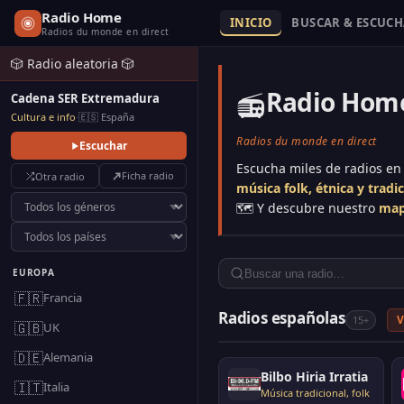
Radio Home
INICIO
BUSCAR & ESCUC
Radios du monde en direct
🎲 Radio aleatoria 🎲
Radio Hom
📻
Cadena SER Extremadura
Cultura e info
·
🇪🇸 España
Radios du monde en direct
Escuchar
Escucha miles de radios en
Ficha radio
Otra radio
música folk, étnica y tradi
🗺️ Y descubre nuestro
map
EUROPA
🇫🇷
Francia
Radios españolas
V
15+
🇬🇧
UK
🇩🇪
Alemania
Bilbo Hiria Irratia
🇮🇹
Italia
Música tradicional, folk