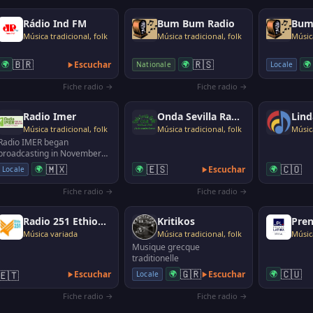
Rádio Ind FM
Bum Bum Radio
Bum 
Música tradicional, folk
Música tradicional, folk
Música
r
🇧🇷
🇷🇸
🌍
Escuchar
🌍
🌍
Nationale
Locale
Fiche radio →
Fiche radio →
Radio Imer
Onda Sevilla Radio
Lind
Música tradicional, folk
Música tradicional, folk
Música
Radio IMER began
broadcasting in November
1988 from the city of
🇲🇽
🇪🇸
🇨🇴
🌍
🌍
Escuchar
🌍
Locale
Comitán, in Chiapas, one of
the …
Fiche radio →
Fiche radio →
Radio 251 Ethiopia
Kritikos
Pren
Música variada
Música tradicional, folk
Música
Musique grecque
traditionelle
🇬🇷
🇨🇺
🇪🇹
Escuchar
🌍
Escuchar
🌍
Locale
Fiche radio →
Fiche radio →