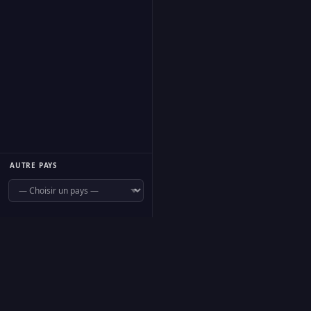
AUTRE PAYS
f
Seguir
·
Acerca de
·
Proponer una radio
·
Contacto
·
Privacidad
·
Cookies
·
Ges
FR
EN
ES
IT
DE
RU
AR