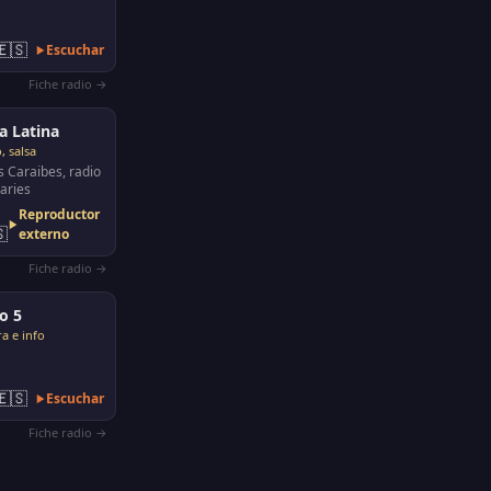
🇪🇸
Escuchar
Fiche radio →
 Latina
, salsa
 Caraibes, radio
naries
Reproductor

externo
Fiche radio →
o 5
a e info
🇪🇸
Escuchar
Fiche radio →