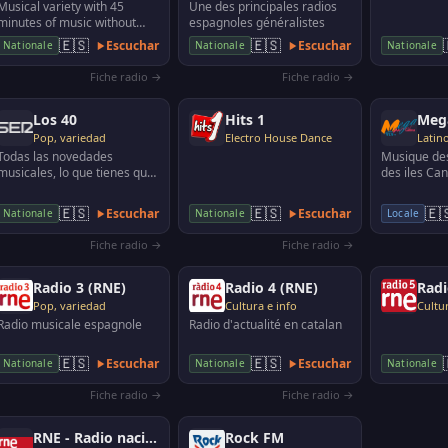
Musical variety with 45
Une des principales radios
minutes of music without
espagnoles généralistes
interruption. Cadena 100 is a
🇪🇸
🇪🇸
Escuchar
Escuchar
Nationale
Nationale
Nationale
Spanish radio stat…
Fiche radio →
Fiche radio →
Los 40
Hits 1
Mega
Pop, variedad
Electro House Dance
Latino
Todas las novedades
Musique des
musicales, lo que tienes que
des iles Ca
saber de tus artistas
favoritos, los vídeos má…
🇪🇸
🇪🇸
🇪
Escuchar
Escuchar
Nationale
Nationale
Locale
Fiche radio →
Fiche radio →
Radio 3 (RNE)
Radio 4 (RNE)
Radi
Pop, variedad
Cultura e info
Cultur
Radio musicale espagnole
Radio d'actualité en catalan
🇪🇸
🇪🇸
Escuchar
Escuchar
Nationale
Nationale
Nationale
Fiche radio →
Fiche radio →
RNE - Radio nacional de España
Rock FM