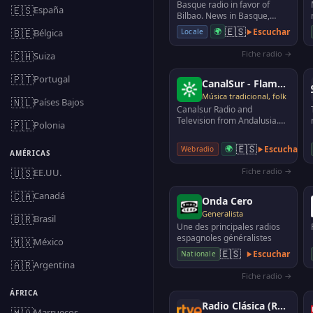
Basque radio in favor of
🇪🇸
España
Bilbao. News in Basque,
culture, music, verses ...
🇪🇸
🇧🇪
🌍
Escuchar
Locale
Bélgica
Ibaizabal magazine.
Fiche radio →
🇨🇭
Suiza
🇵🇹
Portugal
CanalSur - Flamenco Radio
Música tradicional, folk
🇳🇱
Países Bajos
Canalsur Radio and
Television from Andalusia.
🇵🇱
Polonia
Live broadcast
🇪🇸
🌍
Escuchar
Webradio
AMÉRICAS
🇺🇸
Fiche radio →
EE.UU.
🇨🇦
Canadá
Onda Cero
Generalista
🇧🇷
Brasil
Une des principales radios
espagnoles généralistes
🇲🇽
México
🇪🇸
Escuchar
Nationale
🇦🇷
Argentina
Fiche radio →
ÁFRICA
Radio Clásica (RNE)
🇲🇦
Marruecos