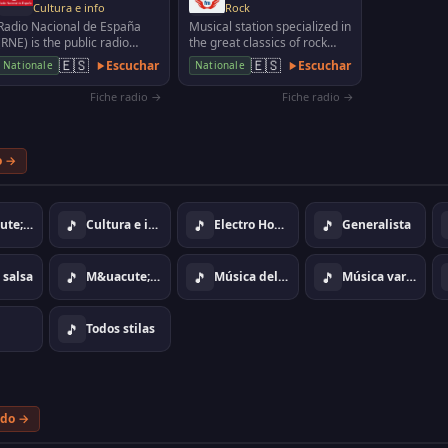
Cultura e info
Rock
Radio Nacional de España
Musical station specialized in
(RNE) is the public radio
the great classics of rock
station and belongs to the
history
🇪🇸
🇪🇸
Escuchar
Escuchar
Nationale
Nationale
RTVE Corporation.
Fiche radio →
Fiche radio →
o →
🎵
🎵
🎵
Cl&aacute;sico
Cultura e info
Electro House Dance
Generalista
🎵
🎵
🎵
 salsa
M&uacute;sica tradicional, folk
Música del mundo
Música variada
🎵
Todos stilas
odo →