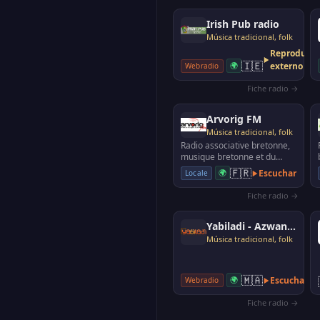
Irish Pub radio
Música tradicional, folk
Reproducto
🇮🇪
🌍
externo
Webradio
Fiche radio →
Arvorig FM
Música tradicional, folk
Radio associative bretonne,
musique bretonne et du
monde
🇫🇷
🌍
Escuchar
Locale
Fiche radio →
Yabiladi - Azwan Amazigh
Música tradicional, folk
🇲🇦
🌍
Escuchar
Webradio
Fiche radio →