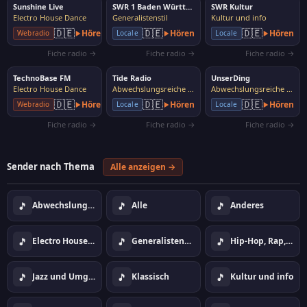
Sunshine Live
SWR 1 Baden Württemberg
SWR Kultur
Electro House Dance
Generalistenstil
Kultur und info
🇩🇪
🇩🇪
🇩🇪
Hören
Hören
Hören
Webradio
Locale
Locale
Fiche radio →
Fiche radio →
Fiche radio →
TechnoBase FM
Tide Radio
UnserDing
Electro House Dance
Abwechslungsreiche Musik
Abwechslungsreiche Musik
🇩🇪
🇩🇪
🇩🇪
Hören
Hören
Hören
Webradio
Locale
Locale
Fiche radio →
Fiche radio →
Fiche radio →
Sender nach Thema
Alle anzeigen →
🎵
🎵
🎵
Abwechslungsreiche Musik
Alle
Anderes
🎵
🎵
🎵
Electro House Dance
Generalistenstil
Hip-Hop, Rap, Urban
🎵
🎵
🎵
Jazz und Umgebung
Klassisch
Kultur und info