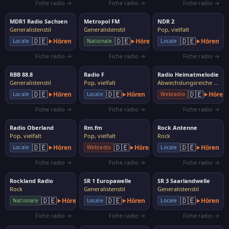
Fiche radio →
Fiche radio →
Fiche radio →
MDR1 Radio Sachsen
Metropol FM
NDR 2
Generalistenstil
Generalistenstil
Pop, vielfalt
🇩🇪
🇩🇪
🇩🇪
Hören
Hören
Hören
Locale
Nationale
Locale
Fiche radio →
Fiche radio →
Fiche radio →
RBB 88.8
Radio F
Radio Heimatmelodie
Generalistenstil
Pop, vielfalt
Abwechslungsreiche Musik
🇩🇪
🇩🇪
🇩🇪
Hören
Hören
Hören
Locale
Locale
Webradio
Fiche radio →
Fiche radio →
Fiche radio →
Radio Oberland
Rm.fm
Rock Antenne
Pop, vielfalt
Pop, vielfalt
Rock
🇩🇪
🇩🇪
🇩🇪
Hören
Hören
Hören
Locale
Webradio
Locale
Fiche radio →
Fiche radio →
Fiche radio →
Rockland Radio
SR 1 Europawelle
SR 3 Saarlandwelle
Rock
Generalistenstil
Generalistenstil
🇩🇪
🇩🇪
🇩🇪
Hören
Hören
Hören
Nationale
Locale
Locale
Fiche radio →
Fiche radio →
Fiche radio →