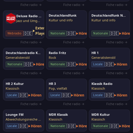
Fiche radio →
Fiche radio →
Fiche radio →
Deutschlandfunk
Deutschlandfunk Nova
Deluxe Radio Easy
Kultur und info
Kultur und info
Jazz und Umgebung
Externer
🇩🇪
🇩🇪
🇩🇪
Player
Hören
Hören
Webradio
Nationale
Nationale
Fiche radio →
Fiche radio →
Fiche radio →
Deutschlandradio Kultur
Radio Fritz
HR 1
Generalistenstil
Rock
Generalistenstil
🇩🇪
🇩🇪
🇩🇪
Hören
Hören
Hören
Nationale
Nationale
Locale
Fiche radio →
Fiche radio →
Fiche radio →
HR 2 Kultur
HR 3
Klassik Radio
Klassisch
Pop, vielfalt
Klassisch
🇩🇪
🇩🇪
🇩🇪
Hören
Hören
Hören
Locale
Locale
Locale
Fiche radio →
Fiche radio →
Fiche radio →
Lounge FM
MDR Klassik
MDR Kultur
Abwechslungsreiche Musik
Klassisch
Klassisch
🇩🇪
🇩🇪
🇩🇪
Hören
Hören
Hören
Locale
Nationale
Nationale