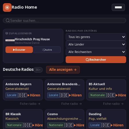
Radio Home
RADIOS PAR CRITÈRES
🎲 ZUFALLSSENDER
Hirschmilch Prog House
Electro House Dance
Écouter
Autre
Rechercher
Deutsche Radios
Alle anzeigen →
36+
Antenne Bayern
Antenne Brandenburg
B5 Aktuell
Generalistenstil
Generalistenstil
Kultur und info
🇩🇪
🇩🇪
🇩🇪
Hören
Hören
Hören
Locale
Locale
Nationale
Fiche radio →
Fiche radio →
Fiche radio →
BR Klassik
Cosmo
Dasding
Klassisch
Abwechslungsreiche Musik
Pop, vielfalt
🇩🇪
🇩🇪
🇩🇪
Hören
Hören
Hören
Nationale
Nationale
Locale