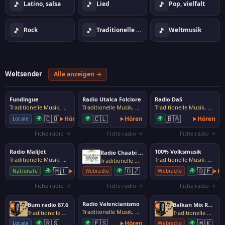
🎵
🎵
🎵
Latino, salsa
Lied
Pop, vielfalt
🎵
🎵
🎵
Rock
Traditionelle Musik, Volksmusik
Weltmusik
Weltsender
Alle anzeigen →
Fundingue
Radio Utalca Folclore
Radio DaS
Traditionelle Musik, Volksmusik
Traditionelle Musik, Volksmusik
Traditionelle Musik, Volksmusik
🇨🇴
🇨🇱
🇧🇦
🌍
Hören
🌍
Hören
🌍
Hören
Locale
Fiche radio →
Fiche radio →
Fiche radio →
Radio MaliJet
100% Volksmusik
Radio Chaabi Dialna
Traditionelle Musik, Volksmusik
Traditionelle Musik, Volksmusik
Traditionelle Musik, Volksmusik
🇲🇱
🇩🇿
🇩🇪
🌍
Hören
🌍
🌍
Hö
Nationale
Webradio
Webradio
Fiche radio →
Fiche radio →
Fiche radio →
Radio Valencianismo
Bum radio 87.6
Balkan Mix Radio
Traditionelle Musik, Volksmusik
Traditionelle Musik, Volksmusik
Traditionelle Musik, Volksmusik
🇷🇸
🇪🇸
🇲🇰
🌍
🌍
Hören
🌍
Locale
Webradio