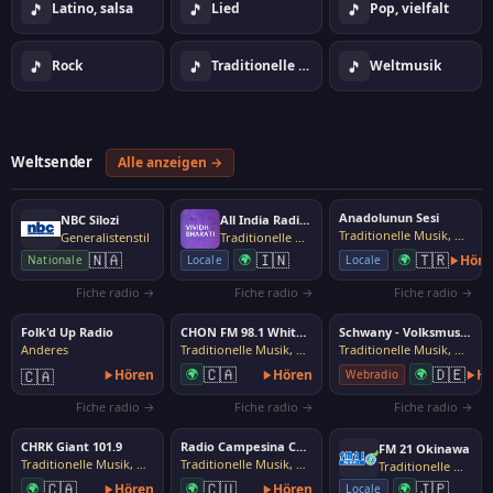
🎵
🎵
🎵
Latino, salsa
Lied
Pop, vielfalt
🎵
🎵
🎵
Rock
Traditionelle Musik, Volksmusik
Weltmusik
Weltsender
Alle anzeigen →
Anadolunun Sesi
NBC Silozi
All India Radio - Vividh Bharati
Traditionelle Musik, Volksmusik
Generalistenstil
Traditionelle Musik, Volksmusik
🇮🇳
🇹🇷
🇳🇦
🌍
🌍
Höre
Locale
Locale
Nationale
Fiche radio →
Fiche radio →
Fiche radio →
Folk'd Up Radio
CHON FM 98.1 Whitehorse
Schwany - Volksmusik und Tradition
Anderes
Traditionelle Musik, Volksmusik
Traditionelle Musik, Volksmusik
🇨🇦
🇩🇪
🇨🇦
Hören
🌍
Hören
🌍
Hö
Webradio
Fiche radio →
Fiche radio →
Fiche radio →
CHRK Giant 101.9
Radio Campesina Cubana
FM 21 Okinawa
Traditionelle Musik, Volksmusik
Traditionelle Musik, Volksmusik
Traditionelle Musik, Volksmusik
🇨🇦
🇨🇺
🇯🇵
🌍
Hören
🌍
Hören
🌍
Locale