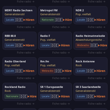
Fiche radio →
Fiche radio →
Fiche radio →
MDR1 Radio Sachsen
Metropol FM
NDR 2
Generalistenstil
Generalistenstil
Pop, vielfalt
🇩🇪
🇩🇪
🇩🇪
Hören
Hören
Hören
Locale
Nationale
Locale
Fiche radio →
Fiche radio →
Fiche radio →
RBB 88.8
Radio F
Radio Heimatmelodie
Generalistenstil
Pop, vielfalt
Abwechslungsreiche Musik
🇩🇪
🇩🇪
🇩🇪
Hören
Hören
Hören
Locale
Locale
Webradio
Fiche radio →
Fiche radio →
Fiche radio →
Radio Oberland
Rm.fm
Rock Antenne
Pop, vielfalt
Pop, vielfalt
Rock
🇩🇪
🇩🇪
🇩🇪
Hören
Hören
Hören
Locale
Webradio
Locale
Fiche radio →
Fiche radio →
Fiche radio →
Rockland Radio
SR 1 Europawelle
SR 3 Saarlandwelle
Rock
Generalistenstil
Generalistenstil
🇩🇪
🇩🇪
🇩🇪
Hören
Hören
Hören
Nationale
Locale
Locale
Fiche radio →
Fiche radio →
Fiche radio →