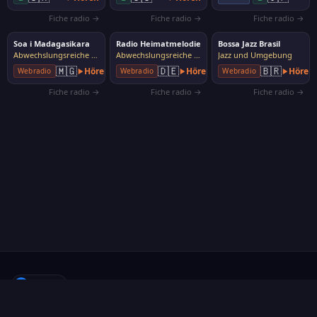
Fiche radio →
Fiche radio →
Fiche radio →
Soa i Madagasikara
Radio Heimatmelodie
Bossa Jazz Brasil
Abwechslungsreiche Musik
Abwechslungsreiche Musik
Jazz und Umgebung
🇲🇬
🇩🇪
🇧🇷
Hören
Hören
Hören
Webradio
Webradio
Webradio
Fiche radio →
Fiche radio →
Fiche radio →
f
Folgen
·
Über uns
·
Sender vorschlagen
·
Kontakt
·
Datenschutz
·
Cookies
·
Cookies verwalten