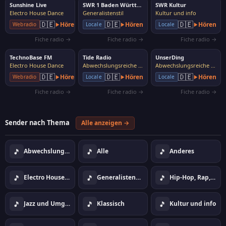
Sunshine Live
SWR 1 Baden Württemberg
SWR Kultur
Electro House Dance
Generalistenstil
Kultur und info
🇩🇪
🇩🇪
🇩🇪
Hören
Hören
Hören
Webradio
Locale
Locale
Fiche radio →
Fiche radio →
Fiche radio →
TechnoBase FM
Tide Radio
UnserDing
Electro House Dance
Abwechslungsreiche Musik
Abwechslungsreiche Musik
🇩🇪
🇩🇪
🇩🇪
Hören
Hören
Hören
Webradio
Locale
Locale
Fiche radio →
Fiche radio →
Fiche radio →
Sender nach Thema
Alle anzeigen →
🎵
🎵
🎵
Abwechslungsreiche Musik
Alle
Anderes
🎵
🎵
🎵
Electro House Dance
Generalistenstil
Hip-Hop, Rap, Urban
🎵
🎵
🎵
Jazz und Umgebung
Klassisch
Kultur und info