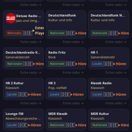
Fiche radio →
Fiche radio →
Fiche radio →
Deutschlandfunk
Deutschlandfunk Nova
Deluxe Radio Easy
Kultur und info
Kultur und info
Jazz und Umgebung
Externer
🇩🇪
🇩🇪
🇩🇪
Player
Hören
Hören
Webradio
Nationale
Nationale
Fiche radio →
Fiche radio →
Fiche radio →
Deutschlandradio Kultur
Radio Fritz
HR 1
Generalistenstil
Rock
Generalistenstil
🇩🇪
🇩🇪
🇩🇪
Hören
Hören
Hören
Nationale
Nationale
Locale
Fiche radio →
Fiche radio →
Fiche radio →
HR 2 Kultur
HR 3
Klassik Radio
Klassisch
Pop, vielfalt
Klassisch
🇩🇪
🇩🇪
🇩🇪
Hören
Hören
Hören
Locale
Locale
Locale
Fiche radio →
Fiche radio →
Fiche radio →
Lounge FM
MDR Klassik
MDR Kultur
Abwechslungsreiche Musik
Klassisch
Klassisch
🇩🇪
🇩🇪
🇩🇪
Hören
Hören
Hören
Locale
Nationale
Nationale