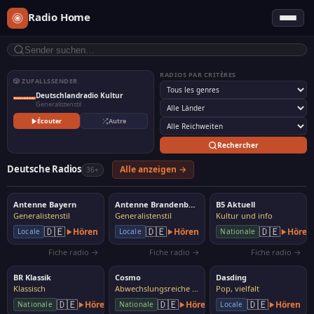
Radio Home
RADIOS PAR CRITÈRES
🎲 ZUFALLSSENDER
Deutschlandradio Kultur
Generalistenstil
Écouter
Autre
Rechercher
Deutsche Radios
Alle anzeigen →
36+
Antenne Bayern
Antenne Brandenburg
B5 Aktuell
Generalistenstil
Generalistenstil
Kultur und info
🇩🇪
🇩🇪
🇩🇪
Hören
Hören
Hören
Locale
Locale
Nationale
Fiche radio →
Fiche radio →
Fiche radio →
BR Klassik
Cosmo
Dasding
Klassisch
Abwechslungsreiche Musik
Pop, vielfalt
🇩🇪
🇩🇪
🇩🇪
Hören
Hören
Hören
Nationale
Nationale
Locale