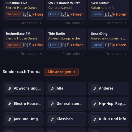
Sunshine Live
SWR 1 Baden Württemberg
SWR Kultur
Electro House Dance
Generalistenstil
Kultur und info
🇩🇪
🇩🇪
🇩🇪
Hören
Hören
Hören
Webradio
Locale
Locale
Fiche radio →
Fiche radio →
Fiche radio →
TechnoBase FM
Tide Radio
UnserDing
Electro House Dance
Abwechslungsreiche Musik
Abwechslungsreiche Musik
🇩🇪
🇩🇪
🇩🇪
Hören
Hören
Hören
Webradio
Locale
Locale
Fiche radio →
Fiche radio →
Fiche radio →
Sender nach Thema
Alle anzeigen →
🎵
🎵
🎵
Abwechslungsreiche Musik
Alle
Anderes
🎵
🎵
🎵
Electro House Dance
Generalistenstil
Hip-Hop, Rap, Urban
🎵
🎵
🎵
Jazz und Umgebung
Klassisch
Kultur und info