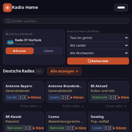
Radio Home
RADIOS PAR CRITÈRES
🎲 ZUFALLSSENDER
Radio ST Horfunk
Generalistenstil
Écouter
Autre
Rechercher
Deutsche Radios
Alle anzeigen →
36+
Antenne Bayern
Antenne Brandenburg
B5 Aktuell
Generalistenstil
Generalistenstil
Kultur und info
🇩🇪
🇩🇪
🇩🇪
Hören
Hören
Hören
Locale
Locale
Nationale
Fiche radio →
Fiche radio →
Fiche radio →
BR Klassik
Cosmo
Dasding
Klassisch
Abwechslungsreiche Musik
Pop, vielfalt
🇩🇪
🇩🇪
🇩🇪
Hören
Hören
Hören
Nationale
Nationale
Locale