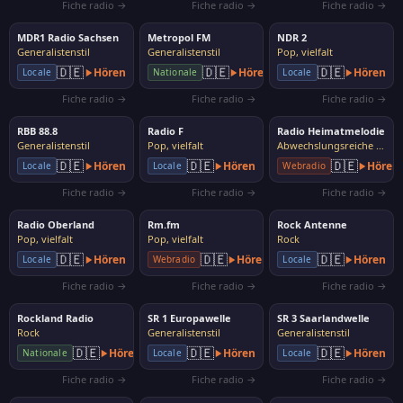
Fiche radio →
Fiche radio →
Fiche radio →
MDR1 Radio Sachsen
Metropol FM
NDR 2
Generalistenstil
Generalistenstil
Pop, vielfalt
🇩🇪
🇩🇪
🇩🇪
Hören
Hören
Hören
Locale
Nationale
Locale
Fiche radio →
Fiche radio →
Fiche radio →
RBB 88.8
Radio F
Radio Heimatmelodie
Generalistenstil
Pop, vielfalt
Abwechslungsreiche Musik
🇩🇪
🇩🇪
🇩🇪
Hören
Hören
Hören
Locale
Locale
Webradio
Fiche radio →
Fiche radio →
Fiche radio →
Radio Oberland
Rm.fm
Rock Antenne
Pop, vielfalt
Pop, vielfalt
Rock
🇩🇪
🇩🇪
🇩🇪
Hören
Hören
Hören
Locale
Webradio
Locale
Fiche radio →
Fiche radio →
Fiche radio →
Rockland Radio
SR 1 Europawelle
SR 3 Saarlandwelle
Rock
Generalistenstil
Generalistenstil
🇩🇪
🇩🇪
🇩🇪
Hören
Hören
Hören
Nationale
Locale
Locale
Fiche radio →
Fiche radio →
Fiche radio →