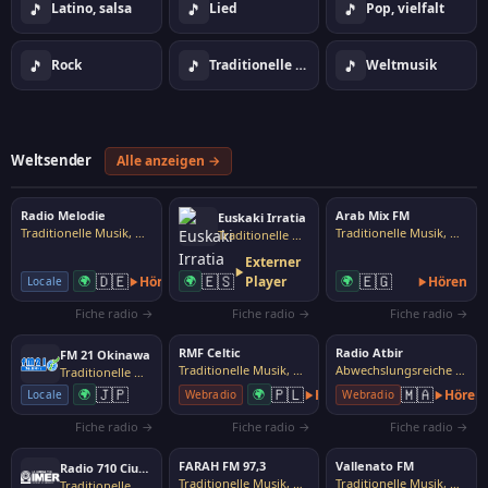
🎵
🎵
🎵
Latino, salsa
Lied
Pop, vielfalt
🎵
🎵
🎵
Rock
Traditionelle Musik, Volksmusik
Weltmusik
Weltsender
Alle anzeigen →
Radio Melodie
Arab Mix FM
Euskaki Irratia
Traditionelle Musik, Volksmusik
Traditionelle Musik, Volksmusik
Traditionelle Musik, Volksmusik
Externer
🇩🇪
🇪🇸
🇪🇬
🌍
Hören
🌍
Player
🌍
Hören
Locale
Fiche radio →
Fiche radio →
Fiche radio →
RMF Celtic
Radio Atbir
FM 21 Okinawa
Traditionelle Musik, Volksmusik
Abwechslungsreiche Musik
Traditionelle Musik, Volksmusik
🇯🇵
🇵🇱
🇲🇦
🌍
🌍
Hören
Hören
Locale
Webradio
Webradio
Fiche radio →
Fiche radio →
Fiche radio →
FARAH FM 97,3
Vallenato FM
Radio 710 Ciudad de México
Traditionelle Musik, Volksmusik
Traditionelle Musik, Volksmusik
Traditionelle Musik, Volksmusik