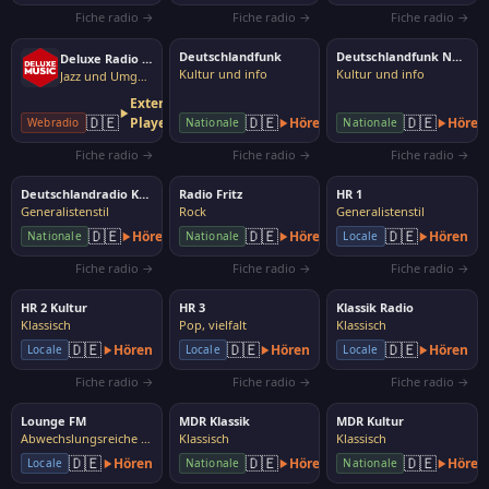
Fiche radio →
Fiche radio →
Fiche radio →
Deutschlandfunk
Deutschlandfunk Nova
Deluxe Radio Easy
Kultur und info
Kultur und info
Jazz und Umgebung
Externer
🇩🇪
🇩🇪
🇩🇪
Player
Hören
Hören
Webradio
Nationale
Nationale
Fiche radio →
Fiche radio →
Fiche radio →
Deutschlandradio Kultur
Radio Fritz
HR 1
Generalistenstil
Rock
Generalistenstil
🇩🇪
🇩🇪
🇩🇪
Hören
Hören
Hören
Nationale
Nationale
Locale
Fiche radio →
Fiche radio →
Fiche radio →
HR 2 Kultur
HR 3
Klassik Radio
Klassisch
Pop, vielfalt
Klassisch
🇩🇪
🇩🇪
🇩🇪
Hören
Hören
Hören
Locale
Locale
Locale
Fiche radio →
Fiche radio →
Fiche radio →
Lounge FM
MDR Klassik
MDR Kultur
Abwechslungsreiche Musik
Klassisch
Klassisch
🇩🇪
🇩🇪
🇩🇪
Hören
Hören
Hören
Locale
Nationale
Nationale