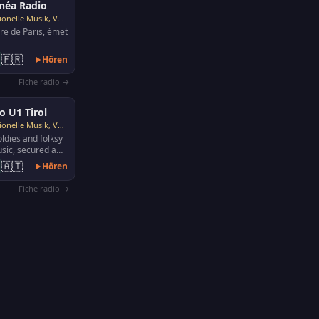
néa Radio
Traditionelle Musik, Volksmusik
re de Paris, émet
🇫🇷
Hören
Fiche radio →
o U1 Tirol
Traditionelle Musik, Volksmusik
 oldies and folksy
sic, secured a
e in the ears of
🇦🇹
Hören
n…
Fiche radio →