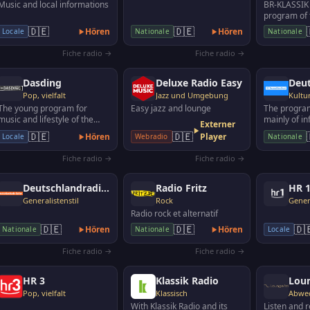
Music and local informations
BR-KLASSIK i
program of 
radio. Plays
🇩🇪
🇩🇪
Hören
Hören
Locale
Nationale
Nationale
music: exce
Fiche radio →
Fiche radio →
Dasding
Deluxe Radio Easy
Deu
Pop, vielfalt
Jazz und Umgebung
Kultu
The young program for
Easy jazz and lounge
The progra
music and lifestyle of the
mainly of i
Externer
SWR. Radio in Baden-
documentari
🇩🇪
🇩🇪
Hören
Player
Locale
Webradio
Nationale
Württemberg and Rhineland-
politics, e
P…
Fiche radio →
Fiche radio →
Deutschlandradio Kultur
Radio Fritz
HR 
Generalistenstil
Rock
Genera
Radio rock et alternatif
🇩🇪
🇩🇪
🇩
Hören
Hören
Nationale
Nationale
Locale
Fiche radio →
Fiche radio →
HR 3
Klassik Radio
Lou
Pop, vielfalt
Klassisch
With Klassik Radio and its
Listen and r