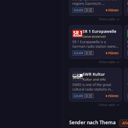
regions Garmisch-
Partenkirchen, Weilheim -
🇩🇪
Hören
Locale
Schongau and the adjacent…
Fiche radio →
SR 1 Europawelle
Generalistenstil
SR 1 Europawelle is a
German radio station owned
by Saarländischer Rundfunk,
🇩🇪
Hören
Locale
the public broadcas…
Fiche radio →
SWR Kultur
Kultur und info
SWR2 is one of the great
cultural radio stations in
Germany with exciting
🇩🇪
Hören
Locale
science programs, polit…
Fiche radio →
Sender nach Thema
All