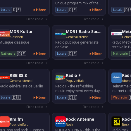
unique program mix of the
most beautiful classical hits,
🇩🇪
🇩🇪
🇩
Hören
Hören
Locale
Locale
Locale
the best film…
Fiche radio →
Fiche radio →
MDR Kultur
MDR1 Radio Sachsen
Met
Klassisch
Generalistenstil
Genera
Musique classique
Radio publique généraliste
Radyo Metr
de Saxe
receive in Be
Brandenburg
🇩🇪
🇩🇪
Hören
Hören
Nationale
Locale
Nationale
Mannheim /
88.3, M…
Fiche radio →
Fiche radio →
RBB 88.8
Radio F
Generalistenstil
Pop, vielfalt
Radio généraliste de Berlin
Radio F - the refreshing
Heimatmelod
music enjoyment every day.
internet rad
In addition all information
german folk
🇩🇪
🇩🇪
Hören
Hören
Locale
Locale
Webradio
from Franconia an…
music and 
Fiche radio →
Fiche radio →
Rm.fm
Rock Antenne
Rock
Pop, vielfalt
Rock
Rock
80s, pop and rock. Europe's
ROCK ANTENNA - this is the
Radio rock