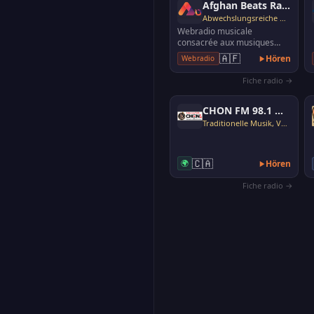
Afghan Beats Radio
Abwechslungsreiche Musik
Webradio musicale
consacrée aux musiques
afghanes actuelles, avec
🇦🇫
Hören
Webradio
diffusion non-stop et
orientat…
Fiche radio →
CHON FM 98.1 Whitehorse
Traditionelle Musik, Volksmusik
🇨🇦
🌍
Hören
Fiche radio →