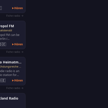

Hören
Fiche radio →
ropol FM
listenstil
opol FM can be
rlin /
: 101.9,
🇩🇪
Hören
 Ludwigshafen:
Fiche radio →
Radio Heimatmelodie
Abwechslungsreiche Musik
ie radio is an
io station for
 music, popular
🇩🇪
Hören
popular…
Fiche radio →
land Radio