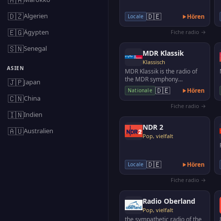
🇩🇿
Algerien
🇩🇪
Hören
Locale
🇪🇬
Ägypten
Fiche radio →
🇸🇳
Senegal
MDR Klassik
Klassisch
ASIEN
MDR Klassik is the radio of
the MDR symphony
🇯🇵
Japan
orchestra, the MDR radio
🇩🇪
Hören
Nationale
choir, the MDR children's c…
🇨🇳
China
Fiche radio →
🇮🇳
Indien
NDR 2
🇦🇺
Australien
Pop, vielfalt
🇩🇪
Hören
Locale
Fiche radio →
Radio Oberland
Pop, vielfalt
the sympathetic radio of the