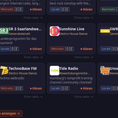
largest Internet radio, large
best rock nonstop with the
selection of music
biggest rock songs ever. This
🇩🇪
🇩🇪
Hören
Hören
Webradio
Locale
Nationale
exciting acti…
Fiche radio →
Fiche radio →
SR 3 Saarlandwelle
Sunshine Live
Generalistenstil
Electro House Dance
Genera
Landesprogramm für das
Saarland
🇩🇪
🇩🇪
🇩
Hören
Hören
Locale
Webradio
Locale
Fiche radio →
Fiche radio →
TechnoBase FM
Tide Radio
Uns
Electro House Dance
Abwechslungsreiche Musik
Techno webradio
Hamburg's nonprofit training
channel community channel!
🇩🇪
🇩🇪
🇩
Hören
Hören
Webradio
Locale
Locale
Fiche radio →
Fiche radio →
e anzeigen →