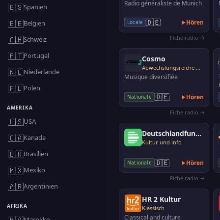
Radio généraliste de Munich
🇪🇸
Spanien
🇩🇪
🇧🇪
Hören
Belgien
Locale
Fiche radio →
🇨🇭
Schweiz
🇵🇹
Portugal
Cosmo
Abwechslungsreiche Musik
🇳🇱
Niederlande
Musique diversifiée
🇵🇱
Polen
🇩🇪
Hören
Nationale
AMERIKA
Fiche radio →
🇺🇸
USA
Deutschlandfunk Nova
🇨🇦
Kanada
Kultur und info
🇧🇷
Brasilien
🇩🇪
Hören
Nationale
🇲🇽
Mexiko
Fiche radio →
🇦🇷
Argentinien
HR 2 Kultur
AFRIKA
Klassisch
Classical and culture
🇲🇦
Marokko