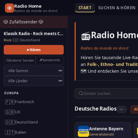
Radio Home
START
SUCHEN & HÖREN
Radios du monde en direct
🎲 Zufallssender 🎲
Radio Hom
📻
Klassik Radio - Rock meets Classics
Rock
·
🇩🇪 Deutschland
Radios du monde en direct
Hören
Hören Sie tausende Live-R
Senderinfo
Anderer Sender
an
Folk-, Ethno- und Tradi
🗺️ Und entdecken Sie uns
EUROPA
🇫🇷
Frankreich
Deutsche Radios
Al
36+
🇬🇧
UK
🇩🇪
Deutschland
Antenne Bayern
🇮🇹
Italien
Generalistenstil