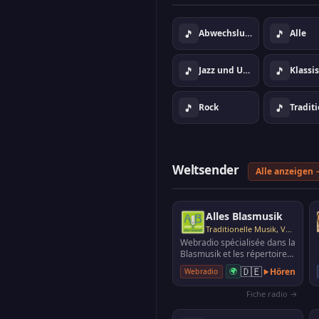
🎵
🎵
Abwechslungsreiche Musik
Alle
🎵
🎵
Jazz und Umgebung
Klassi
🎵
🎵
Rock
Weltsender
Alle anzeigen 
Alles Blasmusik
Traditionelle Musik, Volksmusik
Webradio spécialisée dans la
Blasmusik et les répertoires
de fanfares populaires.
🇩🇪
🌍
Hören
Webradio
Fiche radio →