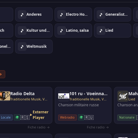
🎵
🎵
🎵
Anderes
Electro House Dance
Generalistenstil
🎵
🎵
🎵
sch
Kultur und info
Latino, salsa
Lied
🎵
Traditionelle Musik, Volksmusik
Weltmusik
→
Radio Delta
101 ru - Voeinnay Pisnya
Mah
Traditionelle Musik, Volksmusik
Traditionelle Musik, Volksmusik
Lied
Chanson militaire russe
Chanson ar
Externer
🇷🇸
🇷🇺
🌍
Player
🌍
Locale
Webradio
Nationale
Fiche radio →
Fiche radio →