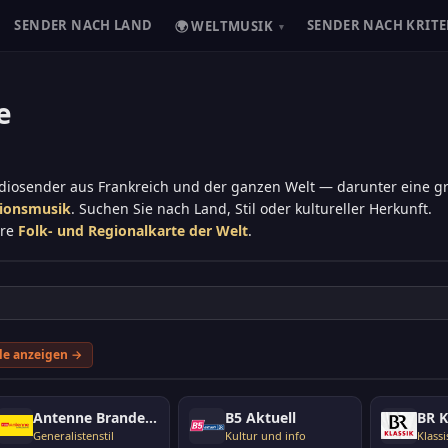
SENDER NACH LAND
SENDER NACH KRITE
🌍 WELTMUSIK
▾
e
adiosender aus Frankreich und der ganzen Welt — darunter eine 
tionsmusik
. Suchen Sie nach Land, Stil oder kultureller Herkunft.
ere
Folk- und Regionalkarte der Welt
.
le anzeigen →
Antenne Brandenburg
B5 Aktuell
BR K
Generalistenstil
Kultur und info
Klassi