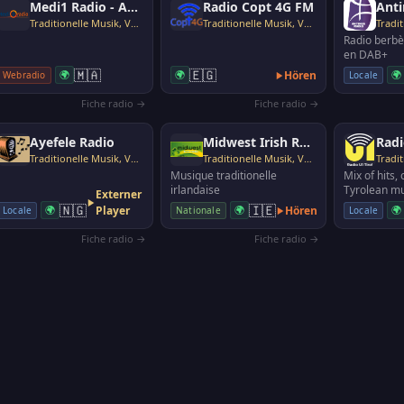
Medi1 Radio - Andalouse
Radio Copt 4G FM
Anti
Traditionelle Musik, Volksmusik
Traditionelle Musik, Volksmusik
Radio berbè
en DAB+
🇲🇦
🇪🇬
🌍
🌍
Hören
🌍
Webradio
Locale
Fiche radio →
Fiche radio →
Ayefele Radio
Midwest Irish Radio
Radi
Traditionelle Musik, Volksmusik
Traditionelle Musik, Volksmusik
Musique traditionelle
Mix of hits,
irlandaise
Tyrolean mu
Externer
regular plac
🇳🇬
🇮🇪
🌍
Player
🌍
Hören
🌍
Locale
Nationale
Locale
Tyrolean a
Fiche radio →
Fiche radio →