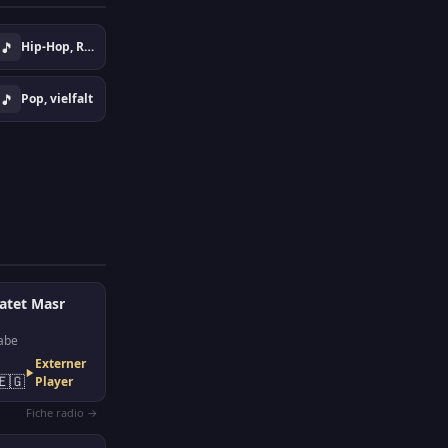
🎵
Hip-Hop, Rap, Urban
🎵
Pop, vielfalt
atet Masr
abe
Externer
🇪🇬
Player
Fiche radio →