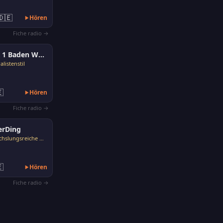
🇩🇪
Hören
Fiche radio →
SWR 1 Baden Württemberg
listenstil

Hören
Fiche radio →
erDing
Abwechslungsreiche Musik

Hören
Fiche radio →