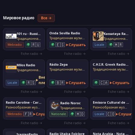
Мировое радио
Все →
Onda Sevilla Radio
101 ru - Russian Folk
Kassataya Radio
Традиционная музыка, фолк
Традиционная музыка, фолк
Традиционная музыка, фолк
🇷🇺
🇪🇸
🇲🇷
🌍
🌍
Слушать
🌍
Webradio
Locale
Fiche radio →
Fiche radio →
Fiche radio →
Rádio Zepa
C.H.I.R. Greek Radio Station
Milos Radio
Традиционная музыка, фолк
Традиционная музыка, фолк
Традиционная музыка, фолк
Внешний
🇷🇸
🇧🇷
🇨🇦
🌍
плеер
🌍
Слушать
🌍
Слушать
Locale
Fiche radio →
Fiche radio →
Fiche radio →
Radio Caroline - CaroCelt
Emisora Cultural de Pereira
Radio Noroc
Разнообразная музыка
Разнообразная музыка
Традиционная музыка, фолк
🇲🇩
🇫🇷
🇨🇴
Слушать
🌍
Слушат
Nationale
Webradio
Locale
Fiche radio →
Fiche radio →
Fiche radio →
Radio Utalca Folclore
Nota Arabia - Nota Loubnania
IranianRadio.com Persian Traditional