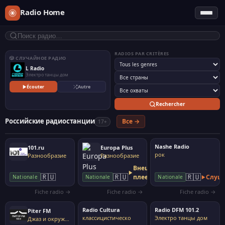
Radio Home
RADIOS PAR CRITÈRES
🎲 СЛУЧАЙНОЕ РАДИО
L Radio
Электро танцы дом
Écouter
Autre
Rechercher
Российские радиостанции
Все →
17+
Nashe Radio
101.ru
Europa Plus
рок
Разнообразие
Разнообразие
Внешний
🇷🇺
🇷🇺
🇷🇺
плеер
Слуш
Nationale
Nationale
Nationale
Fiche radio →
Fiche radio →
Fiche radio →
Radio Cultura
Radio DFM 101.2
Piter FM
классицистическо
Электро танцы дом
Джаз и окружающая