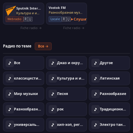
Vostok FM
Sputnik International
Разнообразная музыка
Культура и информация
🇷🇺
🇷🇺
Слушать
Webradio
Locale
Fiche radio →
Fiche radio →
Радио по теме
Все →
🎵
🎵
🎵
Все
Джаз и окружающая
Другое
🎵
🎵
🎵
классицистическо
Культура и информация
Латинская
🎵
🎵
🎵
Мир музыки
Песня
Разнообразие
🎵
🎵
🎵
Разнообразная музыка
рок
Традиционная музыка, фолк
🎵
🎵
🎵
универсальный
хип-хоп, регги, рэп
Электро танцы дом