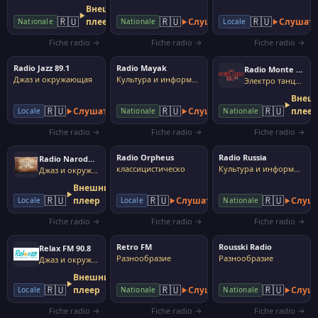
Внешний
🇷🇺
🇷🇺
🇷🇺
плеер
Слушать
Слушат
Nationale
Nationale
Locale
Fiche radio →
Fiche radio →
Fiche radio →
Radio Jazz 89.1
Radio Mayak
Radio Monte Carlo
Джаз и окружающая
Культура и информация
Электро танцы дом
Внеш
🇷🇺
🇷🇺
🇷🇺
Слушать
Слушать
плее
Locale
Nationale
Nationale
Fiche radio →
Fiche radio →
Fiche radio →
Radio Orpheus
Radio Russia
Radio Narodnaya Volna 91.9
классицистическо
Культура и информация
Джаз и окружающая
Внешний
🇷🇺
🇷🇺
🇷🇺
плеер
Слушать
Слуш
Locale
Locale
Nationale
Fiche radio →
Fiche radio →
Fiche radio →
Retro FM
Rousski Radio
Relax FM 90.8
Разнообразие
Разнообразие
Джаз и окружающая
Внешний
🇷🇺
🇷🇺
🇷🇺
плеер
Слушать
Слуш
Locale
Nationale
Nationale
Fiche radio →
Fiche radio →
Fiche radio →