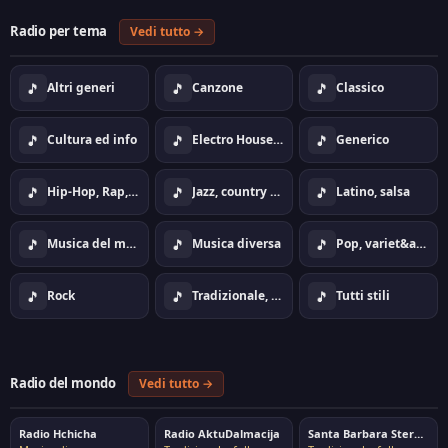
Radio per tema
Vedi tutto →
🎵
🎵
🎵
Altri generi
Canzone
Classico
🎵
🎵
🎵
Cultura ed info
Electro House Dance
Generico
🎵
🎵
🎵
Hip-Hop, Rap, Urban
Jazz, country ed ambito
Latino, salsa
🎵
🎵
🎵
Musica del mondo
Musica diversa
Pop, variet&agrave;
🎵
🎵
🎵
Rock
Tradizionale, folk
Tutti stili
Radio del mondo
Vedi tutto →
Radio Hchicha
Radio AktuDalmacija
Santa Barbara Stereo 106.6