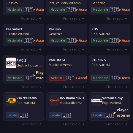
Classico
Jazz, country ed ambito
Generico
🇮🇹
🇮🇹
🇮🇹
Ascolta
Ascolta
Ascolt
Nationale
Nationale
Nationale
Fiche radio →
Fiche radio →
Fiche radio →
Rai radio3
Rai uno
RDS
Cultura ed info
Generico
Pop, varietà
🇮🇹
🇮🇹
🇮🇹
Ascolta
Ascolta
Ascolt
Nationale
Nationale
Nationale
Fiche radio →
Fiche radio →
Fiche radio →
RMC Italia
RTL 102.5
RMC 2
Musica diversa
Pop, varietà
Electro House Dance
Player
🇮🇹
🇮🇹
🇮🇹
esterno
Ascolta
Ascolt
Nationale
Webradio
Nationale
Fiche radio →
Fiche radio →
Fiche radio →
RTR 99 Radio ti ricordi
TRS Radio 102.3
Veronica my Radio
Pop, varietà
Musica diversa
Pop, varietà
Player
🇮🇹
🇮🇹
🇮🇹
esterno
Locale
Locale
Locale
Fiche radio →
Fiche radio →
Fiche radio →