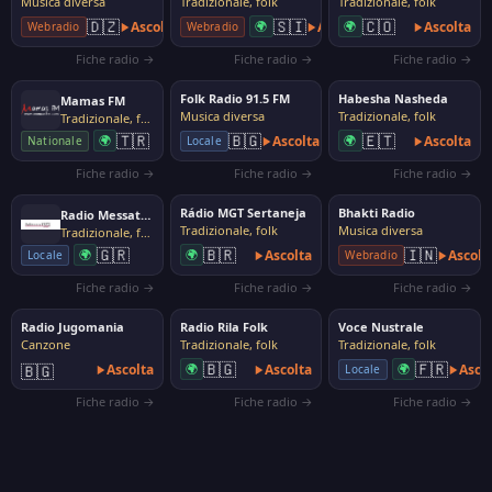
Musica diversa
Tradizionale, folk
Tradizionale, folk
🇸🇮
🇨🇴
🇩🇿
Ascolta
🌍
Ascolta
🌍
Ascolta
Webradio
Webradio
Fiche radio →
Fiche radio →
Fiche radio →
Folk Radio 91.5 FM
Habesha Nasheda
Mamas FM
Musica diversa
Tradizionale, folk
Tradizionale, folk
🇹🇷
🇪🇹
🇧🇬
🌍
Ascolta
🌍
Ascolta
Nationale
Locale
Fiche radio →
Fiche radio →
Fiche radio →
Rádio MGT Sertaneja
Bhakti Radio
Radio Messatida
Tradizionale, folk
Musica diversa
Tradizionale, folk
🇬🇷
🇧🇷
🇮🇳
🌍
🌍
Ascolta
Ascolt
Locale
Webradio
Fiche radio →
Fiche radio →
Fiche radio →
Radio Jugomania
Radio Rila Folk
Voce Nustrale
Canzone
Tradizionale, folk
Tradizionale, folk
🇧🇬
🇫🇷
🇧🇬
Ascolta
🌍
Ascolta
🌍
Asco
Locale
Fiche radio →
Fiche radio →
Fiche radio →