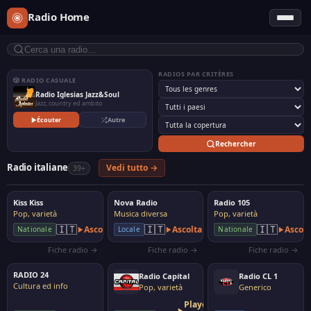
Radio Home
RADIOS PAR CRITÈRES
🎲 RADIO CASUALE
Radio Iglesias Jazz&Soul
Jazz, country ed ambito
Écouter
Autre
Rechercher
Radio italiane
Vedi tutto →
39+
Kiss Kiss
Nova Radio
Radio 105
Pop, varietà
Musica diversa
Pop, varietà
🇮🇹
🇮🇹
🇮🇹
Ascolta
Ascolta
Ascolt
Nationale
Locale
Nationale
Fiche radio →
Fiche radio →
Fiche radio →
RADIO 24
Radio Capital
Radio CL 1
Cultura ed info
Pop, varietà
Generico
Player