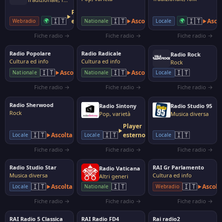
Player
🇮🇹
🇮🇹
🇮🇹
🌍
esterno
Ascolta
🌍
Asco
Webradio
Locale
Nationale
Fiche radio →
Fiche radio →
Fiche radio →
Radio Popolare
Radio Radicale
Radio Rock
Cultura ed info
Cultura ed info
Rock
🇮🇹
🇮🇹
🇮🇹
Ascolta
Ascolta
Nationale
Nationale
Locale
Fiche radio →
Fiche radio →
Fiche radio →
Radio Sherwood
Radio Sintony
Radio Studio 95
Rock
Pop, varietà
Musica diversa
Player
🇮🇹
🇮🇹
🇮🇹
Ascolta
esterno
Locale
Locale
Locale
Fiche radio →
Fiche radio →
Fiche radio →
Radio Studio Star
RAI Gr Parlamento
Radio Vaticana
Musica diversa
Cultura ed info
Altri generi
🇮🇹
🇮🇹
🇮🇹
Ascolta
Ascolt
Locale
Nationale
Webradio
Fiche radio →
Fiche radio →
Fiche radio →
RAI Radio 5 Classica
RAI Radio FD4
Rai radio2