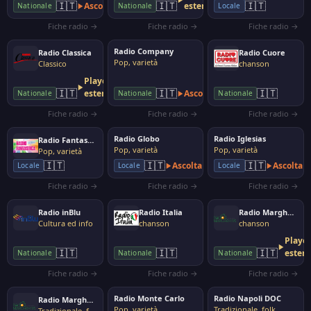
🇮🇹
🇮🇹
🇮🇹
Ascolta
esterno
Nationale
Nationale
Locale
Fiche radio →
Fiche radio →
Fiche radio →
Radio Company
Radio Classica
Radio Cuore
Pop, varietà
Classico
chanson
Player
🇮🇹
🇮🇹
🇮🇹
esterno
Ascolta
Nationale
Nationale
Nationale
Fiche radio →
Fiche radio →
Fiche radio →
Radio Globo
Radio Iglesias
Radio Fantastica
Pop, varietà
Pop, varietà
Pop, varietà
🇮🇹
🇮🇹
🇮🇹
Ascolta
Ascolta
Locale
Locale
Locale
Fiche radio →
Fiche radio →
Fiche radio →
Radio inBlu
Radio Italia
Radio Margherita
Cultura ed info
chanson
chanson
Playe
🇮🇹
🇮🇹
🇮🇹
ester
Nationale
Nationale
Nationale
Fiche radio →
Fiche radio →
Fiche radio →
Radio Monte Carlo
Radio Napoli DOC
Radio Margherita Giovane
Pop, varietà
Tradizionale, folk
Tradizionale, folk