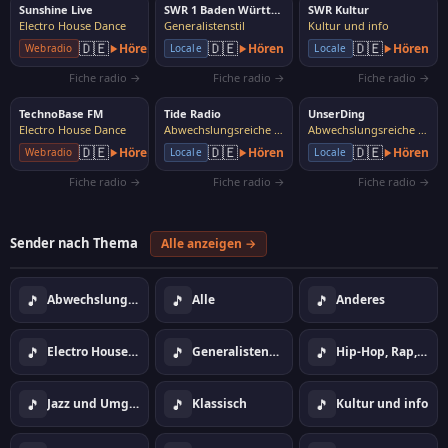
Sunshine Live
SWR 1 Baden Württemberg
SWR Kultur
Electro House Dance
Generalistenstil
Kultur und info
🇩🇪
🇩🇪
🇩🇪
Hören
Hören
Hören
Webradio
Locale
Locale
Fiche radio →
Fiche radio →
Fiche radio →
TechnoBase FM
Tide Radio
UnserDing
Electro House Dance
Abwechslungsreiche Musik
Abwechslungsreiche Musik
🇩🇪
🇩🇪
🇩🇪
Hören
Hören
Hören
Webradio
Locale
Locale
Fiche radio →
Fiche radio →
Fiche radio →
Sender nach Thema
Alle anzeigen →
🎵
🎵
🎵
Abwechslungsreiche Musik
Alle
Anderes
🎵
🎵
🎵
Electro House Dance
Generalistenstil
Hip-Hop, Rap, Urban
🎵
🎵
🎵
Jazz und Umgebung
Klassisch
Kultur und info