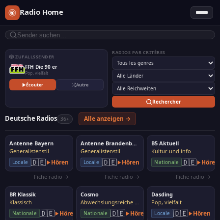
Radio Home
RADIOS PAR CRITÈRES
🎲 ZUFALLSSENDER
FFH Die 90 er
Pop, vielfalt
Écouter
Autre
Rechercher
Deutsche Radios
Alle anzeigen →
36+
Antenne Bayern
Antenne Brandenburg
B5 Aktuell
Generalistenstil
Generalistenstil
Kultur und info
🇩🇪
🇩🇪
🇩🇪
Hören
Hören
Hören
Locale
Locale
Nationale
Fiche radio →
Fiche radio →
Fiche radio →
BR Klassik
Cosmo
Dasding
Klassisch
Abwechslungsreiche Musik
Pop, vielfalt
🇩🇪
🇩🇪
🇩🇪
Hören
Hören
Hören
Nationale
Nationale
Locale