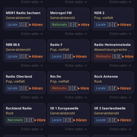
Fiche radio →
Fiche radio →
Fiche radio →
MDR1 Radio Sachsen
Metropol FM
NDR 2
Generalistenstil
Generalistenstil
Pop, vielfalt
🇩🇪
🇩🇪
🇩🇪
Hören
Hören
Hören
Locale
Nationale
Locale
Fiche radio →
Fiche radio →
Fiche radio →
RBB 88.8
Radio F
Radio Heimatmelodie
Generalistenstil
Pop, vielfalt
Abwechslungsreiche Musik
🇩🇪
🇩🇪
🇩🇪
Hören
Hören
Hören
Locale
Locale
Webradio
Fiche radio →
Fiche radio →
Fiche radio →
Radio Oberland
Rm.fm
Rock Antenne
Pop, vielfalt
Pop, vielfalt
Rock
🇩🇪
🇩🇪
🇩🇪
Hören
Hören
Hören
Locale
Webradio
Locale
Fiche radio →
Fiche radio →
Fiche radio →
Rockland Radio
SR 1 Europawelle
SR 3 Saarlandwelle
Rock
Generalistenstil
Generalistenstil
🇩🇪
🇩🇪
🇩🇪
Hören
Hören
Hören
Nationale
Locale
Locale
Fiche radio →
Fiche radio →
Fiche radio →