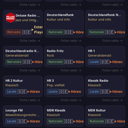
Fiche radio →
Fiche radio →
Fiche radio →
Deutschlandfunk
Deutschlandfunk Nova
Deluxe Radio Easy
Kultur und info
Kultur und info
Jazz und Umgebung
Externer
🇩🇪
🇩🇪
🇩🇪
Player
Hören
Hören
Webradio
Nationale
Nationale
Fiche radio →
Fiche radio →
Fiche radio →
Deutschlandradio Kultur
Radio Fritz
HR 1
Generalistenstil
Rock
Generalistenstil
🇩🇪
🇩🇪
🇩🇪
Hören
Hören
Hören
Nationale
Nationale
Locale
Fiche radio →
Fiche radio →
Fiche radio →
HR 2 Kultur
HR 3
Klassik Radio
Klassisch
Pop, vielfalt
Klassisch
🇩🇪
🇩🇪
🇩🇪
Hören
Hören
Hören
Locale
Locale
Locale
Fiche radio →
Fiche radio →
Fiche radio →
Lounge FM
MDR Klassik
MDR Kultur
Abwechslungsreiche Musik
Klassisch
Klassisch
🇩🇪
🇩🇪
🇩🇪
Hören
Hören
Hören
Locale
Nationale
Nationale