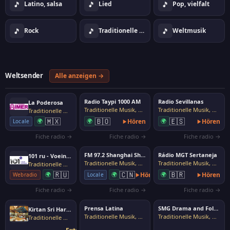
🎵
🎵
🎵
Latino, salsa
Lied
Pop, vielfalt
🎵
🎵
🎵
Rock
Traditionelle Musik, Volksmusik
Weltmusik
Weltsender
Alle anzeigen →
Radio Taypi 1000 AM
Radio Sevillanas
La Poderosa
Traditionelle Musik, Volksmusik
Traditionelle Musik, Volksmusik
Traditionelle Musik, Volksmusik
🇲🇽
🇧🇴
🇪🇸
🌍
🌍
Hören
🌍
Hören
Locale
Fiche radio →
Fiche radio →
Fiche radio →
FM 97.2 Shanghai Shenqu
Rádio MGT Sertaneja
101 ru - Voeinnay Pisnya
Traditionelle Musik, Volksmusik
Traditionelle Musik, Volksmusik
Traditionelle Musik, Volksmusik
🇷🇺
🇨🇳
🇧🇷
🌍
🌍
Hören
🌍
Hören
Webradio
Locale
Fiche radio →
Fiche radio →
Fiche radio →
Prensa Latina
SMG Drama and Folk Arts Channel
Kirtan Sri Harmandir Sahib
Traditionelle Musik, Volksmusik
Traditionelle Musik, Volksmusik
Traditionelle Musik, Volksmusik