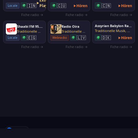
Externer
🇮🇳
🇨🇺
🇨🇳
🌍
Player
🌍
Hören
🌍
Hören
Locale
Fiche radio →
Fiche radio →
Fiche radio →
Assyrian Babylon Radio
Shaabi FM 95.0 Cairo
Radio Oira
Traditionelle Musik, Volksmusik
Traditionelle Musik, Volksmusik
Traditionelle Musik, Volksmusik
🇪🇬
🇱🇻
🇩🇰
🌍
🌍
🌍
Hören
Locale
Webradio
Fiche radio →
Fiche radio →
Fiche radio →
f
Folgen
·
Über uns
·
Sender vorschlagen
·
Kontakt
·
Datenschutz
·
Cookies
·
Cookies verwalten