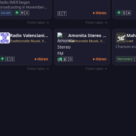
Radio IMER began
broadcasting in November
1988 from the city of
🇲🇽
🇧🇼
🌍
🇪🇹
Hören
🌍
Locale
Comitán, in Chiapas, one of
the …
Fiche radio →
Fiche radio →
Radio Valencianismo
Amonita Stereo FM 94.1
Mah
Traditionelle Musik, Volksmusik
Traditionelle Musik, Volksmusik
Lied
Chanson ar
🇪🇸
🇨🇴
🌍
Hören
🌍
Hören
Nationale
Fiche radio →
Fiche radio →