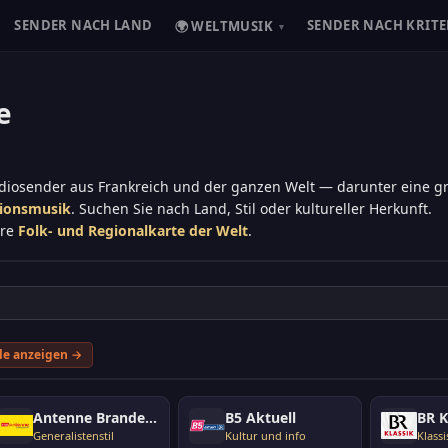
SENDER NACH LAND
SENDER NACH KRITE
🌍 WELTMUSIK
▾
e
adiosender aus Frankreich und der ganzen Welt — darunter eine 
tionsmusik
. Suchen Sie nach Land, Stil oder kultureller Herkunft.
ere
Folk- und Regionalkarte der Welt
.
le anzeigen →
Antenne Brandenburg
B5 Aktuell
BR K
Generalistenstil
Kultur und info
Klassi