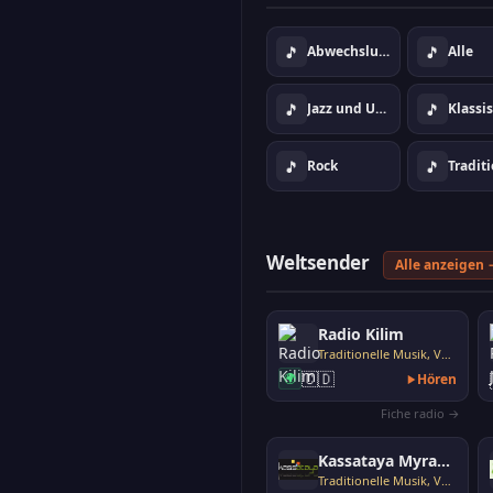
🎵
🎵
Abwechslungsreiche Musik
Alle
🎵
🎵
Jazz und Umgebung
Klassi
🎵
🎵
Rock
Weltsender
Alle anzeigen 
Radio Kilim
Traditionelle Musik, Volksmusik
🇨🇩
🌍
Hören
Fiche radio →
Kassataya Myradio
Traditionelle Musik, Volksmusik