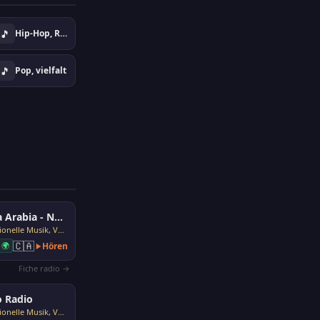
🎵
Hip-Hop, Rap, Urban
🎵
Pop, vielfalt
Nota Arabia - Nota Loubnania
Traditionelle Musik, Volksmusik
🇨🇦
🌍
Hören
Fiche radio →
 Radio
Traditionelle Musik, Volksmusik