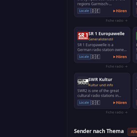
regions Garmisch-
Partenkirchen, Weilheim -
🇩🇪
Hören
Locale
Schongau and the adjacent…
Fiche radio →
SR 1 Europawelle
Generalistenstil
SR 1 Europawelle is a
German radio station owned
by Saarländischer Rundfunk,
🇩🇪
Hören
Locale
the public broadcas…
Fiche radio →
SWR Kultur
Kultur und info
SWR2 is one of the great
cultural radio stations in
Germany with exciting
🇩🇪
Hören
Locale
science programs, polit…
Fiche radio →
Sender nach Thema
All