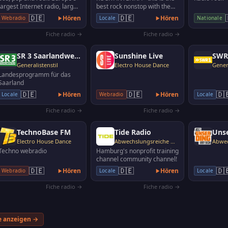
largest Internet radio, large
best rock nonstop with the
selection of music
biggest rock songs ever. This
🇩🇪
🇩🇪
Hören
Hören
Webradio
Locale
Nationale
exciting acti…
Fiche radio →
Fiche radio →
SR 3 Saarlandwelle
Sunshine Live
Generalistenstil
Electro House Dance
Genera
Landesprogramm für das
Saarland
🇩🇪
🇩🇪
🇩
Hören
Hören
Locale
Webradio
Locale
Fiche radio →
Fiche radio →
TechnoBase FM
Tide Radio
Uns
Electro House Dance
Abwechslungsreiche Musik
Techno webradio
Hamburg's nonprofit training
channel community channel!
🇩🇪
🇩🇪
🇩
Hören
Hören
Webradio
Locale
Locale
Fiche radio →
Fiche radio →
e anzeigen →