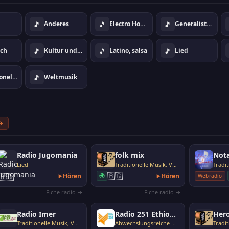
🎵
🎵
🎵
Anderes
Electro House Dance
Generalistenstil
🎵
🎵
🎵
sch
Kultur und info
Latino, salsa
Lied
🎵
Traditionelle Musik, Volksmusik
Weltmusik
→
Radio Jugomania
folk mix
Lied
Traditionelle Musik, Volksmusik
🇧🇬
🇧🇬
Hören
🌍
Hören
Webradio
Fiche radio →
Fiche radio →
Radio Imer
Radio 251 Ethiopia
Hero
Traditionelle Musik, Volksmusik
Abwechslungsreiche Musik