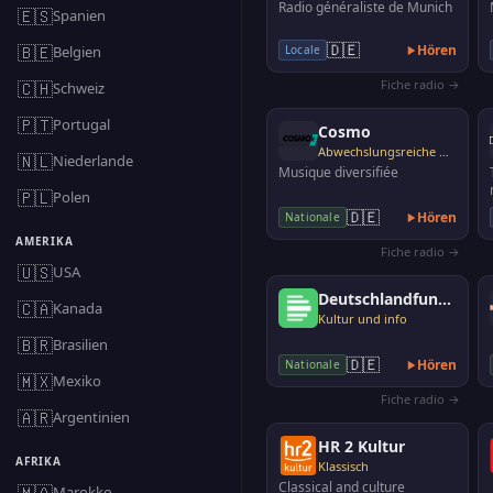
Radio généraliste de Munich
🇪🇸
Spanien
🇩🇪
🇧🇪
Hören
Belgien
Locale
Fiche radio →
🇨🇭
Schweiz
🇵🇹
Portugal
Cosmo
Abwechslungsreiche Musik
🇳🇱
Niederlande
Musique diversifiée
🇵🇱
Polen
🇩🇪
Hören
Nationale
AMERIKA
Fiche radio →
🇺🇸
USA
Deutschlandfunk Nova
🇨🇦
Kanada
Kultur und info
🇧🇷
Brasilien
🇩🇪
Hören
Nationale
🇲🇽
Mexiko
Fiche radio →
🇦🇷
Argentinien
HR 2 Kultur
AFRIKA
Klassisch
Classical and culture
🇲🇦
Marokko