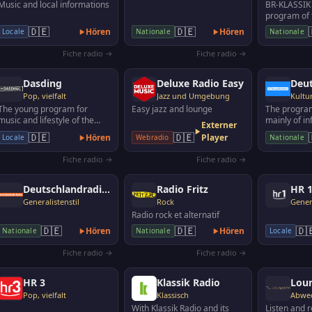
Music and local informations
BR-KLASSIK i
program of 
radio. Plays
🇩🇪
🇩🇪
Hören
Hören
Locale
Nationale
Nationale
music: exce
Fiche radio →
Fiche radio →
Dasding
Deluxe Radio Easy
Deu
Pop, vielfalt
Jazz und Umgebung
Kultu
The young program for
Easy jazz and lounge
The progra
music and lifestyle of the
mainly of i
Externer
SWR. Radio in Baden-
documentari
🇩🇪
🇩🇪
Hören
Player
Locale
Webradio
Nationale
Württemberg and Rhineland-
politics, e
P…
Fiche radio →
Fiche radio →
Deutschlandradio Kultur
Radio Fritz
HR 
Generalistenstil
Rock
Genera
Radio rock et alternatif
🇩🇪
🇩🇪
🇩
Hören
Hören
Nationale
Nationale
Locale
Fiche radio →
Fiche radio →
HR 3
Klassik Radio
Lou
Pop, vielfalt
Klassisch
With Klassik Radio and its
Listen and r