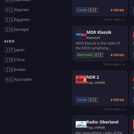
🇩🇿
Algerien
🇩🇪
Hören
Locale
🇪🇬
Ägypten
Fiche radio →
🇸🇳
Senegal
MDR Klassik
Klassisch
ASIEN
MDR Klassik is the radio of
the MDR symphony
🇯🇵
Japan
orchestra, the MDR radio
🇩🇪
Hören
Nationale
choir, the MDR children's c…
🇨🇳
China
Fiche radio →
🇮🇳
Indien
NDR 2
🇦🇺
Australien
Pop, vielfalt
🇩🇪
Hören
Locale
Fiche radio →
Radio Oberland
Pop, vielfalt
the sympathetic radio of the