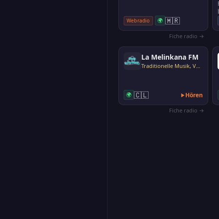
🇲🇷
🌍
Webradio
Fiche radio →
La Melinkana FM
Traditionelle Musik, Volksmusik
🇨🇱
🌍
Hören
Fiche radio →