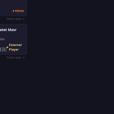
Hören
Fiche radio →
atet Masr
abe
Externer
🇪🇬
Player
Fiche radio →