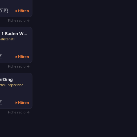
🇩🇪
Hören
Fiche radio →
SWR 1 Baden Württemberg
listenstil

Hören
Fiche radio →
erDing
Abwechslungsreiche Musik

Hören
Fiche radio →