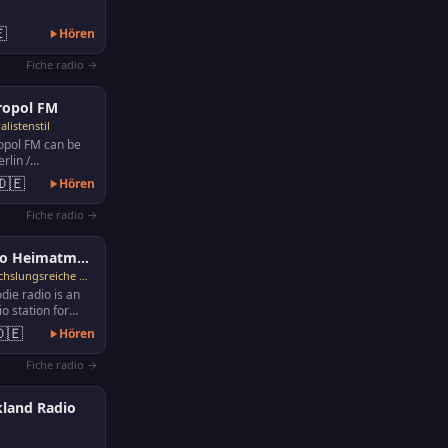

Hören
Fiche radio →
ropol FM
listenstil
opol FM can be
rlin /
: 101.9,
🇩🇪
Hören
 Ludwigshafen:
Fiche radio →
Radio Heimatmelodie
Abwechslungsreiche Musik
ie radio is an
io station for
 music, popular
🇩🇪
Hören
popular…
Fiche radio →
land Radio