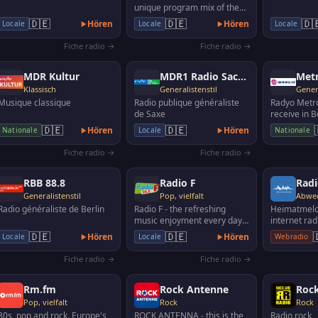
unique program mix of the
most beautiful classical hits,
🇩🇪
🇩🇪
🇩
Hören
Hören
Locale
Locale
Locale
the best film…
Fiche radio →
Fiche radio →
MDR Kultur
MDR1 Radio Sachsen
Met
Klassisch
Generalistenstil
Genera
Musique classique
Radio publique généraliste
Radyo Metr
de Saxe
receive in Be
Brandenburg
🇩🇪
🇩🇪
Hören
Hören
Nationale
Locale
Nationale
Mannheim /
88.3, M…
Fiche radio →
Fiche radio →
RBB 88.8
Radio F
Generalistenstil
Pop, vielfalt
Radio généraliste de Berlin
Radio F - the refreshing
Heimatmelod
music enjoyment every day.
internet rad
In addition all information
german folk
🇩🇪
🇩🇪
Hören
Hören
Locale
Locale
Webradio
from Franconia an…
music and 
Fiche radio →
Fiche radio →
Rm.fm
Rock Antenne
Rock
Pop, vielfalt
Rock
Rock
80s, pop and rock. Europe's
ROCK ANTENNA - this is the
Radio rock