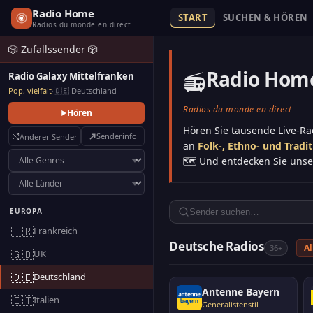
Radio Home
START
SUCHEN & HÖREN
Radios du monde en direct
🎲 Zufallssender 🎲
Radio Hom
📻
Radio Galaxy Mittelfranken
Pop, vielfalt
·
🇩🇪 Deutschland
Radios du monde en direct
Hören
Hören Sie tausende Live-R
Senderinfo
Anderer Sender
an
Folk-, Ethno- und Tradi
🗺️ Und entdecken Sie uns
EUROPA
🇫🇷
Frankreich
Deutsche Radios
Al
36+
🇬🇧
UK
🇩🇪
Deutschland
Antenne Bayern
🇮🇹
Italien
Generalistenstil