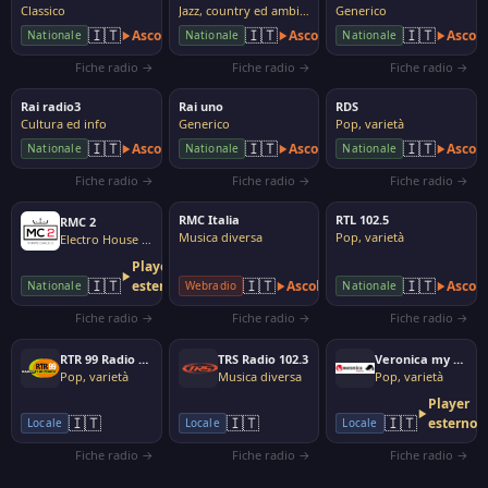
Classico
Jazz, country ed ambito
Generico
🇮🇹
🇮🇹
🇮🇹
Ascolta
Ascolta
Ascolt
Nationale
Nationale
Nationale
Fiche radio →
Fiche radio →
Fiche radio →
Rai radio3
Rai uno
RDS
Cultura ed info
Generico
Pop, varietà
🇮🇹
🇮🇹
🇮🇹
Ascolta
Ascolta
Ascolt
Nationale
Nationale
Nationale
Fiche radio →
Fiche radio →
Fiche radio →
RMC Italia
RTL 102.5
RMC 2
Musica diversa
Pop, varietà
Electro House Dance
Player
🇮🇹
🇮🇹
🇮🇹
esterno
Ascolta
Ascolt
Nationale
Webradio
Nationale
Fiche radio →
Fiche radio →
Fiche radio →
RTR 99 Radio ti ricordi
TRS Radio 102.3
Veronica my Radio
Pop, varietà
Musica diversa
Pop, varietà
Player
🇮🇹
🇮🇹
🇮🇹
esterno
Locale
Locale
Locale
Fiche radio →
Fiche radio →
Fiche radio →