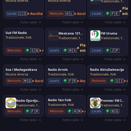
Musica diversa
Musica diversa
Tradizionale, folk
Play
🇵🇪
🇨🇴
🇦🇱
Ascolta
Ascolta
🌍
este
Locale
Locale
Webradio
Fiche radio →
Fiche radio →
Fiche radio →
Sud FM Radio
Mexicana 1210 AM
FM Uruma
Tradizionale, folk
Tradizionale, folk
Tradizionale, folk
Player
🇸🇳
🇲🇽
🇯🇵
🌍
Ascolta
🌍
esterno
🌍
Webradio
Locale
Locale
Fiche radio →
Fiche radio →
Fiche radio →
Soa i Madagasikara
Radio Arrels
Radio AktuDalmacija
Musica diversa
Tradizionale, folk
Tradizionale, folk
🇫🇷
🇸🇮
🇲🇬
Ascolta
🌍
Ascolta
🌍
As
Locale
Webradio
Webradio
Fiche radio →
Fiche radio →
Fiche radio →
Radio Yan Folk
Radio Djurdjura
Premier FM Ibadan - 93.5
Tradizionale, folk
Tradizionale, folk
Tradizionale, folk
🇫🇷
🇦🇲
🇳🇬
🌍
🌍
Ascolta
🌍
Webradio
Webradio
Locale
Fiche radio →
Fiche radio →
Fiche radio →