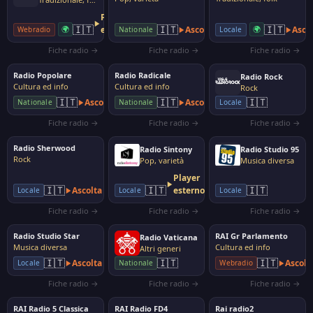
Player
🇮🇹
🇮🇹
🇮🇹
🌍
esterno
Ascolta
🌍
Asco
Webradio
Locale
Nationale
Fiche radio →
Fiche radio →
Fiche radio →
Radio Popolare
Radio Radicale
Radio Rock
Cultura ed info
Cultura ed info
Rock
🇮🇹
🇮🇹
🇮🇹
Ascolta
Ascolta
Nationale
Nationale
Locale
Fiche radio →
Fiche radio →
Fiche radio →
Radio Sherwood
Radio Sintony
Radio Studio 95
Rock
Pop, varietà
Musica diversa
Player
🇮🇹
🇮🇹
🇮🇹
Ascolta
esterno
Locale
Locale
Locale
Fiche radio →
Fiche radio →
Fiche radio →
Radio Studio Star
RAI Gr Parlamento
Radio Vaticana
Musica diversa
Cultura ed info
Altri generi
🇮🇹
🇮🇹
🇮🇹
Ascolta
Ascolt
Locale
Nationale
Webradio
Fiche radio →
Fiche radio →
Fiche radio →
RAI Radio 5 Classica
RAI Radio FD4
Rai radio2