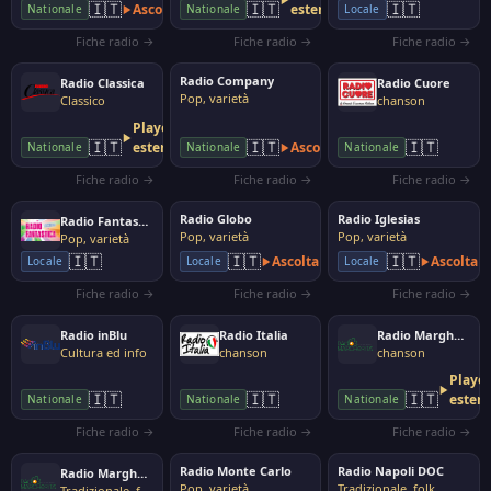
🇮🇹
🇮🇹
🇮🇹
Ascolta
esterno
Nationale
Nationale
Locale
Fiche radio →
Fiche radio →
Fiche radio →
Radio Company
Radio Classica
Radio Cuore
Pop, varietà
Classico
chanson
Player
🇮🇹
🇮🇹
🇮🇹
esterno
Ascolta
Nationale
Nationale
Nationale
Fiche radio →
Fiche radio →
Fiche radio →
Radio Globo
Radio Iglesias
Radio Fantastica
Pop, varietà
Pop, varietà
Pop, varietà
🇮🇹
🇮🇹
🇮🇹
Ascolta
Ascolta
Locale
Locale
Locale
Fiche radio →
Fiche radio →
Fiche radio →
Radio inBlu
Radio Italia
Radio Margherita
Cultura ed info
chanson
chanson
Playe
🇮🇹
🇮🇹
🇮🇹
ester
Nationale
Nationale
Nationale
Fiche radio →
Fiche radio →
Fiche radio →
Radio Monte Carlo
Radio Napoli DOC
Radio Margherita Giovane
Pop, varietà
Tradizionale, folk
Tradizionale, folk