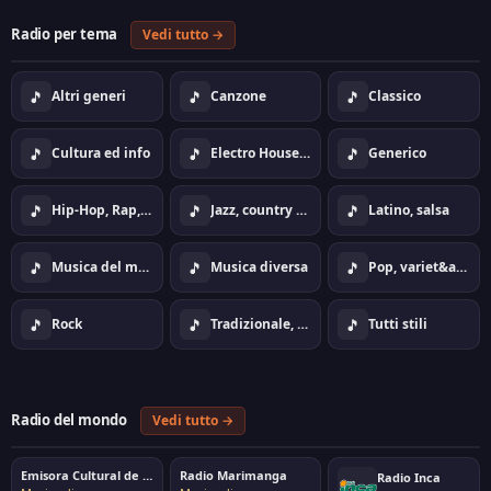
Radio per tema
Vedi tutto →
🎵
🎵
🎵
Altri generi
Canzone
Classico
🎵
🎵
🎵
Cultura ed info
Electro House Dance
Generico
🎵
🎵
🎵
Hip-Hop, Rap, Urban
Jazz, country ed ambito
Latino, salsa
🎵
🎵
🎵
Musica del mondo
Musica diversa
Pop, variet&agrave;
🎵
🎵
🎵
Rock
Tradizionale, folk
Tutti stili
Radio del mondo
Vedi tutto →
Emisora Cultural de Pereira
Radio Marimanga
Radio Inca