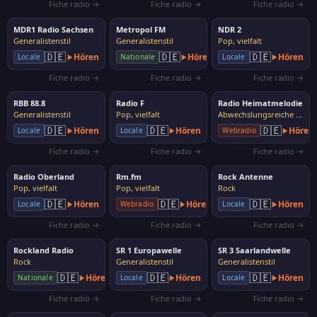
Fiche radio →
Fiche radio →
Fiche radio →
MDR1 Radio Sachsen
Metropol FM
NDR 2
Generalistenstil
Generalistenstil
Pop, vielfalt
🇩🇪
🇩🇪
🇩🇪
Hören
Hören
Hören
Locale
Nationale
Locale
Fiche radio →
Fiche radio →
Fiche radio →
RBB 88.8
Radio F
Radio Heimatmelodie
Generalistenstil
Pop, vielfalt
Abwechslungsreiche Musik
🇩🇪
🇩🇪
🇩🇪
Hören
Hören
Hören
Locale
Locale
Webradio
Fiche radio →
Fiche radio →
Fiche radio →
Radio Oberland
Rm.fm
Rock Antenne
Pop, vielfalt
Pop, vielfalt
Rock
🇩🇪
🇩🇪
🇩🇪
Hören
Hören
Hören
Locale
Webradio
Locale
Fiche radio →
Fiche radio →
Fiche radio →
Rockland Radio
SR 1 Europawelle
SR 3 Saarlandwelle
Rock
Generalistenstil
Generalistenstil
🇩🇪
🇩🇪
🇩🇪
Hören
Hören
Hören
Nationale
Locale
Locale
Fiche radio →
Fiche radio →
Fiche radio →