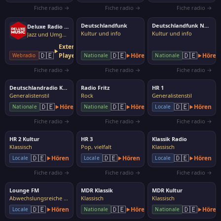
Fiche radio →
Fiche radio →
Fiche radio →
Deutschlandfunk
Deutschlandfunk Nova
Deluxe Radio Easy
Kultur und info
Kultur und info
Jazz und Umgebung
Externer
🇩🇪
🇩🇪
🇩🇪
Player
Hören
Hören
Webradio
Nationale
Nationale
Fiche radio →
Fiche radio →
Fiche radio →
Deutschlandradio Kultur
Radio Fritz
HR 1
Generalistenstil
Rock
Generalistenstil
🇩🇪
🇩🇪
🇩🇪
Hören
Hören
Hören
Nationale
Nationale
Locale
Fiche radio →
Fiche radio →
Fiche radio →
HR 2 Kultur
HR 3
Klassik Radio
Klassisch
Pop, vielfalt
Klassisch
🇩🇪
🇩🇪
🇩🇪
Hören
Hören
Hören
Locale
Locale
Locale
Fiche radio →
Fiche radio →
Fiche radio →
Lounge FM
MDR Klassik
MDR Kultur
Abwechslungsreiche Musik
Klassisch
Klassisch
🇩🇪
🇩🇪
🇩🇪
Hören
Hören
Hören
Locale
Nationale
Nationale