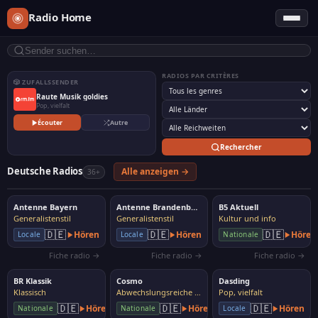
Radio Home
RADIOS PAR CRITÈRES
🎲 ZUFALLSSENDER
Raute Musik goldies
Pop, vielfalt
Écouter
Autre
Rechercher
Deutsche Radios
Alle anzeigen →
36+
Antenne Bayern
Antenne Brandenburg
B5 Aktuell
Generalistenstil
Generalistenstil
Kultur und info
🇩🇪
🇩🇪
🇩🇪
Hören
Hören
Hören
Locale
Locale
Nationale
Fiche radio →
Fiche radio →
Fiche radio →
BR Klassik
Cosmo
Dasding
Klassisch
Abwechslungsreiche Musik
Pop, vielfalt
🇩🇪
🇩🇪
🇩🇪
Hören
Hören
Hören
Nationale
Nationale
Locale