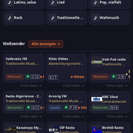
🎵
🎵
🎵
Latino, salsa
Lied
Pop, vielfalt
🎵
🎵
🎵
Rock
Traditionelle Musik, Volksmusik
Weltmusik
Weltsender
Alle anzeigen →
Vallenato FM
Ethio Oldies
Irish Pub radio
Traditionelle Musik, Volksmusik
Abwechslungsreiche Musik
Traditionelle Musik, Volksmusik
Ex
🇨🇴
🇮🇪
🌍
Hören
🇪🇹
Hören
🌍
Pl
Webradio
Webradio
Fiche radio →
Fiche radio →
Fiche radio →
Radio Algérienne - Zaman FM
Arvorig FM
NBC Silozi
Traditionelle Musik, Volksmusik
Traditionelle Musik, Volksmusik
Generalistenstil
🇩🇿
🇫🇷
🇳🇦
🌍
Hören
🌍
Hören
Nationale
Locale
Nationale
Fiche radio →
Fiche radio →
Fiche radio →
Kassataya Myradio
VIP Radio
Birdhill Radio
Traditionelle Musik, Volksmusik
Traditionelle Musik, Volksmusik
Traditionelle Musik, Volksmusik