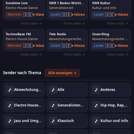
Sunshine Live
SWR 1 Baden Württemberg
SWR Kultur
Electro House Dance
Generalistenstil
Kultur und info
🇩🇪
🇩🇪
🇩🇪
Hören
Hören
Hören
Webradio
Locale
Locale
Fiche radio →
Fiche radio →
Fiche radio →
TechnoBase FM
Tide Radio
UnserDing
Electro House Dance
Abwechslungsreiche Musik
Abwechslungsreiche Musik
🇩🇪
🇩🇪
🇩🇪
Hören
Hören
Hören
Webradio
Locale
Locale
Fiche radio →
Fiche radio →
Fiche radio →
Sender nach Thema
Alle anzeigen →
🎵
🎵
🎵
Abwechslungsreiche Musik
Alle
Anderes
🎵
🎵
🎵
Electro House Dance
Generalistenstil
Hip-Hop, Rap, Urban
🎵
🎵
🎵
Jazz und Umgebung
Klassisch
Kultur und info