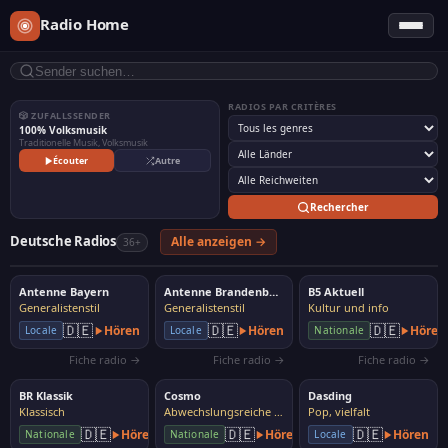
Radio Home
RADIOS PAR CRITÈRES
🎲 ZUFALLSSENDER
100% Volksmusik
Traditionelle Musik, Volksmusik
Écouter
Autre
Rechercher
Deutsche Radios
Alle anzeigen →
36+
Antenne Bayern
Antenne Brandenburg
B5 Aktuell
Generalistenstil
Generalistenstil
Kultur und info
🇩🇪
🇩🇪
🇩🇪
Hören
Hören
Hören
Locale
Locale
Nationale
Fiche radio →
Fiche radio →
Fiche radio →
BR Klassik
Cosmo
Dasding
Klassisch
Abwechslungsreiche Musik
Pop, vielfalt
🇩🇪
🇩🇪
🇩🇪
Hören
Hören
Hören
Nationale
Nationale
Locale