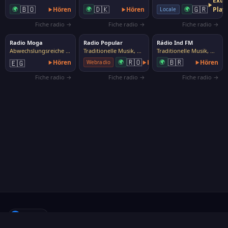
Exte
🇧🇴
🇩🇰
🇬🇷
🌍
Hören
🌍
Hören
🌍
Play
Locale
Fiche radio →
Fiche radio →
Fiche radio →
Radio Moga
Radio Popular
Rádio Ind FM
Abwechslungsreiche Musik
Traditionelle Musik, Volksmusik
Traditionelle Musik, Volksmusik
🇷🇴
🇧🇷
🇪🇬
Hören
🌍
Hören
🌍
Hören
Webradio
Fiche radio →
Fiche radio →
Fiche radio →
f
Folgen
·
Über uns
·
Sender vorschlagen
·
Kontakt
·
Datenschutz
·
Cookies
·
Cookies verwalten