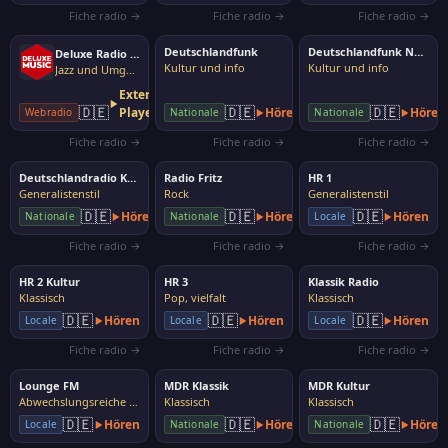
Fiche radio →
Fiche radio →
Fiche radio →
Deutschlandfunk
Deutschlandfunk Nova
Deluxe Radio Easy
Kultur und info
Kultur und info
Jazz und Umgebung
Externer
🇩🇪
🇩🇪
🇩🇪
Player
Hören
Hören
Webradio
Nationale
Nationale
Fiche radio →
Fiche radio →
Fiche radio →
Deutschlandradio Kultur
Radio Fritz
HR 1
Generalistenstil
Rock
Generalistenstil
🇩🇪
🇩🇪
🇩🇪
Hören
Hören
Hören
Nationale
Nationale
Locale
Fiche radio →
Fiche radio →
Fiche radio →
HR 2 Kultur
HR 3
Klassik Radio
Klassisch
Pop, vielfalt
Klassisch
🇩🇪
🇩🇪
🇩🇪
Hören
Hören
Hören
Locale
Locale
Locale
Fiche radio →
Fiche radio →
Fiche radio →
Lounge FM
MDR Klassik
MDR Kultur
Abwechslungsreiche Musik
Klassisch
Klassisch
🇩🇪
🇩🇪
🇩🇪
Hören
Hören
Hören
Locale
Nationale
Nationale