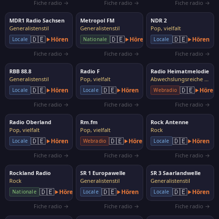
Fiche radio →
Fiche radio →
Fiche radio →
MDR1 Radio Sachsen
Metropol FM
NDR 2
Generalistenstil
Generalistenstil
Pop, vielfalt
🇩🇪
🇩🇪
🇩🇪
Hören
Hören
Hören
Locale
Nationale
Locale
Fiche radio →
Fiche radio →
Fiche radio →
RBB 88.8
Radio F
Radio Heimatmelodie
Generalistenstil
Pop, vielfalt
Abwechslungsreiche Musik
🇩🇪
🇩🇪
🇩🇪
Hören
Hören
Hören
Locale
Locale
Webradio
Fiche radio →
Fiche radio →
Fiche radio →
Radio Oberland
Rm.fm
Rock Antenne
Pop, vielfalt
Pop, vielfalt
Rock
🇩🇪
🇩🇪
🇩🇪
Hören
Hören
Hören
Locale
Webradio
Locale
Fiche radio →
Fiche radio →
Fiche radio →
Rockland Radio
SR 1 Europawelle
SR 3 Saarlandwelle
Rock
Generalistenstil
Generalistenstil
🇩🇪
🇩🇪
🇩🇪
Hören
Hören
Hören
Nationale
Locale
Locale
Fiche radio →
Fiche radio →
Fiche radio →