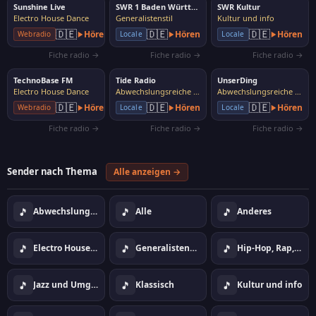
Sunshine Live
SWR 1 Baden Württemberg
SWR Kultur
Electro House Dance
Generalistenstil
Kultur und info
🇩🇪
🇩🇪
🇩🇪
Hören
Hören
Hören
Webradio
Locale
Locale
Fiche radio →
Fiche radio →
Fiche radio →
TechnoBase FM
Tide Radio
UnserDing
Electro House Dance
Abwechslungsreiche Musik
Abwechslungsreiche Musik
🇩🇪
🇩🇪
🇩🇪
Hören
Hören
Hören
Webradio
Locale
Locale
Fiche radio →
Fiche radio →
Fiche radio →
Sender nach Thema
Alle anzeigen →
🎵
🎵
🎵
Abwechslungsreiche Musik
Alle
Anderes
🎵
🎵
🎵
Electro House Dance
Generalistenstil
Hip-Hop, Rap, Urban
🎵
🎵
🎵
Jazz und Umgebung
Klassisch
Kultur und info