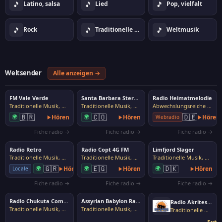
🎵
🎵
🎵
Latino, salsa
Lied
Pop, vielfalt
🎵
🎵
🎵
Rock
Traditionelle Musik, Volksmusik
Weltmusik
Weltsender
Alle anzeigen →
FM Vale Verde
Santa Barbara Stereo 106.6
Radio Heimatmelodie
Traditionelle Musik, Volksmusik
Traditionelle Musik, Volksmusik
Abwechslungsreiche Musik
🇧🇷
🇨🇴
🇩🇪
🌍
Hören
🌍
Hören
Hören
Webradio
Fiche radio →
Fiche radio →
Fiche radio →
Radio Retro
Radio Copt 4G FM
Limfjord Slager
Traditionelle Musik, Volksmusik
Traditionelle Musik, Volksmusik
Traditionelle Musik, Volksmusik
🇬🇷
🇪🇬
🇩🇰
🌍
Hören
🌍
Hören
🌍
Hören
Locale
Fiche radio →
Fiche radio →
Fiche radio →
Radio Chukuta Comunicaciones
Assyrian Babylon Radio
Radio Akrites 102.3
Traditionelle Musik, Volksmusik
Traditionelle Musik, Volksmusik
Traditionelle Musik, Volksmusik