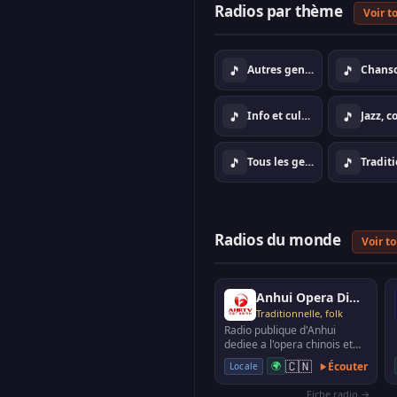
Radios par thème
Voir t
🎵
🎵
Autres genres
Chans
🎵
🎵
Info et culture
🎵
🎵
Tous les genres
Radios du monde
Voir t
Anhui Opera Diffusion
Traditionnelle, folk
Radio publique d'Anhui
dediee a l'opera chinois et
aux traditions locales
🇨🇳
🌍
Écouter
Locale
comme le huangmei xi.
Fiche radio →