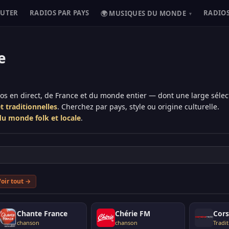
OUTER
RADIOS PAR PAYS
RADIOS
🌍 MUSIQUES DU MONDE
▾
e
ios en direct, de France et du monde entier — dont une large sélec
t traditionnelles
. Cherchez par pays, style ou origine culturelle.
du monde folk et locale
.
oir tout →
Chante France
Chérie FM
Cors
chanson
chanson
Tradit