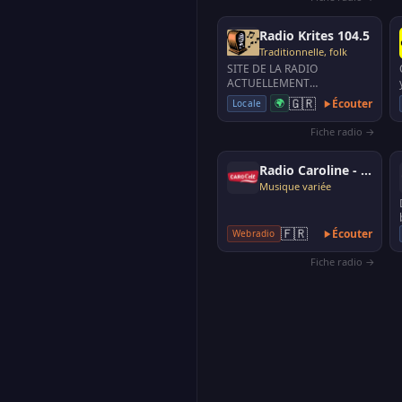
Radio Krites 104.5
Traditionnelle, folk
SITE DE LA RADIO
ACTUELLEMENT
INDISPONIBLE.
🇬🇷
🌍
Écouter
Locale
http://www.radiokrites889.gr
radio traditionelle de C…
Fiche radio →
Radio Caroline - CaroCelt
Musique variée
🇫🇷
Écouter
Webradio
Fiche radio →