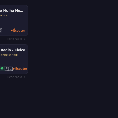
Radio Hulha Negra
aliste

Écouter
Fiche radio →
 Radio - Kielce
ionnelle, folk
🇵🇱
🌍
Écouter
Fiche radio →