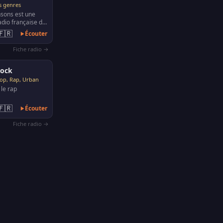
s genres
nsons est une
adio française de
créée en 1989,
🇫🇷
Écouter
i…
Fiche radio →
rock
op, Rap, Urban
 le rap
🇫🇷
Écouter
Fiche radio →