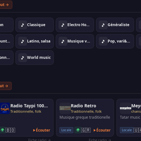
out →
🎵
🎵
🎵
on
Classique
Electro House Dance
Généraliste
🎵
🎵
🎵
Jazz, country, ambiance
Latino, salsa
Musique vari&eacute;e
Pop, vari&eacute;t&eacute;
🎵
Traditionnelle, folk
World music
out →
Radio Taypi 1000 AM
Radio Retro
Mey
Traditionnelle, folk
Traditionnelle, folk
chan
Musique greque traditionelle
Tatar music
🇧🇴
🇬🇷
🇺
🌍
Écouter
🌍
Écouter
Locale
Locale
Fiche radio →
Fiche radio →