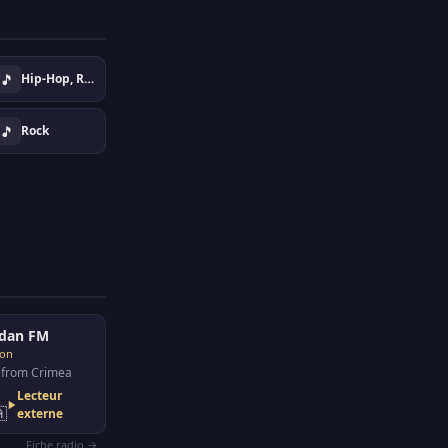
🎵
Hip-Hop, Rap, Urban
🎵
Rock
dan FM
son
 from Crimea
Lecteur

externe
Fiche radio →