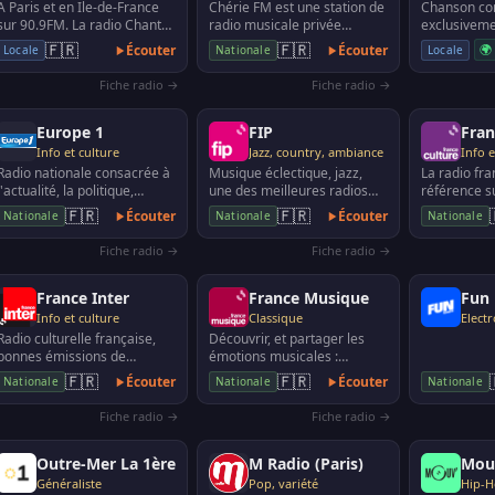
A Paris et en Ile-de-France
Chérie FM est une station de
Chanson co
sur 90.9FM. La radio Chante
radio musicale privée
exclusivem
France est dédiée aux plus
appartenant au groupe NRJ,
🇫🇷
🇫🇷
Écouter
Écouter
🌍
Locale
Locale
Nationale
belles chans…
destinée à un p…
Fiche radio →
Fiche radio →
Europe 1
FIP
Fran
Info et culture
Jazz, country, ambiance
Info e
Radio nationale consacrée à
Musique éclectique, jazz,
La radio fra
l'actualité, la politique,
une des meilleures radios
référence su
l'économie, au sport, etc
musicales
l'information
🇫🇷
🇫🇷
Écouter
Écouter
Nationale
Nationale
Nationale
ou encore l
Fiche radio →
Fiche radio →
France Inter
France Musique
Fun 
Info et culture
Classique
Elect
Radio culturelle française,
Découvrir, et partager les
bonnes émissions de
émotions musicales :
diverses thématiques,
musique classique, jazz,
🇫🇷
🇫🇷
Écouter
Écouter
Nationale
Nationale
Nationale
quelques programmations …
musiques du monde, ...
Fiche radio →
Fiche radio →
Outre-Mer La 1ère
M Radio (Paris)
Mou
Généraliste
Pop, variété
Hip-H