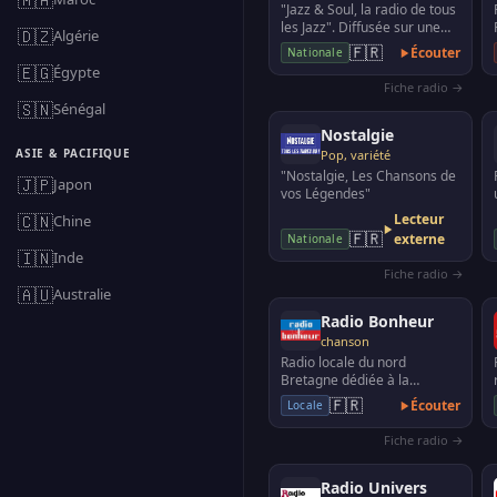
"Jazz & Soul, la radio de tous
les Jazz". Diffusée sur une
🇩🇿
Algérie
trentaine de fréquences en
🇫🇷
Écouter
Nationale
France, a…
🇪🇬
Égypte
Fiche radio →
🇸🇳
Sénégal
Nostalgie
ASIE & PACIFIQUE
Pop, variété
"Nostalgie, Les Chansons de
🇯🇵
Japon
vos Légendes"
🇨🇳
Lecteur
Chine
🇫🇷
externe
Nationale
🇮🇳
Inde
Fiche radio →
🇦🇺
Australie
Radio Bonheur
chanson
Radio locale du nord
Bretagne dédiée à la
chanson française, du Val
🇫🇷
Écouter
Locale
André, diffusée de St M…
Fiche radio →
Radio Univers