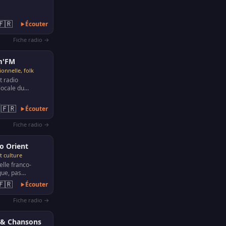
🇫🇷
Écouter
Fiche radio →
m'FM
ionnelle, folk
t radio
locale du
r 102.1 FM.
 musiques
🇫🇷
Écouter
Fiche radio →
o Orient
t culture
elle franco-
gue, pas
estinée aux
🇫🇷
Écouter
s d'origine
Fiche radio →
 & Chansons