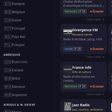
Chaîne d’information
🇪🇸
Espagne
économique et financière de
France.
🇫🇷
🇧🇪
Écouter
Belgique
Nationale
Fiche radio →
🇨🇭
Suisse
🇵🇹
Portugal
Divergence FM
Musique variée
🇳🇱
Pays-Bas
Radio éclectique, jazzy, rock
...
🇵🇱
Pologne
🇫🇷
Écouter
Locale
AMÉRIQUES
Fiche radio →
🇺🇸
États-Unis
France info
🇨🇦
Canada
Info et culture
Radio d'information en
🇧🇷
Brésil
continu
🇫🇷
🇲🇽
Mexique
Écouter
Nationale
🇦🇷
Fiche radio →
Argentine
Jazz Radio
AFRIQUE & M.-ORIENT
Jazz, country, ambiance
🇲🇦
Maroc