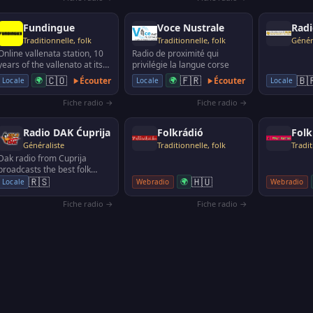
Fundingue
Voce Nustrale
Traditionnelle, folk
Traditionnelle, folk
Génér
Online vallenata station, 10
Radio de proximité qui
years of the vallenato at its
privilégie la langue corse
maximum power
🇨🇴
🇫🇷
🇧
🌍
Écouter
🌍
Écouter
Locale
Locale
Locale
Fiche radio →
Fiche radio →
Radio DAK Ćuprija
Folkrádió
Folk
Généraliste
Traditionnelle, folk
Tradit
Dak radio from Cuprija
broadcasts the best folk
🇭🇺
music, entertain you and
🇷🇸
🌍
Webradio
Webradio
Locale
inform you about what's …
Fiche radio →
Fiche radio →