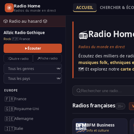
Radio Home
ACCUEIL
CHERCHER & ÉC
Radios du monde en direct
🎲 Radio au hasard 🎲
Radio Hom
📻
Allzic Radio Gothique
Rock
·
🇫🇷 France
Radios du monde en direct
Écouter
Écoutez des milliers de rad
Fiche radio
Autre radio
musiques folk, ethniques e
🗺️ Et explorez notre
carte 
EUROPE
🇫🇷
France
Radios françaises
V
35+
🇬🇧
Royaume-Uni
🇩🇪
Allemagne
BFM Business
🇮🇹
Italie
Info et culture