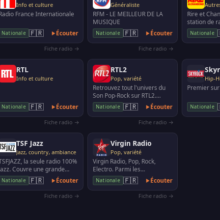
Info et culture
Généraliste
Autre
Radio France Internationale
RFM - LE MEILLEUR DE LA
Rire et Cha
MUSIQUE
station de r
NRJ Group, 
🇫🇷
🇫🇷
Écouter
Écouter
Nationale
Nationale
Nationale
alternant pr
Fiche radio →
Fiche radio →
RTL
RTL2
Sky
Info et culture
Pop, variété
Hip-H
Retrouvez tout l'univers du
Premier sur
Son Pop-Rock sur RTL2.
Station de radio privée
🇫🇷
🇫🇷
Écouter
Écouter
Nationale
Nationale
Nationale
émettant en France c…
Fiche radio →
Fiche radio →
TSF Jazz
Virgin Radio
Jazz, country, ambiance
Pop, variété
TSFJAZZ, la seule radio 100%
Virgin Radio, Pop, Rock,
jazz. Couvre une grande
Electro. Parmi les
partie du territoire français.
programmes, émissions de
🇫🇷
🇫🇷
Écouter
Écouter
Nationale
Nationale
Musique et a…
Virgin Tonic et du Lab Virg…
Fiche radio →
Fiche radio →