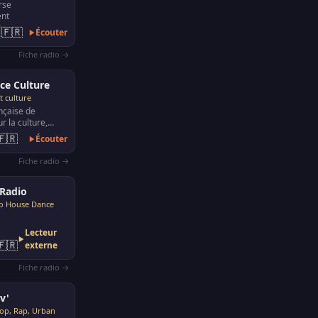
rse
ent
🇫🇷
Écouter
Fiche radio →
ce Culture
t culture
nçaise de
r la culture,
 et la politique
🇫🇷
Écouter
'éco…
Fiche radio →
Radio
ro House Dance
Lecteur
🇫🇷
externe
Fiche radio →
v'
op, Rap, Urban