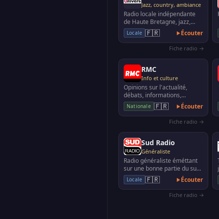
Jazz, country, ambiance
Radio locale indépendante
de Haute Bretagne, jazz,
blues, classique
🇫🇷
Écouter
Locale
Fiche radio →
RMC
Info et culture
Opinions sur l'actualité,
débats, informations,
reportages
🇫🇷
Écouter
Nationale
Fiche radio →
Sud Radio
Généraliste
Radio généraliste éméttant
sur une bonne partie du sud
de la France, ainsi qu'à Paris,
🇫🇷
Écouter
Locale
Borde…
Fiche radio →