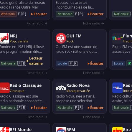
Radio généraliste du réseau
Ecoutez les artistes
Radio France Outre Mer
incontournables de la
chanson française comme
🇫🇷
🇫🇷
Écouter
Écouter
Webradio
Nationale
Nationale
Patrick Bruel, Pascal Obispo,
…
Fiche radio →
Fiche radio →
NRJ
OUI FM
Plu
Pop, variété
Rock
Tradit
Fondée en 1981 NRJ diffuse
Oui FM est une station de
Plum' FM es
une programmation dite
radio rock nationale qui
associative 
"Top 40", avec "tous les hits
émet depuis Paris (sur 102.3
Morbihan su
Lecteur
numéros 1" chaq…
FM) avec 27 fré…
Diffuse des
🇫🇷
🇫🇷
externe
Écouter
🌍
Locale
Nationale
Locale
variées, lo…
Fiche radio →
Fiche radio →
Radio Classique
Radio Nova
Radi
Classique
Musique variée
Info e
Radio Classique est une
Radio Nova, née à Paris,
Radio cultur
radio nationale consacrée à
propose une sélection
arabe, bilin
la musique classique et à la
musicale éclectique. Elle
seulement d
🇫🇷
🇫🇷
Écouter
Écouter
Nationale
Nationale
Nationale
culture, avec…
émet à Paris et da…
communauté
arabe…
Fiche radio →
Fiche radio →
RFI Monde
RFM
Rire