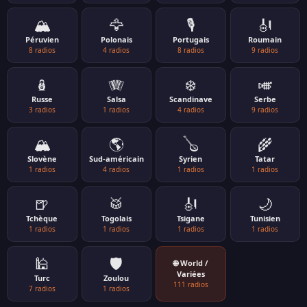
🏔️
🦅
🎙️
🎻
Péruvien
Polonais
Portugais
Roumain
8 radios
4 radios
8 radios
9 radios
🪆
🪗
❄️
🎺
Russe
Salsa
Scandinave
Serbe
3 radios
1 radios
4 radios
9 radios
🏔️
🌎
🪕
🌾
Slovène
Sud-américain
Syrien
Tatar
1 radios
4 radios
1 radios
1 radios
🍺
🥁
🎻
🌙
Tchèque
Togolais
Tsigane
Tunisien
1 radios
1 radios
1 radios
1 radios
🕌
🛡️
🌐 World /
Variées
Turc
Zoulou
111 radios
7 radios
1 radios