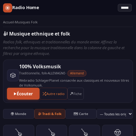
Radio Home
Accueil
›
Musiques Folk
🎻 Musique ethnique et folk
Radios folk, ethniques et traditionnelles du monde entier. Affinez la
recherche pour la musique traditionnelle dans la colonne de gauche et
filtrez par origine ethnique.
100% Volksmusik
Traditionnelle, folk
ALLEMAGNE
Allemand
🎲
Webradio SchlagerPlanet consacrée aux classiques et nouveaux titres
de Volksmusik.
Écouter
Autre radio
🌍 Monde
🎻 Tradi & Folk
🗺️ Carte
🪕
🪕
🪕
🤠