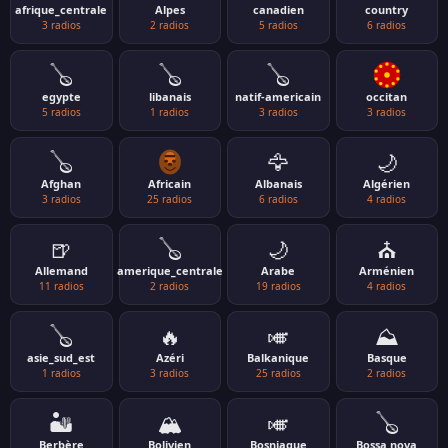
afrique_centrale
Alpes
canadien
country
3 radios
2 radios
5 radios
6 radios
🪕
🪕
🪕
egypte
libanais
natif-americain
occitan
5 radios
1 radios
3 radios
3 radios
🪕
🦅
🌙
Afghan
Africain
Albanais
Algérien
3 radios
25 radios
6 radios
4 radios
🍺
🪕
🌙
⛪
Allemand
amerique_centrale
Arabe
Arménien
11 radios
2 radios
19 radios
4 radios
🪕
🔥
🎺
⛰️
asie_sud_est
Azéri
Balkanique
Basque
1 radios
3 radios
25 radios
2 radios
🏜️
🏔️
🎺
🪕
Berbère
Bolivien
Bosniaque
Bossa nova