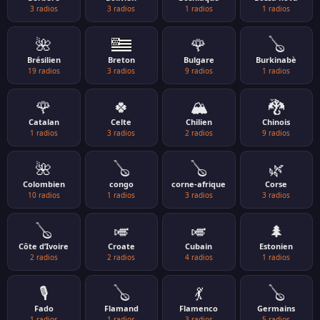
3 radios
3 radios
1 radios
1 radios
🌺
🌹
🪕
Brésilien
Breton
Bulgare
Burkinabè
19 radios
3 radios
9 radios
1 radios
🌹
🍀
🏔️
🐉
Catalan
Celte
Chilien
Chinois
1 radios
3 radios
2 radios
9 radios
🌺
🪕
🪕
🌿
Colombien
congo
corne-afrique
Corse
10 radios
1 radios
3 radios
3 radios
🪕
🎺
🎺
🌲
Côte d’Ivoire
Croate
Cubain
Estonien
2 radios
2 radios
4 radios
1 radios
🎙️
🪕
💃
🪕
Fado
Flamand
Flamenco
Germains
1 radios
1 radios
3 radios
5 radios