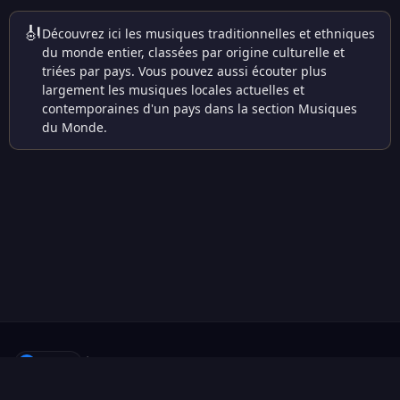
🎻
Découvrez ici les musiques traditionnelles et ethniques
du monde entier, classées par origine culturelle et
triées par pays. Vous pouvez aussi écouter plus
largement les musiques locales actuelles et
contemporaines d'un pays dans la section Musiques
du Monde.
f
Suivre
·
À propos
·
Proposer une radio
·
Contact
·
Confidentialité
·
Cookies
·
Gérer mes cookies