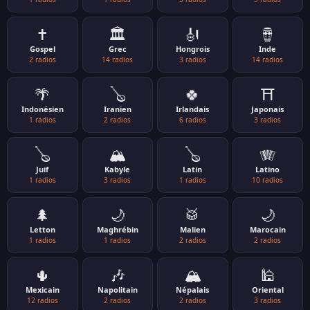
✝️
🏛️
🎻
🪘
Gospel
Grec
Hongrois
Inde
2 radios
14 radios
3 radios
14 radios
🌴
🪕
🍀
⛩️
Indonésien
Iranien
Irlandais
Japonais
1 radios
2 radios
6 radios
3 radios
🪕
🏔️
🪕
🪗
Juif
Kabyle
Latin
Latino
1 radios
3 radios
1 radios
10 radios
🌲
🌙
🥁
🌙
Letton
Maghrébin
Malien
Marocain
1 radios
1 radios
2 radios
2 radios
🌵
🎶
🏔️
🕌
Mexicain
Napolitain
Népalais
Oriental
12 radios
2 radios
2 radios
3 radios