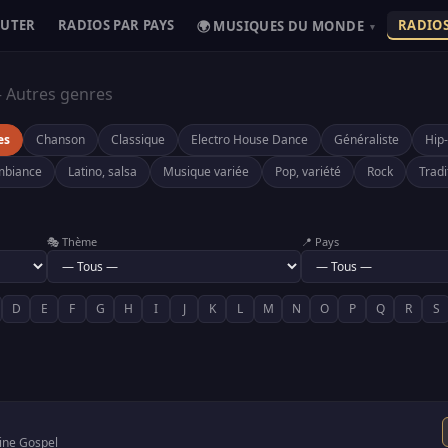
OUTER
RADIOS PAR PAYS
RADIOS
🌍 MUSIQUES DU MONDE
▾
 Autres genres
es
Chanson
Classique
Electro House Dance
Généraliste
Hip
ambiance
Latino, salsa
Musique variée
Pop, variété
Rock
Tradi
🎭 Thème
📍 Pays
D
E
F
G
H
I
J
K
L
M
N
O
P
Q
R
S
ine Gospel