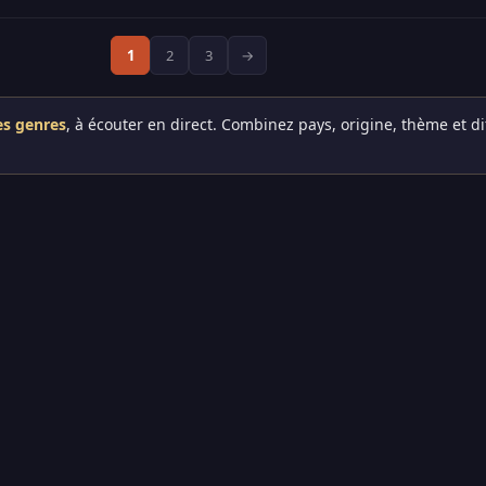
1
2
3
→
es genres
, à écouter en direct. Combinez pays, origine, thème et d