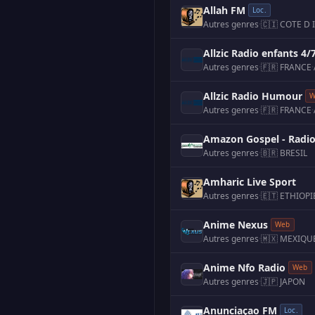
Allah FM
Loc.
Autres genres
·
🇨🇮 COTE D 
Allzic Radio enfants 4/
Autres genres
·
🇫🇷 FRANCE
·
Allzic Radio Humour
W
Autres genres
·
🇫🇷 FRANCE
·
Amazon Gospel - Radio 
Autres genres
·
🇧🇷 BRESIL
Amharic Live Sport
Autres genres
·
🇪🇹 ETHIOPI
Anime Nexus
Web
Autres genres
·
🇲🇽 MEXIQU
Anime Nfo Radio
Web
Autres genres
·
🇯🇵 JAPON
Anunciaçao FM
Loc.