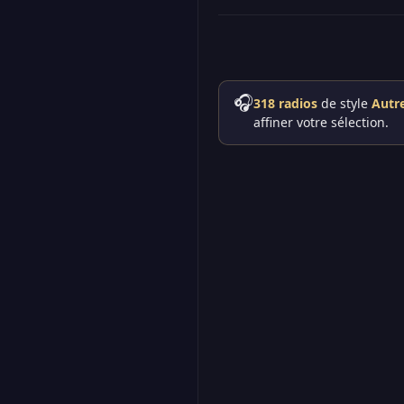
🎧
318 radios
de style
Autr
affiner votre sélection.