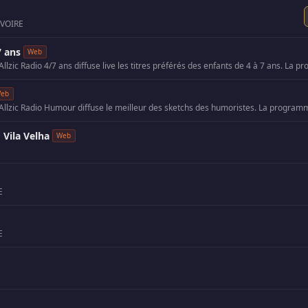
IVOIRE
7 ans
Web
eb
Vila Velha
Web
E
E