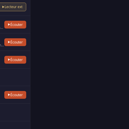
Lecteur ext
Écouter
Allzic Radio 4/7 ans diffuse live les titres préférés des enfants de 4 à 7 ans. La programmation a été spécial…
Écouter
Allzic Radio Humour diffuse le meilleur des sketchs des humoristes. La programmation a été spécialement étudiée …
Écouter
Écouter