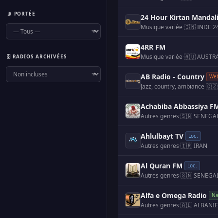
📡 PORTÉE
24 Hour Kirtan Mandal
Musique variée
·
🇮🇳 INDE
·
4RR FM
Musique variée
·
🇦🇺 AUSTR
🗄️ RADIOS ARCHIVÉES
AB Radio - Country
We
Jazz, country, ambiance
·
🇨
Achabiba Abbassiya F
Autres genres
·
🇸🇳 SENEGA
Ahlulbayt TV
Loc.
Autres genres
·
🇮🇷 IRAN
Al Quran FM
Loc.
Autres genres
·
🇸🇳 SENEGA
Alfa e Omega Radio
Na
Autres genres
·
🇦🇱 ALBANIE