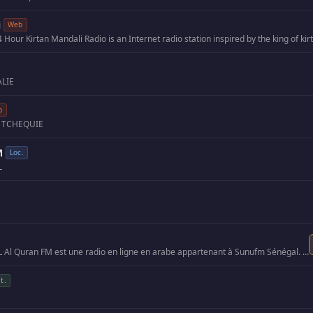
i
Web
ALIE
b
 TCHEQUIE
M
Loc.
L
L
·
Al Quran FM est une radio en ligne en arabe appartenant à Sunufm Sénégal. Elle est consacrée à la récitation du…
t.