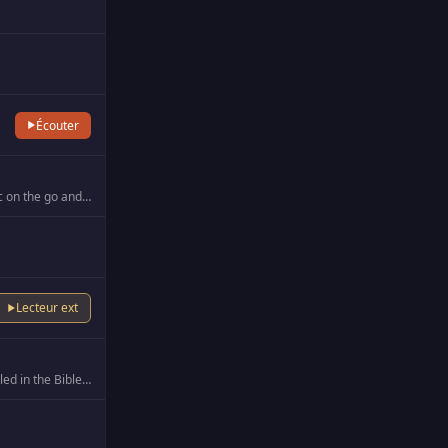
Écouter
Avtoradio Ukraine is the first car radio. Listen to the latest car news, the best music on the go and useful tips for…
Lecteur ext
Biblia Husema Broadcasting is committed to faithfully making God known as revealed in the Bible and through the life …