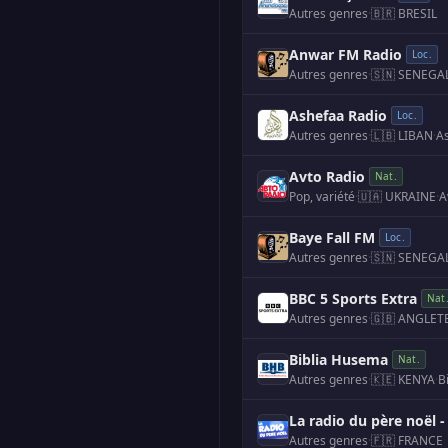
Autres genres
·
🇧🇷 BRESIL
Anwar FM Radio
Loc.
Autres genres
·
🇸🇳 SENEGA
Ashefaa Radio
Loc.
Autres genres
·
🇱🇧 LIBAN
·
A
Avto Radio
Nat.
Pop, variété
·
🇺🇦 UKRAINE
·
Baye Fall FM
Loc.
Autres genres
·
🇸🇳 SENEGA
BBC 5 Sports Extra
Nat
Autres genres
·
🇬🇧 ANGLET
Biblia Husema
Nat.
Autres genres
·
🇰🇪 KENYA
·
La radio du père noël
Autres genres
·
🇫🇷 FRANCE