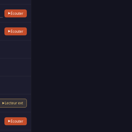
Écouter
24 Hour Kirtan Mandali Radio is an Internet radio station inspired by the king of kirtan Aindra Prabhu playing Maha M…
Écouter
Lecteur ext
Écouter