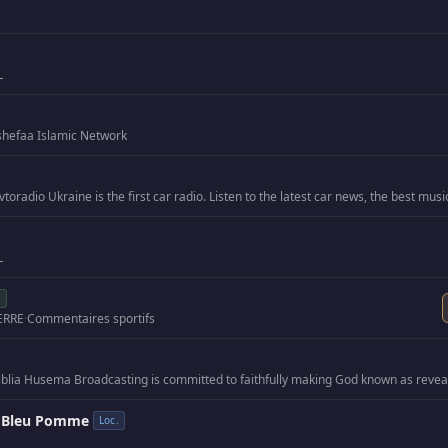
L
shefaa Islamic Network
L
.
ERRE
·
Commentaires sportifs
 - Bleu Pomme
Loc.