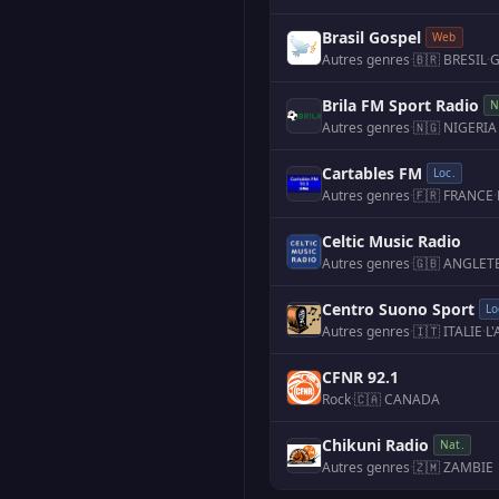
Brasil Gospel
Web
Autres genres
·
🇧🇷 BRESIL
·
G
Brila FM Sport Radio
N
Autres genres
·
🇳🇬 NIGERIA
Cartables FM
Loc.
Autres genres
·
🇫🇷 FRANCE
·
Celtic Music Radio
Autres genres
·
🇬🇧 ANGLET
Centro Suono Sport
Lo
Autres genres
·
🇮🇹 ITALIE
·
L'
CFNR 92.1
Rock
·
🇨🇦 CANADA
Chikuni Radio
Nat.
Autres genres
·
🇿🇲 ZAMBIE