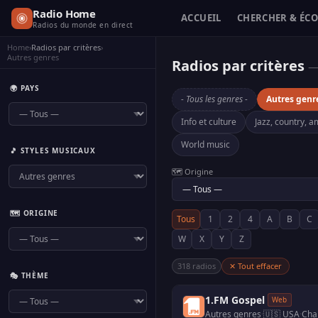
Radio Home
ACCUEIL
CHERCHER & ÉC
Radios du monde en direct
Home
›
Radios par critères
›
Autres genres
Radios par critères
—
🌍 PAYS
- Tous les genres -
Autres genr
Info et culture
Jazz, country, 
World music
🎵 STYLES MUSICAUX
🗺️ Origine
🗺️ ORIGINE
Tous
1
2
4
A
B
C
W
X
Y
Z
318 radios
✕ Tout effacer
🎭 THÈME
1.FM Gospel
Web
Autres genres
·
🇺🇸 USA
·
Cha