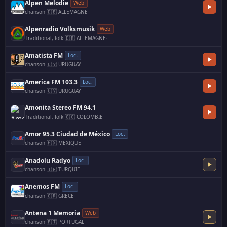
Alpen Melodie
Web
chanson
·
🇩🇪 ALLEMAGNE
·
Alpenradio Volksmusik
Web
Traditional, folk
·
🇩🇪 ALLEMAGNE
·
Amatista FM
Loc.
chanson
·
🇺🇾 URUGUAY
America FM 103.3
Loc.
chanson
·
🇺🇾 URUGUAY
Amonita Stereo FM 94.1
Traditional, folk
·
🇨🇴 COLOMBIE
Amor 95.3 Ciudad de México
Loc.
chanson
·
🇲🇽 MEXIQUE
Anadolu Radyo
Loc.
chanson
·
🇹🇷 TURQUIE
Anemos FM
Loc.
chanson
·
🇬🇷 GRECE
·
Antena 1 Memoria
Web
chanson
·
🇵🇹 PORTUGAL