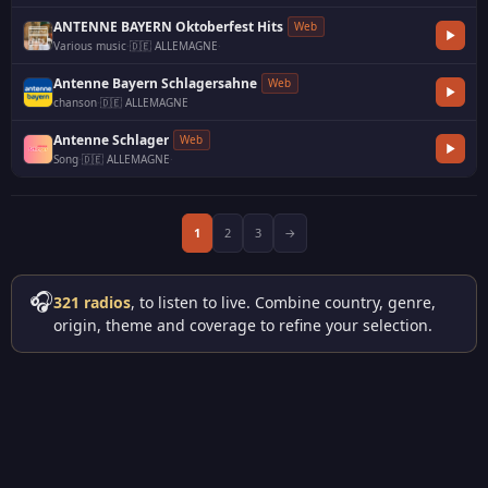
ANTENNE BAYERN Oktoberfest Hits
Web
Various music
·
🇩🇪 ALLEMAGNE
·
Antenne Bayern Schlagersahne
Web
chanson
·
🇩🇪 ALLEMAGNE
Antenne Schlager
Web
Song
·
🇩🇪 ALLEMAGNE
·
1
2
3
→
🎧
321 radios
, to listen to live. Combine country, genre,
origin, theme and coverage to refine your selection.