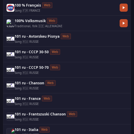
100 % Français
Web
Song
·
🇫🇷 FRANCE
·
100% Volksmusik
Web
Traditional, folk
·
🇩🇪 ALLEMAGNE
·
101 ru - Avtorskeu Pisnya
Web
Song
·
🇷🇺 RUSSIE
·
101 ru - CCCP 30-50
Web
Song
·
🇷🇺 RUSSIE
·
101 ru - CCCP 50-70
Web
Song
·
🇷🇺 RUSSIE
·
101 ru - Chanson
Web
Song
·
🇷🇺 RUSSIE
·
101 ru - France
Web
Song
·
🇷🇺 RUSSIE
·
101 ru - Frantszuski Chanson
Web
Song
·
🇷🇺 RUSSIE
·
101 ru - Italia
Web