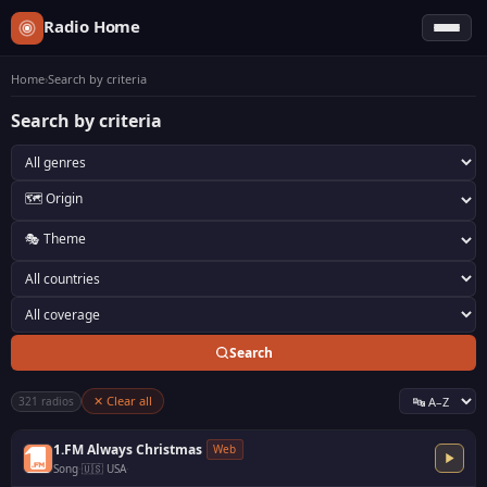
Radio Home
Home
›
Search by criteria
Search by criteria
Search
✕ Clear all
321 radios
1.FM Always Christmas
Web
Song
·
🇺🇸 USA
·