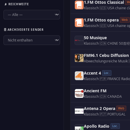
1.FM Ottos Classical
W
📡 REICHWEITE
Klassisch
·
🇺🇸 USA
·
chaine c
1.FM Ottos opera
Web
Klassisch
·
🇺🇸 USA
·
chaine o
🗄️ ARCHIVIERTE SENDER
50 Musique
Klassisch
·
🇨🇳 CHINE
·
50首
FM96.1 Cebu Diffusion
Abwechslungsreiche Musik
·
Accent 4
Loc.
Klassisch
·
🇫🇷 FRANCE
·
Radio
Ancient FM
Klassisch
·
🇨🇦 CANADA
Antena 2 Opera
Web
Klassisch
·
🇵🇹 PORTUGAL
Apollo Radio
Loc.