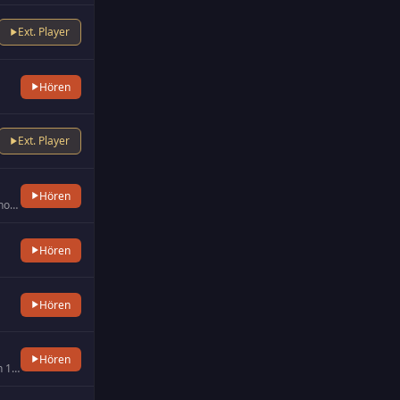
Ext. Player
Hören
Ext. Player
Hören
The Classic Station 88.5 was born in 1978 with the purpose of providing Vallecaucanos with a space for meeting culture.
Hören
Hören
Hören
Classic FM is a famous UK's classical music station. It can be listened in the UK on 100 or 102 FM. It provides class…