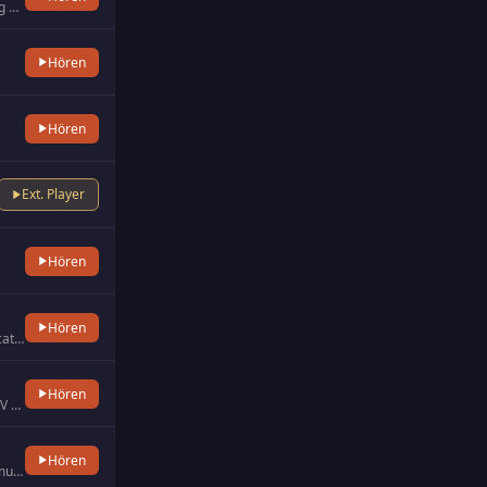
Apollo radio offers a pleasantly different music mix of JAZZ and CLASSIC, changing every half an hour. Combined with …
Hören
Hören
Ext. Player
Hören
Hören
Radio Beethoven is a Chilean radio station that broadcasts via the Internet, previously located on 96.5 MHz of the FM…
Hören
Boyacaradio.com is an online station of the Red Andina Radio & TV Group affiliated with its radio system of Boyacense…
Hören
BR-KLASSIK is the classic program of the Bavarian radio. Plays the best classical music: excellent interpretations, g…