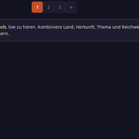
1
2
3
→
sch
, live zu hören. Kombiniere Land, Herkunft, Thema und Reichwe
nern.