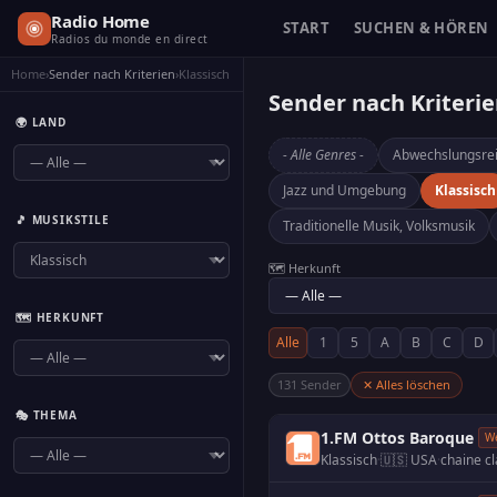
Radio Home
START
SUCHEN & HÖREN
Radios du monde en direct
Home
›
Sender nach Kriterien
›
Klassisch
Sender nach Kriteri
🌍 LAND
- Alle Genres -
Abwechslungsre
Jazz und Umgebung
Klassisch
🎵 MUSIKSTILE
Traditionelle Musik, Volksmusik
🗺️ Herkunft
🗺️ HERKUNFT
Alle
1
5
A
B
C
D
131 Sender
✕ Alles löschen
🎭 THEMA
1.FM Ottos Baroque
W
Klassisch
·
🇺🇸 USA
·
chaine c