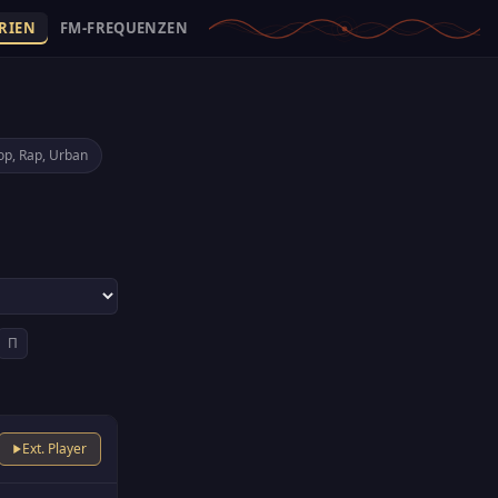
RIEN
FM-FREQUENZEN
op, Rap, Urban
П
Ext. Player