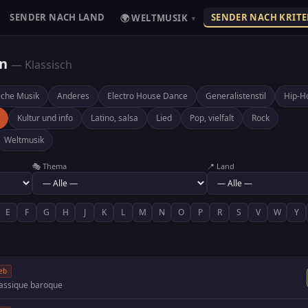
SENDER NACH LAND
SENDER NACH KRITE
🌍 WELTMUSIK
▾
en
— Klassisch
iche Musik
Anderes
Electro House Dance
Generalistenstil
Hip-H
Kultur und info
Latino, salsa
Lied
Pop, vielfalt
Rock
Weltmusik
🎭 Thema
📍 Land
E
F
G
H
J
K
L
M
N
O
P
R
S
V
W
Y
eb
lassique baroque