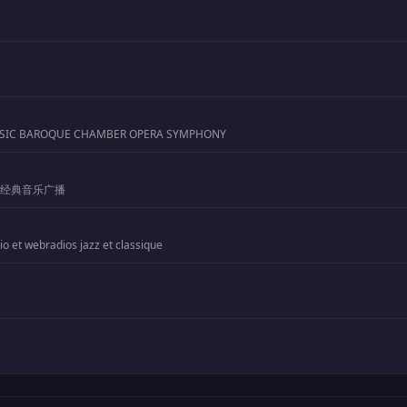
SIC BAROQUE CHAMBER OPERA SYMPHONY
4 经典音乐广播
io et webradios jazz et classique