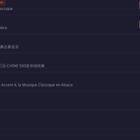
eb
lassique
pèra
经典古典音乐
🇨🇳 CHINE
·
500首华语经典
 Accent 4, la Musique Classique en Alsace