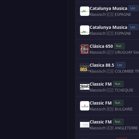
Catalunya Musica
Loc.
Klassisch
·
🇪🇸 ESPAGNE
Catalunya Musica
Loc.
Klassisch
·
🇪🇸 ESPAGNE
Clásica 650
Nat.
Klassisch
·
🇺🇾 URUGUAY
·
Clasica 88.5
Loc.
Klassisch
·
🇨🇴 COLOMBIE
·
Classic FM
Nat.
Klassisch
·
🇨🇿 TCHEQUIE
Classic FM
Nat.
Klassisch
·
🇧🇬 BULGARIE
Classic FM
Nat.
Klassisch
·
🇬🇧 ANGLETERRE
·