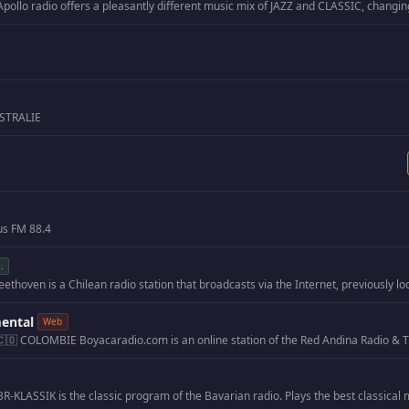
STRALIE
us FM 88.4
.
mental
Web
🇨🇴 COLOMBIE
·