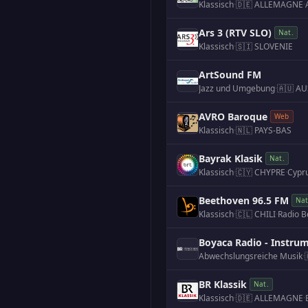
Klassisch
·
🇩🇪 ALLEMAGNE
·
Ars 3 (RTV SLO)
Nat.
Klassisch
·
🇸🇮 SLOVENIE
ArtSound FM
Jazz und Umgebung
·
🇦🇺 AU
AVRO Baroque
Web
Klassisch
·
🇳🇱 PAYS-BAS
Bayrak Klasik
Nat.
Klassisch
·
🇨🇾 CHYPRE
·
Cypr
Beethoven 96.5 FM
Nat
Klassisch
·
🇨🇱 CHILI
·
Boyaca Radio - Instru
Abwechslungsreiche Musik
·
BR Klassik
Nat.
Klassisch
·
🇩🇪 ALLEMAGNE
·