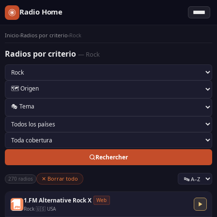
Radio Home
Inicio
›
Radios por criterio
›
Rock
Radios por criterio
— Rock
Rechercher
✕ Borrar todo
270 radios
1.FM Alternative Rock X
Web
Rock
·
🇺🇸 USA
·