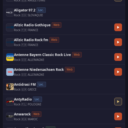
Rock
·
🇬🇧 ANGLETERRE
·
Aligator 97.2
Loc.
Rock
·
🇸🇰 SLOVAQUIE
·
Allzic Radio Gothique
Web
Rock
·
🇫🇷 FRANCE
·
Allzic Radio Rock fm
Web
Rock
·
🇫🇷 FRANCE
·
Antenne Bayern Classic Rock Live
Web
Rock
·
🇩🇪 ALLEMAGNE
·
Antenne Niedersachsen Rock
Web
Rock
·
🇩🇪 ALLEMAGNE
Antidrasi FM
Loc.
Rock
·
🇬🇷 GRECE
·
AntyRadio
Loc.
Rock
·
🇵🇱 POLOGNE
·
Anwarock
Web
Rock
·
🇲🇦 MAROC