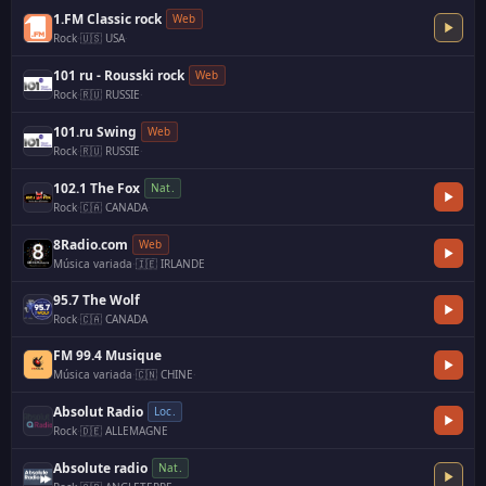
1.FM Classic rock
Web
Rock
·
🇺🇸 USA
·
101 ru - Rousski rock
Web
Rock
·
🇷🇺 RUSSIE
·
101.ru Swing
Web
Rock
·
🇷🇺 RUSSIE
·
102.1 The Fox
Nat.
Rock
·
🇨🇦 CANADA
·
8Radio.com
Web
Música variada
·
🇮🇪 IRLANDE
95.7 The Wolf
Rock
·
🇨🇦 CANADA
FM 99.4 Musique
Música variada
·
🇨🇳 CHINE
·
Absolut Radio
Loc.
Rock
·
🇩🇪 ALLEMAGNE
Absolute radio
Nat.