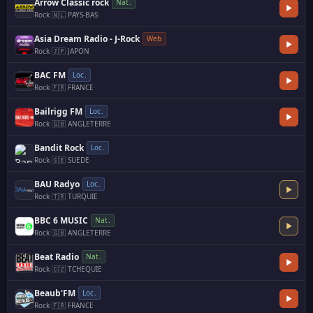
Arrow Classic rock
Nat.
Rock
·
🇳🇱 PAYS-BAS
·
Asia Dream Radio - J-Rock
Web
Rock
·
🇯🇵 JAPON
BAC FM
Loc.
Rock
·
🇫🇷 FRANCE
·
Bailrigg FM
Loc.
Rock
·
🇬🇧 ANGLETERRE
Bandit Rock
Loc.
Rock
·
🇸🇪 SUEDE
·
BAU Radyo
Loc.
Rock
·
🇹🇷 TURQUIE
BBC 6 MUSIC
Nat.
Rock
·
🇬🇧 ANGLETERRE
Beat Radio
Nat.
Rock
·
🇨🇿 TCHEQUIE
·
Beaub'FM
Loc.
Rock
·
🇫🇷 FRANCE
·