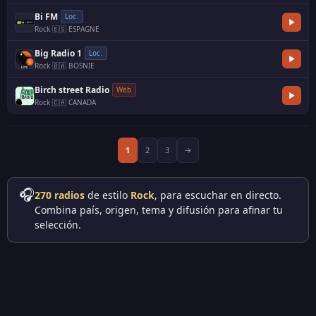
Bi FM
Loc.
Rock
·
🇪🇸 ESPAGNE
·
Big Radio 1
Loc.
Rock
·
🇧🇦 BOSNIE
Birch street Radio
Web
Rock
·
🇨🇦 CANADA
1
2
3
→
🎧
270 radios
de estilo
Rock
, para escuchar en directo.
Combina país, origen, tema y difusión para afinar tu
selección.