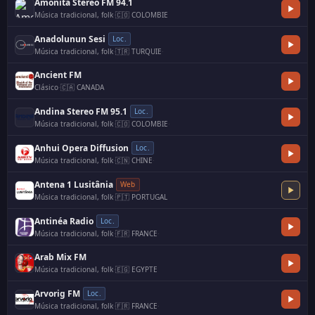
Amonita Stereo FM 94.1
Música tradicional, folk
·
🇨🇴 COLOMBIE
Anadolunun Sesi
Loc.
Música tradicional, folk
·
🇹🇷 TURQUIE
·
Ancient FM
Clásico
·
🇨🇦 CANADA
Andina Stereo FM 95.1
Loc.
Música tradicional, folk
·
🇨🇴 COLOMBIE
·
Anhui Opera Diffusion
Loc.
Música tradicional, folk
·
🇨🇳 CHINE
·
Antena 1 Lusitânia
Web
Música tradicional, folk
·
🇵🇹 PORTUGAL
Antinéa Radio
Loc.
Música tradicional, folk
·
🇫🇷 FRANCE
·
Arab Mix FM
Música tradicional, folk
·
🇪🇬 EGYPTE
Arvorig FM
Loc.
Música tradicional, folk
·
🇫🇷 FRANCE
·