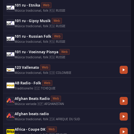
101 ru - Etnika
Web
Música tradicional, folk
·
🇷🇺 RUSSIE
·
101 ru - Gipsy Musik
Web
Música tradicional, folk
·
🇷🇺 RUSSIE
·
101 ru - Russian Folk
Web
Música tradicional, folk
·
🇷🇺 RUSSIE
·
101 ru - Voeinnay Pisnya
Web
Música tradicional, folk
·
🇷🇺 RUSSIE
·
123 Vallenato
Web
Música tradicional, folk
·
🇨🇴 COLOMBIE
AB Radio - Folk
Web
Traditionelle
·
🇨🇿 TCHEQUIE
Afghan Beats Radio
Web
Música variada
·
🇦🇫 AFGHANISTAN
·
Afghan beats radio
Música tradicional, folk
·
🇿🇦 AFRIQUE DU SUD
·
Africa - Coupe DK
Web