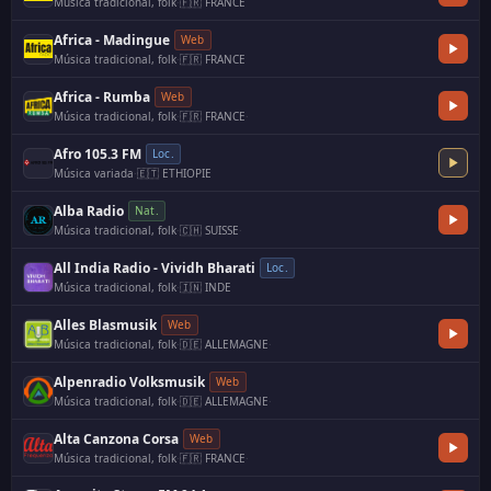
Música tradicional, folk
·
🇫🇷 FRANCE
Africa - Madingue
Web
Música tradicional, folk
·
🇫🇷 FRANCE
Africa - Rumba
Web
Música tradicional, folk
·
🇫🇷 FRANCE
·
Afro 105.3 FM
Loc.
Música variada
·
🇪🇹 ETHIOPIE
Alba Radio
Nat.
Música tradicional, folk
·
🇨🇭 SUISSE
·
All India Radio - Vividh Bharati
Loc.
Música tradicional, folk
·
🇮🇳 INDE
Alles Blasmusik
Web
Música tradicional, folk
·
🇩🇪 ALLEMAGNE
·
Alpenradio Volksmusik
Web
Música tradicional, folk
·
🇩🇪 ALLEMAGNE
·
Alta Canzona Corsa
Web
Música tradicional, folk
·
🇫🇷 FRANCE
·