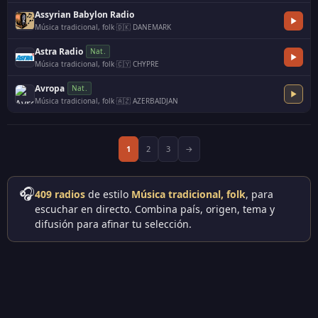
Assyrian Babylon Radio
Música tradicional, folk
·
🇩🇰 DANEMARK
Astra Radio
Nat.
Música tradicional, folk
·
🇨🇾 CHYPRE
Avropa
Nat.
Música tradicional, folk
·
🇦🇿 AZERBAIDJAN
1
2
3
→
🎧
409 radios
de estilo
Música tradicional, folk
, para
escuchar en directo. Combina país, origen, tema y
difusión para afinar tu selección.