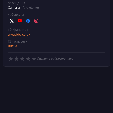
вещания
Cumbria
(Angleterre)
Соцсети
Офиц. сайт
www.bbc.co.uk
Часть сети
BBC →
★
★
★
★
★
Оцените радиостанцию