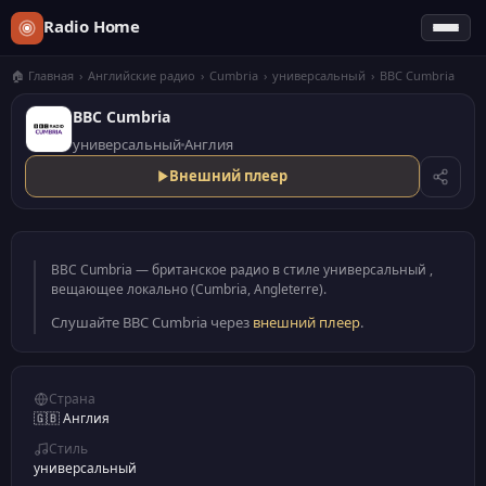
Radio Home
🏠 Главная
›
Английские радио
›
Cumbria
›
универсальный
›
BBC Cumbria
BBC Cumbria
универсальный
Англия
Внешний плеер
BBC Cumbria — британское радио в стиле универсальный ,
вещающее локально (Cumbria, Angleterre).
Слушайте BBC Cumbria через
внешний плеер
.
Страна
🇬🇧 Англия
Стиль
универсальный