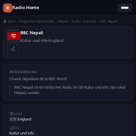
Radio Home
🏠 Start
›
Englische radiosender
›
Népal
›
Kultur und info
›
BBC Nepali
BBC Nepali
Kultur und info
England
BESCHREIBUNG
Chaine népalaise de la BBC World
BBC Nepali ist ein britisches Radio im Stil Kultur und info, das lokal
(Népal) sendet.
Land
🇬🇧 England
Stil
Kultur und info