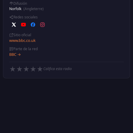
Difusión
Norfolk
(Angleterre)
Redes sociales
Sitio oficial
www.bbc.co.uk
Parte de la red
BBC →
★
★
★
★
★
Califica esta radio