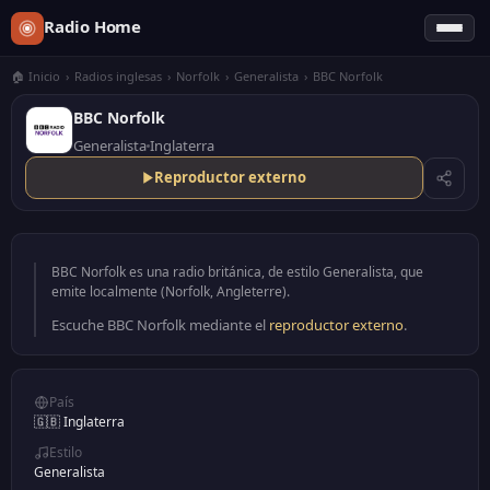
Radio Home
🏠 Inicio
›
Radios inglesas
›
Norfolk
›
Generalista
›
BBC Norfolk
BBC Norfolk
Generalista
Inglaterra
Reproductor externo
BBC Norfolk es una radio británica, de estilo Generalista, que
emite localmente (Norfolk, Angleterre).
Escuche BBC Norfolk mediante el
reproductor externo
.
País
🇬🇧 Inglaterra
Estilo
Generalista