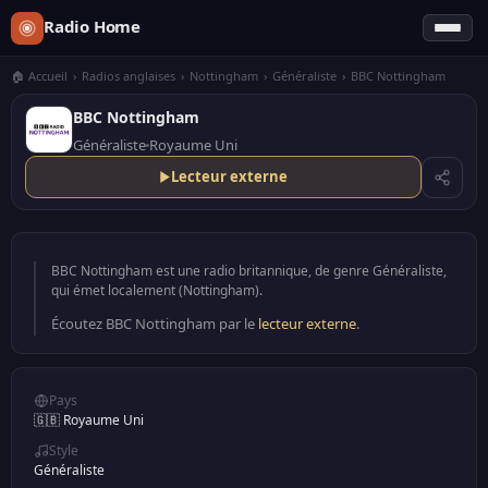
Radio Home
🏠 Accueil
›
Radios anglaises
›
Nottingham
›
Généraliste
›
BBC Nottingham
BBC Nottingham
Généraliste
Royaume Uni
Lecteur externe
BBC Nottingham est une radio britannique, de genre Généraliste,
qui émet localement (Nottingham).
Écoutez BBC Nottingham par le
lecteur externe
.
Pays
🇬🇧 Royaume Uni
Style
Généraliste