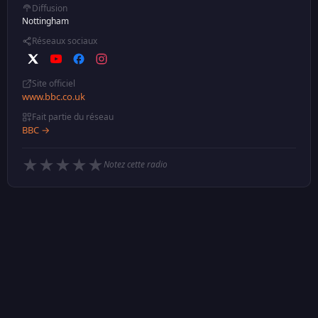
Diffusion
Nottingham
Réseaux sociaux
Site officiel
www.bbc.co.uk
Fait partie du réseau
BBC →
★
★
★
★
★
Notez cette radio