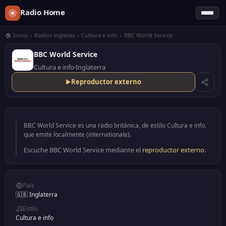
Radio Home
🏠 Inicio
›
Radios inglesas
›
Cultura e info
›
BBC World Service
BBC World Service
Cultura e info
Inglaterra
Reproductor externo
BBC World Service es una radio británica, de estilo Cultura e info,
que emite localmente (internationale).
Escuche BBC World Service mediante el
reproductor externo
.
País
🇬🇧 Inglaterra
Estilo
Cultura e info