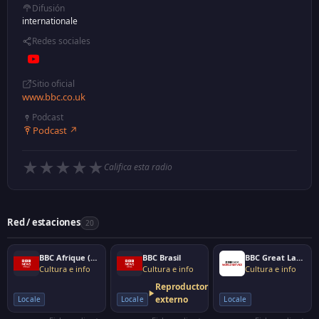
Difusión
internationale
Redes sociales
Sitio oficial
www.bbc.co.uk
Podcast
Podcast ↗
★
★
★
★
★
Califica esta radio
Red / estaciones
20
BBC Afrique (français)
BBC Brasil
BBC Great Lakes
Cultura e info
Cultura e info
Cultura e info
Reproductor
externo
Locale
Locale
Locale