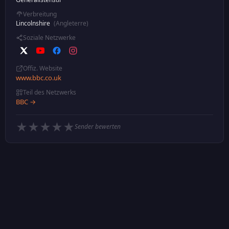
Verbreitung
Lincolnshire
(Angleterre)
Soziale Netzwerke
Offiz. Website
www.bbc.co.uk
Teil des Netzwerks
BBC →
★
★
★
★
★
Sender bewerten