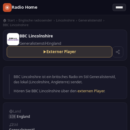
Radio Home
🏠 Start
›
Englische radiosender
›
Lincolnshire
›
Generalistenstil
›
BBC Lincolnshire
BBC Lincolnshire
Generalistenstil
England
Externer Player
BBC Lincolnshire ist ein britisches Radio im Stil Generalistenstil,
das lokal (Lincolnshire, Angleterre) sendet.
Hören Sie BBC Lincolnshire über den
externen Player
.
Land
🇬🇧 England
Stil
Generalistenstil