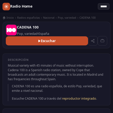
Radio Home
🏠 Inicio
›
Radios españolas
›
Nacional
›
Pop, variedad
›
CADENA 100
CADENA 100
Pop, variedad
España
Escuchar
DESCRIPCIÓN
Musical variety with 45 minutes of music without interruption.
Cadena 100 is a Spanish radio station, owned by Cope that
broadcasts an adult contemporary music. It is located in Madrid and
has frequencies throughout Spain.
CADENA 100 es una radio española, de estilo Pop, variedad, que
emite a nivel nacional.
Escuche CADENA 100 a través del
reproductor integrado
.