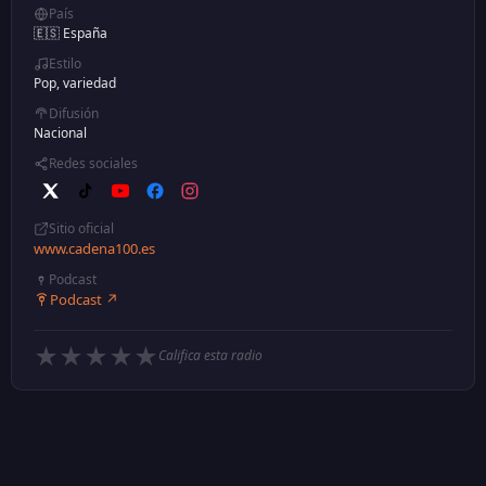
País
🇪🇸 España
Estilo
Pop, variedad
Difusión
Nacional
Redes sociales
Sitio oficial
www.cadena100.es
Podcast
Podcast ↗
★
★
★
★
★
Califica esta radio