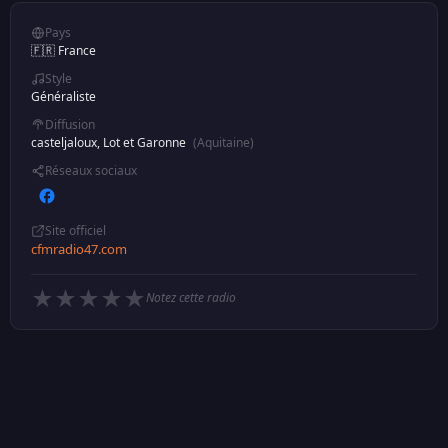
Pays
🇫🇷 France
Style
Généraliste
Diffusion
casteljaloux, Lot et Garonne
(Aquitaine)
Réseaux sociaux
Site officiel
cfmradio47.com
★
★
★
★
★
Notez cette radio