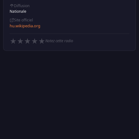
Diffusion
Nationale
Site officiel
hu.wikipedia.org
★
★
★
★
★
Notez cette radio