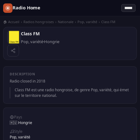
Radio Home
🏠 Accueil
›
Radios hongroises
›
Nationale
›
Pop, variété
›
Class FM
Class FM
Pop, variété
Hongrie
DESCRIPTION
Radio closed in 2018
Class FM est une radio hongroise, de genre Pop, variété, qui émet
sur le territoire national.
Pays
🇭🇺 Hongrie
Style
Pop, variété