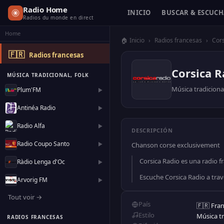
Radio Home
INICIO
BUSCAR & ESCUC
Radios du monde en direct
Home
🏠 Inicio
›
Radios francesas
›
Cor
🇫🇷
Radios francesas
Corsica R
MÚSICA TRADICIONAL, FOLK
Música tradicional
Plum'FM
▶
Antinéa Radio
▶
Radio Alfa
▶
DESCRIPCIÓN
Radio Coupo Santo
▶
Chanson corse exclusivement
Corsica Radio es una radio fr
Ràdio Lenga d'Oc
▶
Escuche Corsica Radio a trav
Arvorig FM
▶
Tout voir →
País
🇫🇷 Fran
Estilo
Música tr
RADIOS FRANCESAS