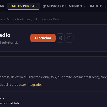
HAR
RADIOS POR PAÍS
RADIOS P
🌍 MÚSICAS DEL MUNDO
▾
se
›
Música tradicional, folk
›
Corsica Radio
adio
Escuchar
, folk
Francia
ancesa, de estilo Música tradicional, folk, que emite localmente (Corse), con
és del
reproductor integrado
.
cia
adicional, folk