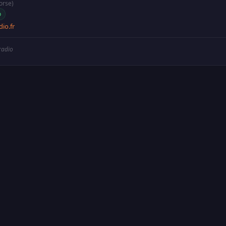
orse)
o
dio.fr
 radio