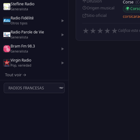
Difusión
Corse
(C
Stefline Radio
Origen musical
🌍 Cors
Generalista
Sitio oficial
corsicara
Radio Fidélité
▶
Otros tipos
★
★
★
★
★
Califica esta
Radio Parole de Vie
▶
Generalista
Bram Fm 98.3
▶
Generalista
Virgin Radio
▶
Pop, variedad
Tout voir →