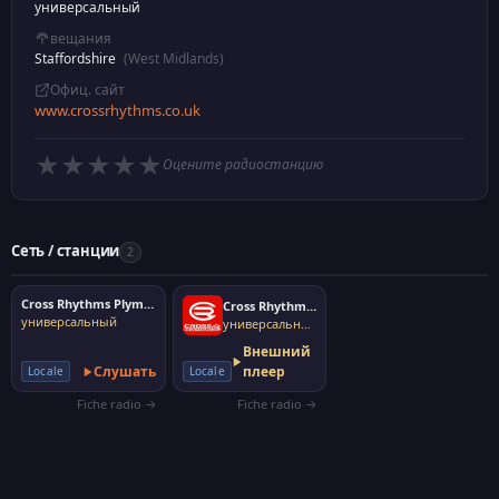
универсальный
вещания
Staffordshire
(West Midlands)
Офиц. сайт
www.crossrhythms.co.uk
★
★
★
★
★
Оцените радиостанцию
Сеть / станции
2
Cross Rhythms Plymouth
Cross Rhythms Teesside
универсальный
универсальный
Внешний
Слушать
плеер
Locale
Locale
Fiche radio →
Fiche radio →