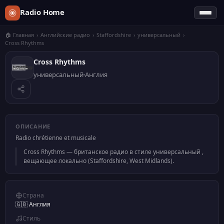
Radio Home
🏠 Главная
›
Английские радио
›
Staffordshire
›
универсальный
›
Cross Rhythms
Cross Rhythms
универсальный
Англия
ОПИСАНИЕ
Radio chrétienne et musicale
Cross Rhythms — британское радио в стиле универсальный ,
вещающее локально (Staffordshire, West Midlands).
Страна
🇬🇧 Англия
Стиль