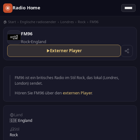
Radio Home
🏠 Start
›
Englische radiosender
›
Londres
›
Rock
›
FM96
FM96
Rock
England
Externer Player
FM96 ist ein britisches Radio im Stil Rock, das lokal (Londres,
London) sendet.
Hören Sie FM96 über den
externen Player
.
Land
🇬🇧 England
Stil
Rock