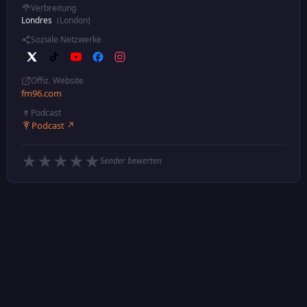
Verbreitung
Londres
(London)
Soziale Netzwerke
Offiz. Website
fm96.com
Podcast
Podcast ↗
★
★
★
★
★
Sender bewerten