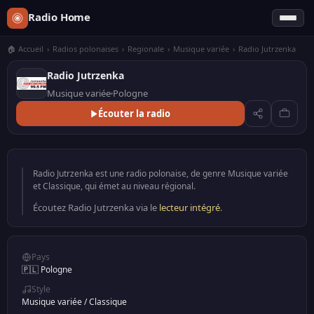
Radio Home
🏠 Accueil
›
Radios polonaises
›
Regionale
›
Musique variée
›
Radio Jutrzenka
Radio Jutrzenka
Musique variée
Pologne
Écouter la radio
Radio Jutrzenka est une radio polonaise, de genre Musique variée
et Classique, qui émet au niveau régional.
Écoutez Radio Jutrzenka via le
lecteur intégré
.
Pays
🇵🇱 Pologne
Style
Musique variée
/
Classique