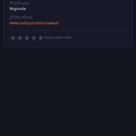
Diffusion
Régionale
Site officiel
www.radiojutrzenka.waw.pl
★
★
★
★
★
Notez cette radio