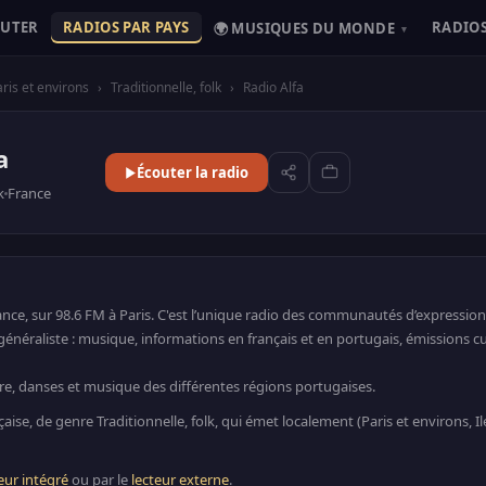
OUTER
RADIOS PAR PAYS
RADIOS
🌍 MUSIQUES DU MONDE
▾
ris et environs
›
Traditionnelle, folk
›
Radio Alfa
a
Écouter la radio
k
France
ance, sur 98.6 FM à Paris. C'est l’unique radio des communautés d’expression
néraliste : musique, informations en français et en portugais, émissions cul
re, danses et musique des différentes régions portugaises.
çaise, de genre Traditionnelle, folk, qui émet localement (Paris et environs, I
eur intégré
ou par le
lecteur externe
.