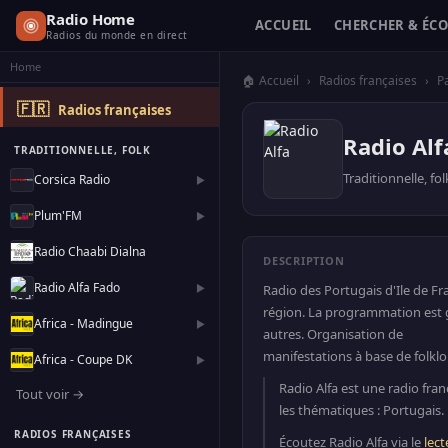
Radio Home
ACCUEIL
CHERCHER & ÉC
Radios du monde en direct
Home
🏠 Accueil
›
Radios françaises
›
Pa
🇫🇷
Radios françaises
Radio Alf
TRADITIONNELLE, FOLK
Traditionnelle, fol
Corsica Radio
▶
Plum'FM
▶
Radio Chaabi Dialna
DESCRIPTION
Radio Alfa Fado
▶
Radio des Portugais d'Ile de Fr
région. La programmation est gé
Africa - Madingue
▶
autres. Organisation de
manifestations à base de folklo
Africa - Coupe DK
▶
Radio Alfa est une radio fran
Tout voir →
les thématiques : Portugais.
RADIOS FRANÇAISES
Écoutez Radio Alfa via le
lect