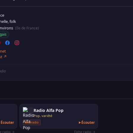
nce
elle, folk
environs
(Ile de France)
gais
.net
st ↗
adio
Radio Alfa Pop
Pop, variété
Écouter
Écouter
Webradio
he radio →
Fiche radio →