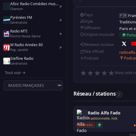
Allzic Radio Comédies musicales
▶
Chanson
Pays
🇫🇷 Fra
Pyrénées FM
▶
Style
Traditionn
Généraliste
Diffusion
Paris et 
Radio MTI
▶
Origine musicale
🌍 Portu
Electro House Dance
Réseaux sociaux
M Radio Années 80
▶
Pop, variété
Site officiel
radioalfa
Podca
Podcast
Stefline Radio
Généraliste
★
★
★
★
★
Tout voir →
Notez cette r
Réseau / stations
2
Radio Alfa Fado
Traditionnelle, folk
🌍
Webradio
Fic