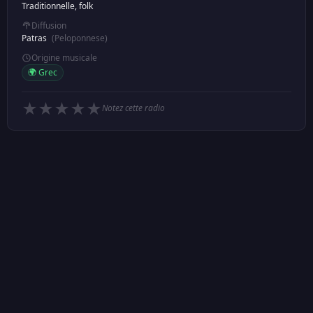
Traditionnelle, folk
Diffusion
Patras
(Peloponnese)
Origine musicale
🌍 Grec
★
★
★
★
★
Notez cette radio