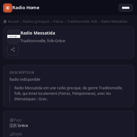
Radio Home
🏠 Accueil
›
Radios grecques
›
Patras
›
Traditionnelle, folk
›
Radio Messatida
Radio Messatida
Traditionnelle, folk
Grèce
DESCRIPTION
Radio indisponible
Radio Messatida est une radio grecque, de genre Traditionnelle,
folk, qui émet localement (Patras, Peloponnese), avec les
thématiques : Grec.
Pays
🇬🇷 Grèce
Style