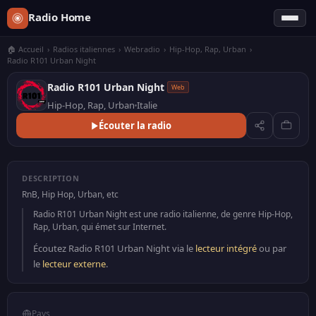
Radio Home
🏠 Accueil
›
Radios italiennes
›
Webradio
›
Hip-Hop, Rap, Urban
›
Radio R101 Urban Night
Radio R101 Urban Night
Web
Hip-Hop, Rap, Urban
Italie
Écouter la radio
DESCRIPTION
RnB, Hip Hop, Urban, etc
Radio R101 Urban Night est une radio italienne, de genre Hip-Hop,
Rap, Urban, qui émet sur Internet.
Écoutez Radio R101 Urban Night via le
lecteur intégré
ou par
le
lecteur externe
.
Pays