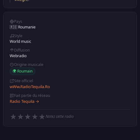
Pays
🇷🇴 Roumanie
Style
World music
Diffusion
Webradio
Origine musicale
🌍 Roumain
Site officiel
wWw.RadioTequila.Ro
Fait partie du réseau
Radio Tequila →
★
★
★
★
★
Notez cette radio