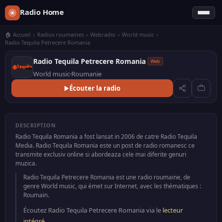
Radio Home
🏠 Accueil
›
Radios roumaines
›
Webradio
›
World music
›
Radio Tequila Petrecere Romania
Radio Tequila Petrecere Romania
Web
World music
Roumanie
Écouter la radio
DESCRIPTION
Radio Tequila Romania a fost lansat in 2006 de catre Radio Tequila
Media. Radio Tequila Romania este un post de radio romanesc ce
transmite exclusiv online si abordeaza cele mai diferite genuri
muzica.
Radio Tequila Petrecere Romania est une radio roumaine, de
genre World music, qui émet sur Internet, avec les thématiques :
Roumain.
Écoutez Radio Tequila Petrecere Romania via le
lecteur
intégré
.