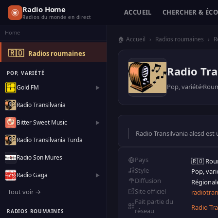
Radio Home
ACCUEIL
CHERCHER & ÉC
Radios du monde en direct
Home
🏠 Accueil
›
Radios roumaines
›
R
🇷🇴
Radios roumaines
Radio Tra
POP, VARIÉTÉ
Pop, variété
Roum
Gold FM
▶
Radio Transilvania
Bitter Sweet Music
▶
Radio Transilvania alesd est
Radio Transilvania Turda
Radio Son Mures
Pays
🇷🇴 Ro
Style
Pop, vari
Radio Gaga
▶
Diffusion
Régiona
Site officiel
Tout voir →
radiotran
Fait partie du
Radio Tra
réseau
RADIOS ROUMAINES