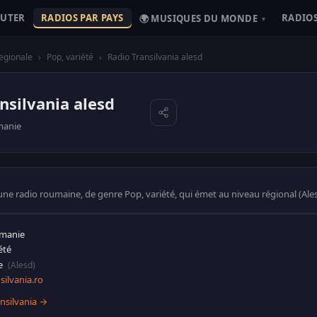
OUTER
RADIOS PAR PAYS
RADIOS
🌍 MUSIQUES DU MONDE
▾
egionale
›
Pop, variété
›
Radio Transilvania alesd
nsilvania alesd
anie
 une radio roumaine, de genre Pop, variété, qui émet au niveau régional (Ales
umanie
été
le
(Alesd)
silvania.ro
nsilvania →