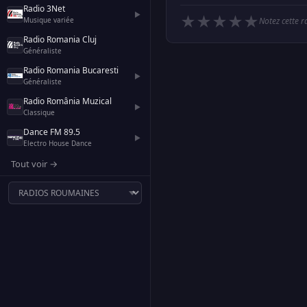
Radio 3Net
▶
★
★
★
★
★
Musique variée
Notez cette r
Radio Romania Cluj
Généraliste
Radio Romania Bucaresti
▶
Généraliste
Radio România Muzical
▶
Classique
Dance FM 89.5
▶
Electro House Dance
Tout voir →