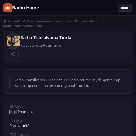
Radio Home
🏠 Accueil
›
Radios roumaines
›
Regionale
›
Pop, variété
›
Radio Transilvania Turda
Radio Transilvania Turda
Pop, variété
Roumanie
Radio Transilvania Turda est une radio roumaine, de genre Pop,
variété, qui émet au niveau régional (Turda).
Pays
🇷🇴 Roumanie
Style
Pop, variété
Diffusion