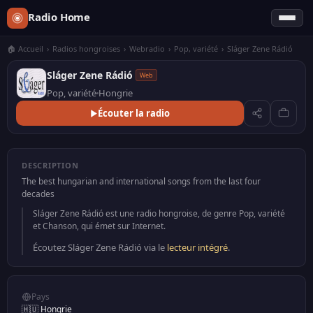
Radio Home
🏠 Accueil
›
Radios hongroises
›
Webradio
›
Pop, variété
›
Sláger Zene Rádió
Sláger Zene Rádió
Web
Pop, variété
Hongrie
Écouter la radio
DESCRIPTION
The best hungarian and international songs from the last four
decades
Sláger Zene Rádió est une radio hongroise, de genre Pop, variété
et Chanson, qui émet sur Internet.
Écoutez Sláger Zene Rádió via le
lecteur intégré
.
Pays
🇭🇺 Hongrie