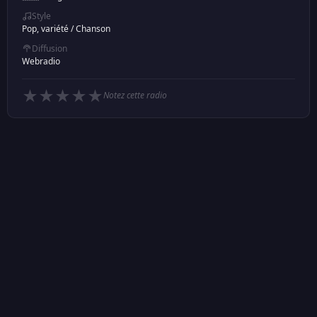
Style
Pop, variété
/
Chanson
Diffusion
Webradio
★
★
★
★
★
Notez cette radio