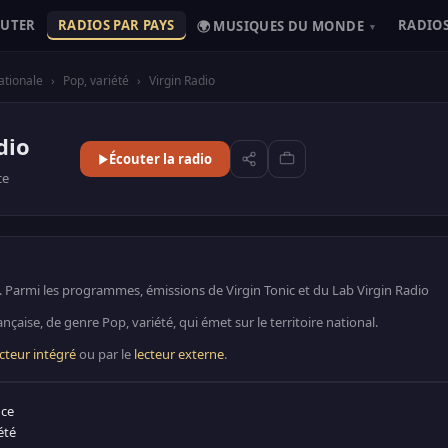
OUTER
RADIOS PAR PAYS
RADIOS
🌍 MUSIQUES DU MONDE
▾
ationale
›
Pop, variété
›
Virgin Radio
dio
Écouter la radio
ce
o. Parmi les programmes, émissions de Virgin Tonic et du Lab Virgin Radio
ançaise, de genre Pop, variété, qui émet sur le territoire national.
ecteur intégré
ou par le
lecteur externe
.
nce
été