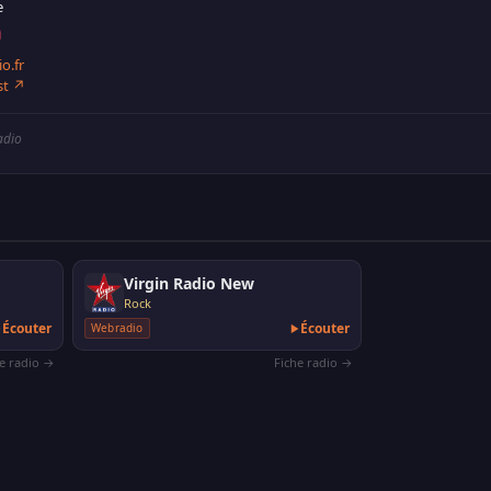
e
o.fr
st ↗
adio
Virgin Radio New
Rock
Écouter
Écouter
Webradio
he radio →
Fiche radio →