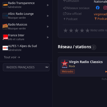
Diffusion
National
Radio Transparence
▶
Généraliste
Réseaux sociaux
Site officiel
Allzic Radio Lounge
virginradi
▶
Musique variée
Podca
Podcast
Radio Musicos
▶
Musique variée
★
★
★
★
★
Notez cette r
France Inter
▶
Info et culture
ALPES 1 Alpes du Sud
Réseau / stations
2
Généraliste
Tout voir →
Virgin Radio Classics
Rock
Webradio
Fic