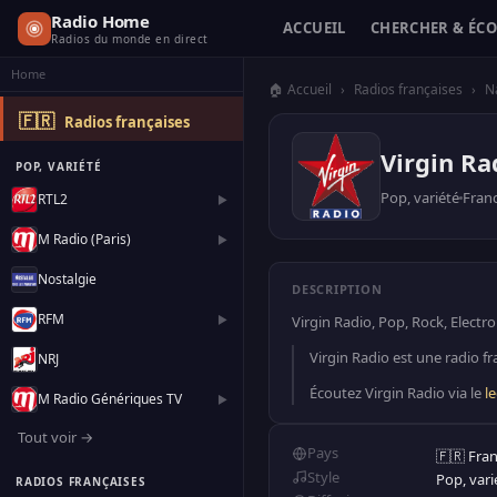
Radio Home
ACCUEIL
CHERCHER & ÉC
Radios du monde en direct
Home
🏠 Accueil
›
Radios françaises
›
N
🇫🇷
Radios françaises
Virgin Ra
POP, VARIÉTÉ
Pop, variété
Fran
RTL2
▶
M Radio (Paris)
▶
Nostalgie
DESCRIPTION
RFM
▶
Virgin Radio, Pop, Rock, Electr
Virgin Radio est une radio fr
NRJ
Écoutez Virgin Radio via le
l
M Radio Génériques TV
▶
Tout voir →
Pays
🇫🇷 Fra
Style
Pop, vari
RADIOS FRANÇAISES