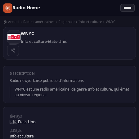
Radio Home
🏠 Accueil
›
Radios américaines
›
Regionale
›
Info et culture
›
WNYC
WNYC
Info et culture
Etats-Unis
DESCRIPTION
Radio newyorkaise publique d'informations
WNYC est une radio américaine, de genre Info et culture, qui émet
au niveau régional.
Pays
🇺🇸 Etats-Unis
Style
Info et culture