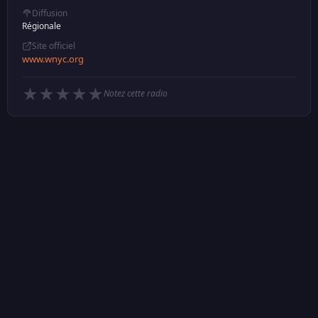
Diffusion
Régionale
Site officiel
www.wnyc.org
★
★
★
★
★
Notez cette radio