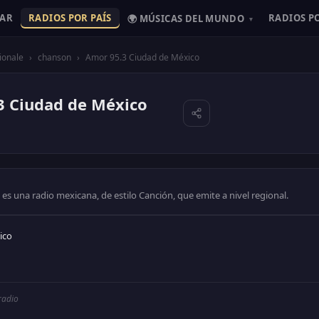
HAR
RADIOS POR PAÍS
RADIOS P
🌍 MÚSICAS DEL MUNDO
▾
ionale
›
chanson
›
Amor 95.3 Ciudad de México
3 Ciudad de México
s una radio mexicana, de estilo Canción, que emite a nivel regional.
ico
 radio