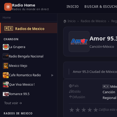
Radio Home
INICIO
BUSCAR & ESCUC
Radios du monde en direct
Home
🏠 Inicio
›
Radios de Mexico
›
Reg
🇲🇽
Radios de Mexico
Amor 95.
CHANSON
Canción
México
La Grupera
Radio Bengala Nacional
Mexico Viejo
Amor 95.3 Ciudad de México e
Cafe Romantico Radio
▶
Que Viva Mexico !
País
🇲🇽 Méx
Estilo
Canción
Romance 99.5
Difusión
Regional
Tout voir →
★
★
★
★
★
Califica esta
RADIOS DE MEXICO