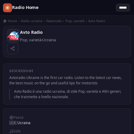
Radio Home
🏠 Home
›
Radio ucraine
›
Nazionale
›
Pop, varietà
›
Avto Radio
Avto Radio
Pop, varietà
Ucraina
DESCRIZIONE
Avtoradio Ukraine is the first car radio. Listen to the latest car news,
the best music on the go and useful tips for motorists
Avto Radio è una radio ucraina, di stile Pop, varietà e Altri generi,
che trasmette a livello nazionale.
Paese
🇺🇦 Ucraina
Stile