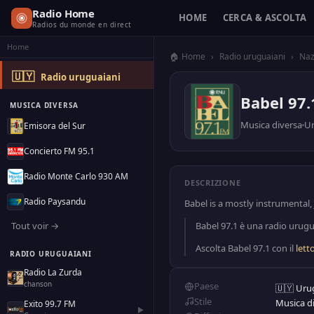
Radio Home
HOME
CERCA & ASCOLTA
Radios du monde en direct
Home
🏠 Home
›
Radio uruguaiani
›
Naz
🇺🇾
Radio uruguaiani
Babel 97.
MUSICA DIVERSA
Musica diversa
U
Emisora del Sur
Concierto FM 95.1
Radio Monte Carlo 930 AM
DESCRIZIONE
Radio Paysandu
Babel is a mostly instrumental, 
Tout voir →
Babel 97.1 è una radio urugua
Ascolta Babel 97.1 con il
lett
RADIO URUGUAIANI
Radio La Zurda
chanson
Paese
🇺🇾 Uru
Stile
Musica d
Exito 99.7 FM
▶