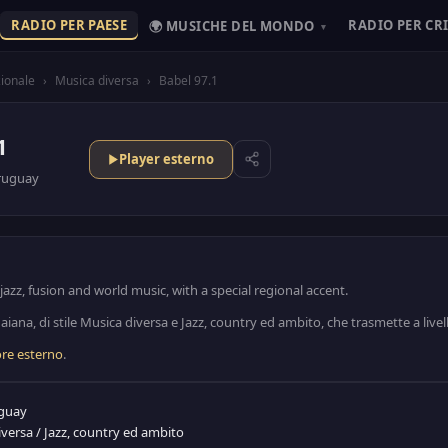
RADIO PER PAESE
RADIO PER CR
🌍 MUSICHE DEL MONDO
▾
ionale
›
Musica diversa
›
Babel 97.1
1
Player esterno
ruguay
jazz, fusion and world music, with a special regional accent.
iana, di stile Musica diversa e Jazz, country ed ambito, che trasmette a livel
ore esterno
.
guay
iversa
/
Jazz, country ed ambito