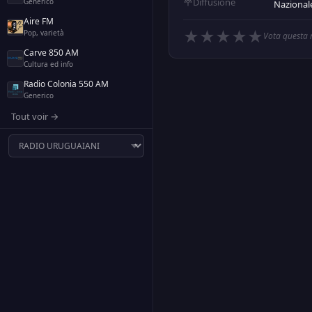
Diffusione
Generico
Nazional
Aire FM
★
★
★
★
★
Pop, varietà
Vota questa 
Carve 850 AM
Cultura ed info
Radio Colonia 550 AM
Generico
Tout voir →