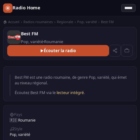
Radio Home
🏠 Accueil
›
Radios roumaines
›
Regionale
›
Pop, variété
›
Best FM
Best FM
Pop, variété
Roumanie
Écouter la radio
Best FM est une radio roumaine, de genre Pop, variété, qui émet
au niveau régional.
Écoutez Best FM via le
lecteur intégré
.
Pays
🇷🇴 Roumanie
Style
Pop, variété