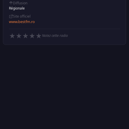
Diffusion
Régionale
Site officiel
www.bestfm.ro
★
★
★
★
★
Notez cette radio